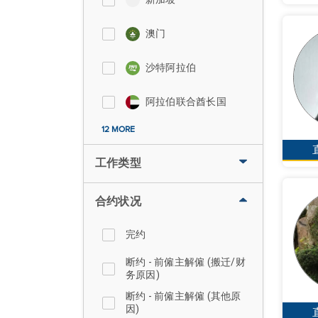
澳门
沙特阿拉伯
阿拉伯联合酋长国
12 MORE
工作类型
合约状况
完约
断约 - 前僱主解僱 (搬迁/财
务原因)
断约 - 前僱主解僱 (其他原
因)