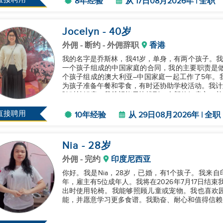
8年经验
从 17日08月2026年 | 全职
Jocelyn
- 40
岁
外佣
- 断约 - 外佣辞职
香港
我的名字是乔斯林，我41岁，单身，有两个孩子。我
一个孩子组成的中国家庭的合同，我的主要职责是做
个孩子组成的澳大利亚–中国家庭一起工作了5年。
为孩子准备午餐和零食，有时还协助学校活动。我计
随时被解雇。我希望能尽快找到一个新的好雇主，并
通过WhatsApp联系我。我希望尽...
直接聘用
10年经验
从 29日08月2026年 | 全职
Nia
- 28
岁
外佣
- 完约
印度尼西亚
你好。我是Nia，28岁，已婚，有1个孩子。我来
年，雇主有5位成年人。我将在2026年7月17日结
出时使用轮椅。我能够照顾儿童或宠物。我也喜欢
能，并愿意学习更多食谱。我勤奋、耐心和值得信赖。谢