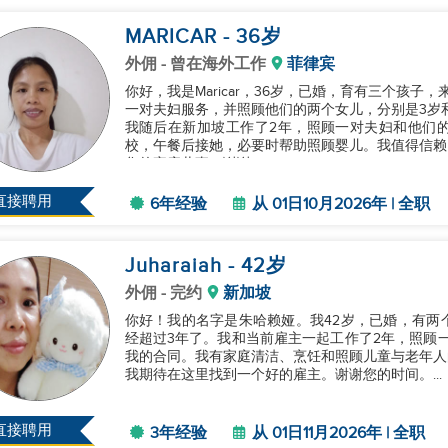
MARICAR
- 36
岁
外佣
- 曾在海外工作
菲律宾
你好，我是Maricar，36岁，已婚，育有三个孩
一对夫妇服务，并照顾他们的两个女儿，分别是3岁
我随后在新加坡工作了2年，照顾一对夫妇和他们的
校，午餐后接她，必要时帮助照顾婴儿。我值得信赖
您的家庭共事。谢谢。...
直接聘用
6年经验
从 01日10月2026年 | 全职
Juharaiah
- 42
岁
外佣
- 完约
新加坡
你好！我的名字是朱哈赖娅。我42岁，已婚，有两
经超过3年了。我和当前雇主一起工作了2年，照顾一位
我的合同。我有家庭清洁、烹饪和照顾儿童与老年人
我期待在这里找到一个好的雇主。谢谢您的时间。...
直接聘用
3年经验
从 01日11月2026年 | 全职