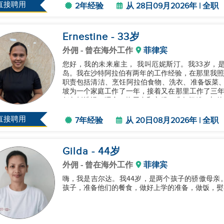
直接聘用
2年经验
从 28日09月2026年 | 全职
Ernestine
- 33
岁
外佣
- 曾在海外工作
菲律宾
您好，我的未来雇主， 我叫厄妮斯汀。我33岁，
岛。我在沙特阿拉伯有两年的工作经验，在那里我照
职责包括清洁、烹饪阿拉伯食物、洗衣、准备饭菜、
坡为一个家庭工作了一年，接着又在那里工作了三年
任包括洗澡、喂食、换尿布和衣服、准备奶粉、与他
韩国家庭共度了两年，照顾8岁和11岁的...
直接聘用
7年经验
从 20日08月2026年 | 全职
Gilda
- 44
岁
外佣
- 曾在海外工作
菲律宾
嗨，我是吉尔达。我44岁，是两个孩子的骄傲母亲
孩子，准备他们的餐食，做好上学的准备，做饭，熨衣