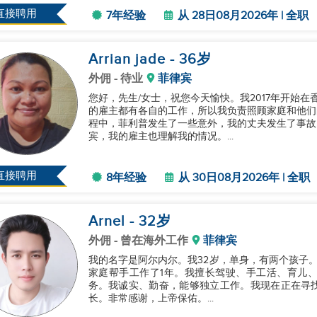
直接聘用
7年经验
从 28日08月2026年 | 全职
Arrian jade
- 36
岁
外佣
- 待业
菲律宾
您好，先生/女士，祝您今天愉快。我2017年开始
的雇主都有各自的工作，所以我负责照顾家庭和他们的
程中，菲利普发生了一些意外，我的丈夫发生了事故
宾，我的雇主也理解我的情况。...
直接聘用
8年经验
从 30日08月2026年 | 全职
Arnel
- 32
岁
外佣
- 曾在海外工作
菲律宾
我的名字是阿尔内尔。我32岁，单身，有两个孩子
家庭帮手工作了1年。我擅长驾驶、手工活、育儿
务。我诚实、勤奋，能够独立工作。我现在正在寻
长。非常感谢，上帝保佑。...