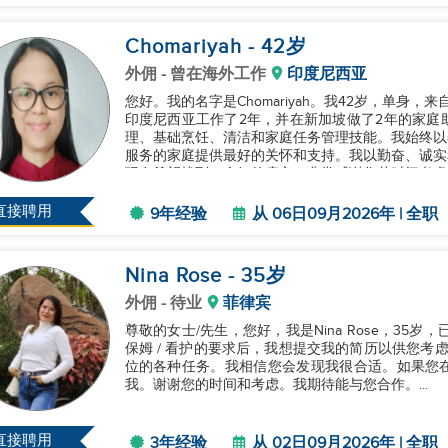
Chomariyah
- 42
岁
外佣
- 曾在海外工作
印度尼西亚
您好。我的名字是Chomariyah。我42岁，单身
印度尼西亚工作了2年，并在新加坡做了2年的家庭
理、基础烹饪、清洁和家庭任务管理技能。我始终以
服务的家庭提供最好的关怀和支持。我以勤奋、诚实
现在希望找到一个好的雇主。非常感谢您花时间考虑我的
直接聘用
9年经验
从 06日09月2026年 | 全职
Nina Rose
- 35
岁
外佣
- 待业
菲律宾
尊敬的女士/先生，您好，我是Nina Rose，35
保姆 / 看护的要求后，我想提交我的简历以供您考
位的各种任务。我相信您会发现我很合适。如果您
我。谢谢您的时间和考虑。我期待能与您合作。...
直接聘用
3年经验
从 02日09月2026年 | 全职