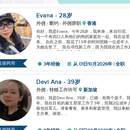
Evana
- 28
岁
外佣
- 断约 - 外佣辞职
香港
你好，我是Evana。今年28岁，我单身，来自印尼
与一个有四口人和他们的狗的家庭在一起。我在这里
务。 在此之前，我花了1.5年的时间照顾一位老年人，
为她去世了。 我在寻找新工作，因为我现在的工作
左右结束，而且我没有足够的休息时间。...
直接聘用
3年经验
从 01日10月2026年 | 全职
Devi Ana
- 39
岁
外佣
- 转移工作许可
新加坡
你好。我是Devi Ana，39岁，已婚，有两个孩
年。我在目前的雇主那里工作了3年，照顾2位成年人和
验包括育儿、准备餐食、家务和家庭管理。我以奉献
主共事。谢谢。...
直接聘用