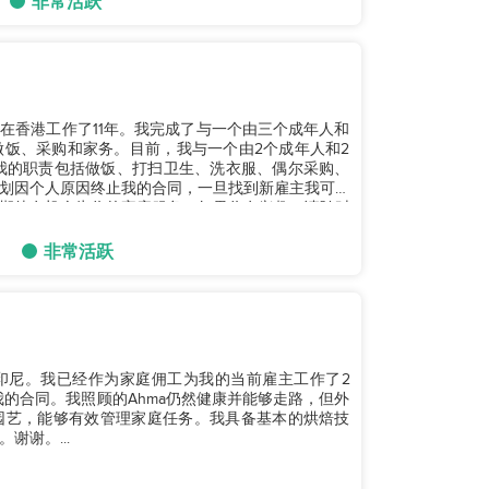
非常活跃
在香港工作了11年。我完成了与一个由三个成年人和
饭、采购和家务。目前，我与一个由2个成年人和2
我的职责包括做饭、打扫卫生、洗衣服、偶尔采购、
划因个人原因终止我的合同，一旦找到新雇主我可以
期待有机会为你的家庭服务。如果你有兴趣，请随时
非常活跃
自印尼。我已经作为家庭佣工为我的当前雇主工作了2
束我的合同。我照顾的Ahma仍然健康并能够走路，但外
园艺，能够有效管理家庭任务。我具备基本的烘焙技
谢。...