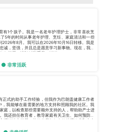
，育有1个孩子。我是一名老年护理护士，非常喜欢烹
了5年的时间从事老年护理、烹饪、家庭清洁和一些
26年8月。我可以在2026年10月16日转移。我是
忠诚，坚强，并且总是愿意学习新事物。现在，我正
何问题，请随时联系我。谢谢。...
非常活跃
我没有正式的助手工作经验，但我作为巴朗盖健康工作者
中，我能够在最需要的地方支持和照顾我的社区。我
家庭，以检查那些需要额外支持的人，帮助助产士进
。我还担任教育者，教导家庭有关卫生、如何预防疫
入理解地方问题，并教会我如何有效处理健康和安全