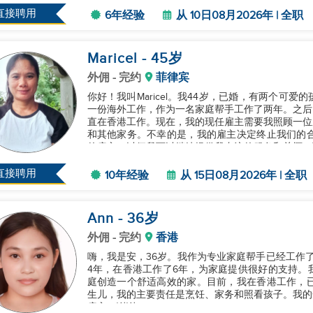
佑！...
直接聘用
6年经验
从 10日08月2026年 | 全职
Maricel
- 45
岁
外佣
- 完约
菲律宾
你好！我叫Maricel。我44岁，已婚，有两个可
一份海外工作，作为一名家庭帮手工作了两年。之后
直在香港工作。现在，我的现任雇主需要我照顾一位
和其他家务。不幸的是，我的雇主决定终止我们的合同
的雇主，以便我可以继续提供我专注的服务和关怀。谢谢
直接聘用
10年经验
从 15日08月2026年 | 全职
Ann
- 36
岁
外佣
- 完约
香港
嗨，我是安，36岁。我作为专业家庭帮手已经工作了
4年，在香港工作了6年，为家庭提供很好的支持。
庭创造一个舒适高效的家。目前，我在香港工作，已
生儿，我的主要责任是烹饪、家务和照看孩子。我的合同
雇主。谢谢！...