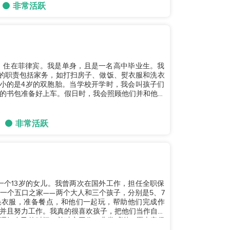
非常活跃
，住在菲律宾。我是单身，且是一名高中毕业生。我
的职责包括家务，如打扫房子、做饭、熨衣服和洗衣
小的是4岁的双胞胎。当学校开学时，我会叫孩子们
的书包准备好上车。假日时，我会照顾他们并和他们
..
非常活跃
，有一个13岁的女儿。我曾两次在国外工作，担任全职保
一个五口之家——两个大人和三个孩子，分别是5、7
换衣服，准备餐点，和他们一起玩，帮助他们完成作
并且努力工作。我真的很喜欢孩子，把他们当作自己
理好自己的时间，并独立工作。非常感谢，愿上帝保