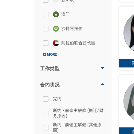
澳门
沙特阿拉伯
阿拉伯联合酋长国
12 MORE
工作类型
合约状况
完约
断约 - 前僱主解僱 (搬迁/财
务原因)
断约 - 前僱主解僱 (其他原
因)