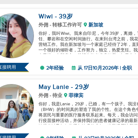
Wiwi
- 39
岁
外佣
- 转移工作许可
新加坡
你好，我叫Wiwi。我来自印尼，今年39岁，离婚
饪、攀岩和在空闲时间旅行。在来到台湾之前，我花
营销工作。我在新加坡与一个家庭已经待了2年，直到20
一个很好的倾听者，工作努力，独立，热爱烹饪。我
在寻找一个新雇主，希望你能考虑雇佣我。如果你有任
直接聘用
2年经验
从 17日10月2026年 | 全职
May Lanie
- 29
岁
外佣
- 待业
菲律宾
你好，我是Lanie，29岁，已婚，有一个孩子。
（BHW）的时间真的塑造了我的个性。在这个角色
将居民与重要的医疗服务联系起来。每天，我会访问
行疫苗接种活动，并保持我们的患者健康记录的最新
情爆发以及如何为紧急情况做准备。这段经历让我深
问题。我获得了犯罪学学士学位，这段...
直接聘用