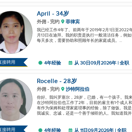
April
- 34
岁
外佣
- 完约
菲律宾
我已经工作4年了。前两年于2019年2月1日至2022年
月13日在迪拜。我的职责是执行一般清洁任务，例
每天多次，需要协助和照顾年长的家庭成员。...
直接聘用
4年经验
从 30日09月2026年 | 全职
Rocelle
- 28
岁
外佣
- 完约
沙特阿拉伯
你好。我叫罗塞尔，28岁，已婚，有一个孩子。我
在沙特阿拉伯也工作了2年，目前的雇主有1个成人和3
有作为保姆和处理家庭琐事的经验，除了做饭。我是
我诚实、忠诚，还是一个善于倾听的人。我知道我并不
直接聘用
4年经验
从 11日09月2026年 | 全职