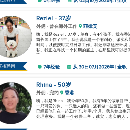
0年经验
从 02日10月2026年 | 全职
Reziel
- 37
岁
外佣
- 曾在海外工作
菲律宾
嗨，我是Reziel，37岁，单身，有4个孩子。我
酋长国工作了4年。我会说我是一个有耐心、诚实和
时间，以便按时完成日常工作。我还非常适应环境
私。我正在寻找一个长期的雇主，在那里我可以提供
😇...
直接聘用
7年经验
从 30日07月2026年 | 全职
Rhina
- 50
岁
外佣
- 完约
香港
嗨，我是Rhina，我今年50岁。我有9年的做家庭
一只可爱的狗、一只迷人的猫，还有做一些园艺。现
已经跟他们在一起工作了3年零7个月。我从她出生
处理家务。我是一个敬畏上帝，诚实，忠实的人，
2026年11月24日到期，我正在寻找一个新的家庭加入。