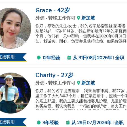
Grace
- 42
岁
外佣
- 转移工作许可
新加坡
你好，尊敬的先生/女士，我的名字是格蕾丝·蒙塔诺
别是21岁、17岁和14岁。我在新加坡有12年的家
个月，他们有一只中型狗，但我将在2026年8月3
艺。我诚实、耐心、负责并且值得信赖。如果你选择我
直接聘用
12年经验
从 31日08月2026年 | 全职
Charity
- 27
岁
外佣
- 转移工作许可
新加坡
你好，我的名字是查理蒂，我来自菲律宾。我27岁
里工作了大约3年3个月，担任家庭帮手，照顾一个
的雇主那里。我的主要技能包括婴儿护理、儿童护理
购买杂货。我认为我是一个很好的倾听者，努力工作
想学习新事物。我可以在没有监督的情况下工作。
配。请随时联系我。谢谢。...
直接聘用
3年经验
从 29日07月2026年 | 全职