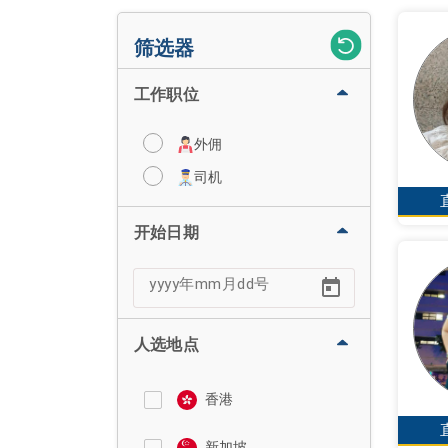
筛选器
工作职位
外佣
司机
开始日期
人选地点
香港
新加坡