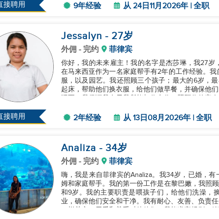
直接聘用
9年经验
从 24日11月2026年 | 全职
Jessalyn
- 27
岁
外佣
- 完约
菲律宾
你好，我的未来雇主！我的名字是杰莎琳，我27岁
在马来西亚作为一名家庭帮手有2年的工作经验。我
服，以及园艺。我还照顾三个孩子；最大的6岁，最
起床，帮助他们换衣服，给他们做早餐，并确保他们
玩耍。我保证我会尽我所能与你合作，照顾你的家人。.
直接聘用
2年经验
从 13日08月2026年 | 全职
Analiza
- 34
岁
外佣
- 完约
菲律宾
嗨，我是来自菲律宾的Analiza。我34岁，已婚
姆和家庭帮手。我的第一份工作是在黎巴嫩，我照顾
和9岁。我的主要职责是喂孩子们，给他们洗澡，
业，确保他们安全和干净。我有耐心、友善、负责任
一样关心，用爱和尊重对待他们。我能遵守规则，管