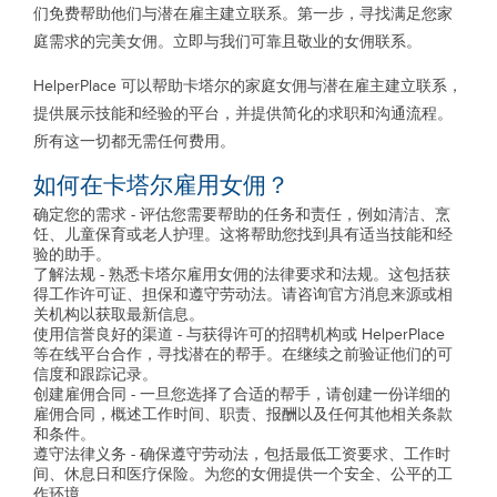
们免费帮助他们与潜在雇主建立联系。第一步，寻找满足您家
庭需求的完美女佣。立即与我们可靠且敬业的女佣联系。
HelperPlace 可以帮助卡塔尔的家庭女佣与潜在雇主建立联系，
提供展示技能和经验的平台，并提供简化的求职和沟通流程。
所有这一切都无需任何费用。
如何在卡塔尔雇用女佣？
确定您的需求 - 评估您需要帮助的任务和责任，例如清洁、烹
饪、儿童保育或老人护理。这将帮助您找到具有适当技能和经
验的助手。
了解法规 - 熟悉卡塔尔雇用女佣的法律要求和法规。这包括获
得工作许可证、担保和遵守劳动法。请咨询官方消息来源或相
关机构以获取最新信息。
使用信誉良好的渠道 - 与获得许可的招聘机构或 HelperPlace
等在线平台合作，寻找潜在的帮手。在继续之前验证他们的可
信度和跟踪记录。
创建雇佣合同 - 一旦您选择了合适的帮手，请创建一份详细的
雇佣合同，概述工作时间、职责、报酬以及任何其他相关条款
和条件。
遵守法律义务 - 确保遵守劳动法，包括最低工资要求、工作时
间、休息日和医疗保险。为您的女佣提供一个安全、公平的工
作环境。