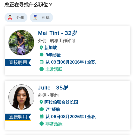
您正在寻找什么职位？
外佣
司机
Mai Tint
- 32
岁
外佣
- 转移工作许可
新加坡
9年经验
从 03日08月2026年 | 全职
直接聘用
非常活跃
Julie
- 35
岁
外佣
- 完约
阿拉伯联合酋长国
7年经验
从 06日08月2026年 | 全职
直接聘用
非常活跃