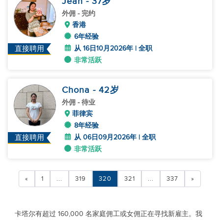
Jean
- 37
岁
外佣
- 完约
香港
6年经验
从 16日10月2026年 | 全职
直接聘用
非常活跃
Chona
- 42
岁
外佣
- 待业
菲律宾
8年经验
从 06日09月2026年 | 全职
直接聘用
非常活跃
«
1
...
319
320
321
...
337
»
卡塔尔有超过 160,000 名家庭佣工或女佣正在寻找新雇主。我