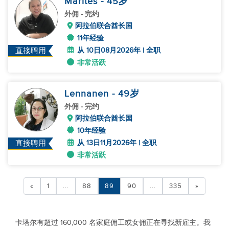
Marites
- 45
岁
外佣
- 完约
阿拉伯联合酋长国
11年经验
从 10日08月2026年 | 全职
直接聘用
非常活跃
Lennanen
- 49
岁
外佣
- 完约
阿拉伯联合酋长国
10年经验
从 13日11月2026年 | 全职
直接聘用
非常活跃
«
1
...
88
89
90
...
335
»
卡塔尔有超过 160,000 名家庭佣工或女佣正在寻找新雇主。我