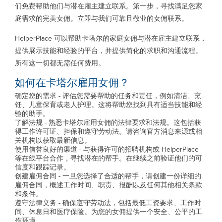
们免费帮助他们与潜在雇主建立联系。第一步，寻找满足您家
庭需求的完美女佣。立即与我们可靠且敬业的女佣联系。
HelperPlace 可以帮助卡塔尔的家庭女佣与潜在雇主建立联系，
提供展示技能和经验的平台，并提供简化的求职和沟通流程。
所有这一切都无需任何费用。
如何在卡塔尔雇用女佣？
确定您的需求 - 评估您需要帮助的任务和责任，例如清洁、烹
饪、儿童保育或老人护理。这将帮助您找到具有适当技能和经
验的助手。
了解法规 - 熟悉卡塔尔雇用女佣的法律要求和法规。这包括获
得工作许可证、担保和遵守劳动法。请咨询官方消息来源或相
关机构以获取最新信息。
使用信誉良好的渠道 - 与获得许可的招聘机构或 HelperPlace
等在线平台合作，寻找潜在的帮手。在继续之前验证他们的可
信度和跟踪记录。
创建雇佣合同 - 一旦您选择了合适的帮手，请创建一份详细的
雇佣合同，概述工作时间、职责、报酬以及任何其他相关条款
和条件。
遵守法律义务 - 确保遵守劳动法，包括最低工资要求、工作时
间、休息日和医疗保险。为您的女佣提供一个安全、公平的工
作环境。