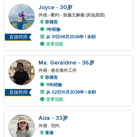
Joyce
- 30
岁
外佣
- 断约 - 前僱主解僱 (其他原因)
菲律宾
1年经验
从 31日08月2026年 | 全职
直接聘用
非常活跃
Ma. Geraldine
- 36
岁
外佣
- 曾在海外工作
菲律宾
11年经验
从 02日10月2026年 | 全职
直接聘用
非常活跃
Aiza
- 33
岁
外佣
- 完约
香港