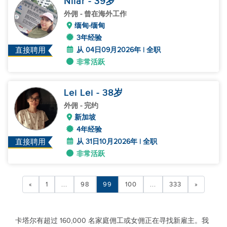
Nilar
- 39
岁
外佣
- 曾在海外工作
缅甸-缅甸
3年经验
从 04日09月2026年 | 全职
直接聘用
非常活跃
Lei Lei
- 38
岁
外佣
- 完约
新加坡
4年经验
从 31日10月2026年 | 全职
直接聘用
非常活跃
«
1
...
98
99
100
...
333
»
卡塔尔有超过 160,000 名家庭佣工或女佣正在寻找新雇主。我