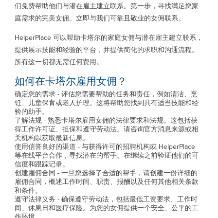
们免费帮助他们与潜在雇主建立联系。第一步，寻找满足您家
庭需求的完美女佣。立即与我们可靠且敬业的女佣联系。
HelperPlace 可以帮助卡塔尔的家庭女佣与潜在雇主建立联系，
提供展示技能和经验的平台，并提供简化的求职和沟通流程。
所有这一切都无需任何费用。
如何在卡塔尔雇用女佣？
确定您的需求 - 评估您需要帮助的任务和责任，例如清洁、烹
饪、儿童保育或老人护理。这将帮助您找到具有适当技能和经
验的助手。
了解法规 - 熟悉卡塔尔雇用女佣的法律要求和法规。这包括获
得工作许可证、担保和遵守劳动法。请咨询官方消息来源或相
关机构以获取最新信息。
使用信誉良好的渠道 - 与获得许可的招聘机构或 HelperPlace
等在线平台合作，寻找潜在的帮手。在继续之前验证他们的可
信度和跟踪记录。
创建雇佣合同 - 一旦您选择了合适的帮手，请创建一份详细的
雇佣合同，概述工作时间、职责、报酬以及任何其他相关条款
和条件。
遵守法律义务 - 确保遵守劳动法，包括最低工资要求、工作时
间、休息日和医疗保险。为您的女佣提供一个安全、公平的工
作环境。