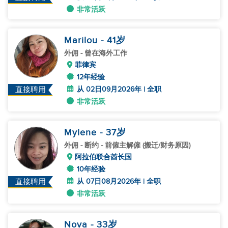
非常活跃
Marilou
- 41
岁
外佣
- 曾在海外工作
菲律宾
12年经验
从 02日09月2026年 | 全职
直接聘用
非常活跃
Mylene
- 37
岁
外佣
- 断约 - 前僱主解僱 (搬迁/财务原因)
阿拉伯联合酋长国
10年经验
从 07日08月2026年 | 全职
直接聘用
非常活跃
Nova
- 33
岁