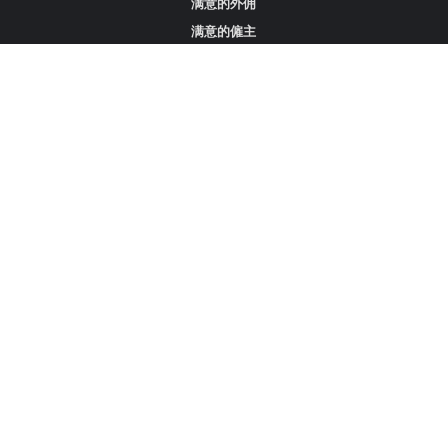
满意的外佣
满意的僱主
攻略资讯
工作招聘
寻找外佣、女佣或司机
寻找外佣中介
寻找香港外佣
新加坡可用的家庭佣工
阿联酋迪拜的全职女佣
在沙特阿拉伯招聘家庭佣工
立刻註册
成为我们的合作伙伴