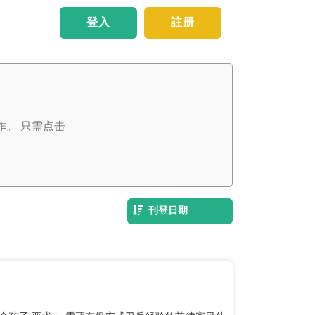
登入
註册
。 只需点击
刊登日期