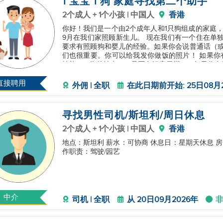
1 宝宝 1 狗 家庭寻找第二个助手
2个成人 + 1个小孩 | 中国人
香港
你好！我们是一个由2个成年人和1只狗组成的家庭
9月在我们家照顾新生儿。 现在我们有一个住在单
要求有照顾狗和婴儿的经验。如果你会说普通话（或
们也很重要。你可以给我发你做饭的照片！ 如果你有兴
技能 2）你的地点 3）是否有解雇日期 4）如果你有兴趣
发送包
直接聘用
外佣 | 全职
在此日期前开始: 25日08月
寻找男性司机/斯坦利/周日休息
2个成人 + 1个小孩 | 中国人
香港
地点：斯坦利 薪水：可协商 休息日：星期天休息 房间
作职责：驾驶/园艺
中介
司机 | 全职
从 20日09月2026年