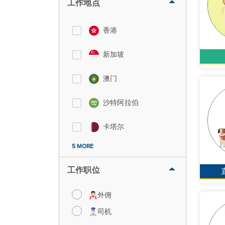
工作地点
香港
新加坡
澳门
沙特阿拉伯
卡塔尔
5 MORE
工作职位
外佣
司机