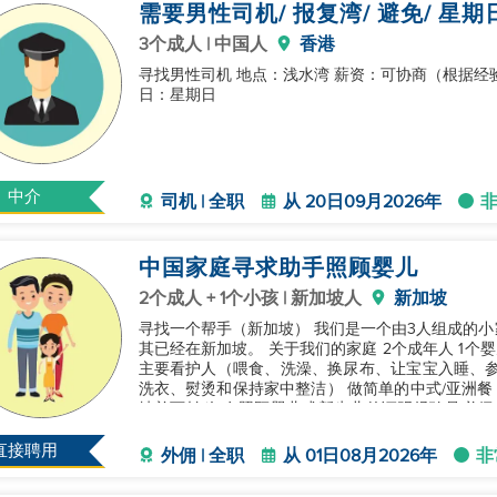
需要男性司机/ 报复湾/ 避免/ 星
3个成人 | 中国人
香港
寻找男性司机 地点：浅水湾 薪资：可协商（根据经验
日：星期日
中介
司机 | 全职
从 20日09月2026年
中国家庭寻求助手照顾婴儿
2个成人 + 1个小孩 | 新加坡人
新加坡
寻找一个帮手（新加坡） 我们是一个由3人组成的
其已经在新加坡。 关于我们的家庭 2个成年人 1个婴儿（2个月大） 没有老人 没有宠物 主要责任 婴儿的
主要看护人（喂食、洗澡、换尿布、让宝宝入睡、参
洗衣、熨烫和保持家中整洁） 做简单的中式/亚洲餐 在需要时
坡并可转移 有照顾婴儿或新生儿的证明经验是必须
心、对婴
直接聘用
外佣 | 全职
从 01日08月2026年
非