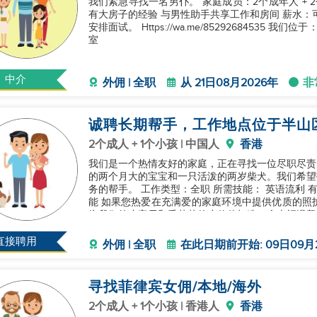
我们紧急寻找一名男仆。 家庭成员：2个成年人 + 2个孩子 要求： 需要有保
有大房子的经验 与男性助手共享工作和房间 薪水：可协商 请通过WhatsApp联系Kajal，电话92684535以
安排面试。 Https://wa.me/85292684535 
室
中介
外佣 | 全职
从 21日08月2026年
非
诚聘长期帮手，工作地点位于半山
2个成人 + 1个小孩 | 中国人
香港
我们是一个热情友好的家庭，正在寻找一位尽职尽责
的两个月大的宝宝和一只活泼的两岁柴犬。我们希望
务的帮手。 工作类型：全职 所需技能： 英语流利 有育儿经验 家务技能 宠物照护经验 具备中西餐烹饪技
能 如果您热爱在充满爱的家庭环境中提供优质的照护和支持，我们非常期待您的加入！加入我们，共同
为我们的小宝贝和毛茸茸的小伙伴打造一个幸福温馨
直接聘用
外佣 | 全职
在此日期前开始: 09日09月
寻找菲律宾女佣/本地/海外
2个成人 + 1个小孩 | 香港人
香港