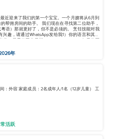
，最近迎来了我们的第一个宝宝。一个月嫂将从6月到
独的帮佣房间的助手。 我们现在在寻找第二位助手，
粤语）那就更好了，但不是必须的。 烹饪技能对我
趣，请通过WhatsApp发给我1）你的语言和其他
，最早的工作日期： +852 5305 9774 如果你不
2026年
：外宿 家庭成员：2名成年人/1名（12岁儿童） 工
非常活跃