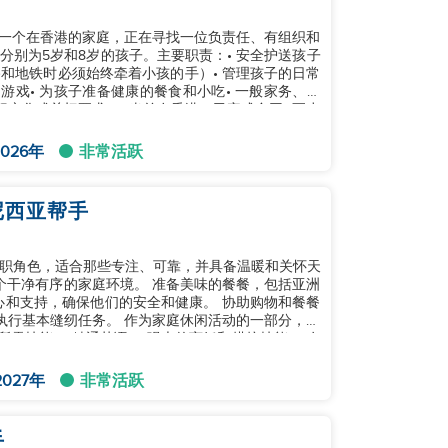
是一个在香港的家庭，正在寻找一位负责任、有组织和
别为5岁和8岁的孩子。主要职责：• 安全护送孩子
和地铁时必须始终牵着小孩的手）• 管理孩子的日常
游戏• 为孩子准备健康的餐食和小吃• 一般家务、洗
变化或关切要求：• 当前在香港，已完成合同• 至少
026年
非常活跃
尼西亚帮手
职角色，适合那些专注、可靠，并具备温暖和关怀天
心和支持，确保他们的安全和健康。 协助购物和餐餐
执行基本缝纫任务。 作为家庭休闲活动的一部分，参
027年
非常活跃
手