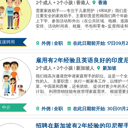
2个成人 + 2个小孩 | 香港人
香港
需要家政助手——专注于儿童照护（4和8岁）我们
注重安全的家政助手。主要职责是照顾我们两个年龄分
上下学、参加活动和外出（在公共区域、电梯、道路
安排、活动时间表、校服、书包和零食• 监督阅读和
衣、烹饪和杂货购物• 立即向雇主报告任何事件、日程
2年可验证的学龄儿
直接聘用
外佣 | 全职
在此日期前开始: 17日09月2
雇用有2年经验且英语良好的印度
2个成人 + 2个小孩 | 新加坡人
新加坡
我们很高兴邀请您申请家庭帮手的职位。这是一个全
性的人。 主要职责： 执行一般家务工作，以维护一个干净有序的家庭环境。 准备美味的餐餐，包括亚洲
菜、中国菜和西餐，还有烘焙。 提供对青少年的关
计划。 利用营销技能有效管理家庭需求。 根据需要
与游泳活动。 必要时提供急救，并维护安全环境。 所需技能： 精通英语。 强大的烹饪和烘焙技能。 有
家务和一般家庭工
中介
外佣 | 全职
在此日期前开始: 30日01月2
招聘在新加坡有2年经验的印尼帮