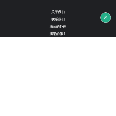
关于我们
联系我们
满意的外佣
满意的僱主
攻略资讯
工作招聘
寻找外佣、女佣或司机
寻找外佣中介
寻找香港外佣
新加坡可用的家庭佣工
阿联酋迪拜的全职女佣
在沙特阿拉伯招聘家庭佣工