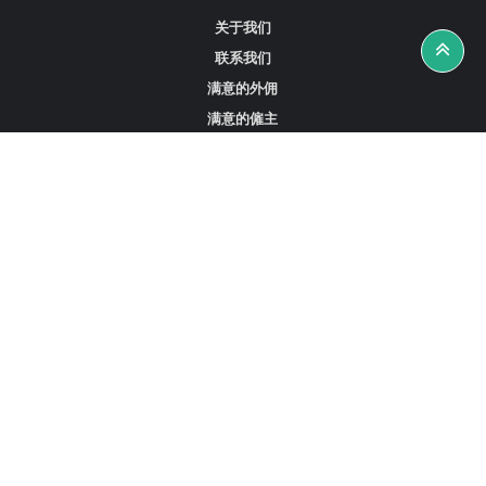
关于我们
联系我们
满意的外佣
满意的僱主
攻略资讯
工作招聘
寻找外佣、女佣或司机
寻找外佣中介
寻找香港外佣
新加坡可用的家庭佣工
阿联酋迪拜的全职女佣
在沙特阿拉伯招聘家庭佣工