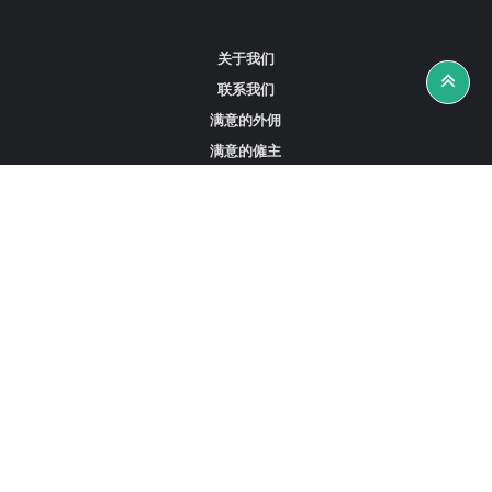
关于我们
联系我们
满意的外佣
满意的僱主
攻略资讯
工作招聘
寻找外佣、女佣或司机
寻找外佣中介
寻找香港外佣
新加坡可用的家庭佣工
阿联酋迪拜的全职女佣
在沙特阿拉伯招聘家庭佣工