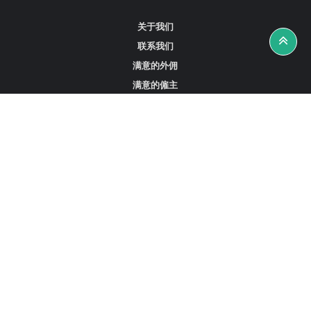
关于我们
联系我们
满意的外佣
满意的僱主
攻略资讯
工作招聘
寻找外佣、女佣或司机
寻找外佣中介
寻找香港外佣
新加坡可用的家庭佣工
阿联酋迪拜的全职女佣
在沙特阿拉伯招聘家庭佣工