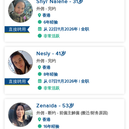
Shyr Nalene
- 31
岁
外佣
- 完约
香港
6年经验
从 22日11月2026年 | 全职
直接聘用
非常活跃
Nesly
- 41
岁
外佣
- 完约
香港
8年经验
从 07日11月2026年 | 全职
直接聘用
非常活跃
Zenaida
- 53
岁
外佣
- 断约 - 前僱主解僱 (搬迁/财务原因)
香港
16年经验