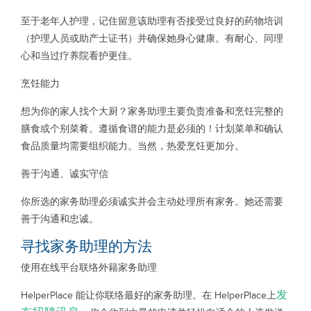
至于老年人护理，记住留意该助理有否接受过良好的药物培训
（护理人员或助产士证书）并确保她身心健康。有耐心、同理
心和当过疗养院看护更佳。
烹饪能力
想为你的家人找个大厨？家务助理主要负责准备和烹饪完整的
膳食或个别菜肴。遵循食谱的能力是必须的！计划菜单和确认
食品质量均需要组织能力。当然，热爱烹饪更加分。
善于沟通、诚实守信
你所选的家务助理必须诚实并会主动处理所有家务。她还需要
善于沟通和忠诚。
寻找家务助理的方法
使用在线平台联络外籍家务助理
发
HelperPlace 能让你联络最好的家务助理。在 HelperPlace上