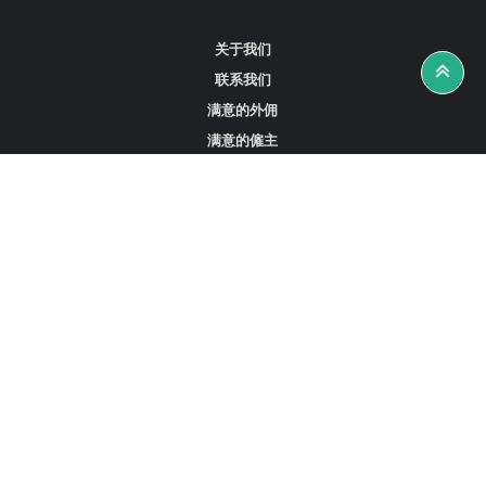
关于我们
联系我们
满意的外佣
满意的僱主
攻略资讯
工作招聘
寻找外佣、女佣或司机
寻找外佣中介
寻找香港外佣
新加坡可用的家庭佣工
阿联酋迪拜的全职女佣
在沙特阿拉伯招聘家庭佣工