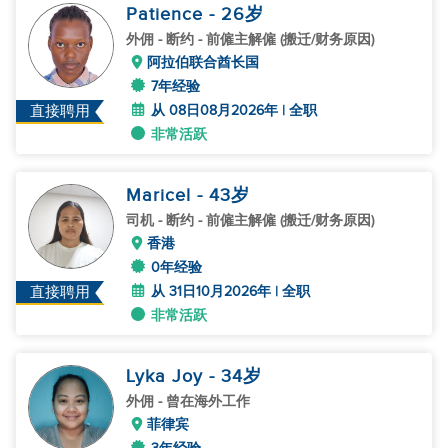
Patience
- 26
岁
外佣
- 断约 - 前僱主解僱 (搬迁/财务原因)
阿拉伯联合酋长国
7年经验
从 08日08月2026年 | 全职
直接聘用
非常活跃
Maricel
- 43
岁
司机
- 断约 - 前僱主解僱 (搬迁/财务原因)
香港
0年经验
从 31日10月2026年 | 全职
直接聘用
非常活跃
Lyka Joy
- 34
岁
外佣
- 曾在海外工作
菲律宾