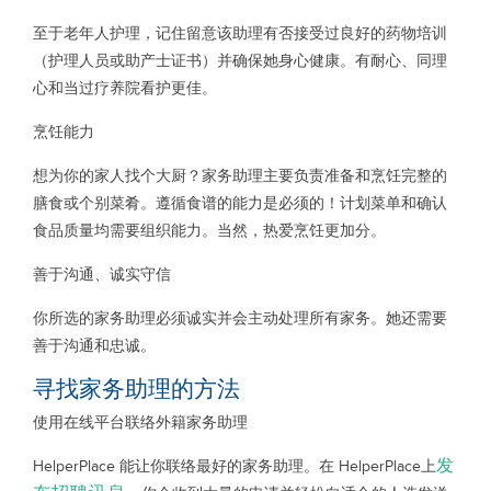
至于老年人护理，记住留意该助理有否接受过良好的药物培训
（护理人员或助产士证书）并确保她身心健康。有耐心、同理
心和当过疗养院看护更佳。
烹饪能力
想为你的家人找个大厨？家务助理主要负责准备和烹饪完整的
膳食或个别菜肴。遵循食谱的能力是必须的！计划菜单和确认
食品质量均需要组织能力。当然，热爱烹饪更加分。
善于沟通、诚实守信
你所选的家务助理必须诚实并会主动处理所有家务。她还需要
善于沟通和忠诚。
寻找家务助理的方法
使用在线平台联络外籍家务助理
发
HelperPlace 能让你联络最好的家务助理。在 HelperPlace上