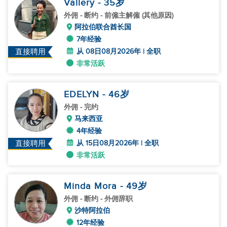
Vallery
- 35
岁
外佣
- 断约 - 前僱主解僱 (其他原因)
阿拉伯联合酋长国
7年经验
从 08日08月2026年 | 全职
直接聘用
非常活跃
EDELYN
- 46
岁
外佣
- 完约
马来西亚
4年经验
从 15日08月2026年 | 全职
直接聘用
非常活跃
Minda Mora
- 49
岁
外佣
- 断约 - 外佣辞职
沙特阿拉伯
12年经验