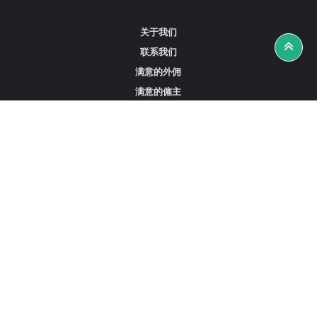
关于我们
联系我们
满意的外佣
满意的僱主
攻略资讯
工作招聘
寻找外佣、女佣或司机
寻找外佣中介
寻找香港外佣
新加坡可用的家庭佣工
阿联酋迪拜的全职女佣
在沙特阿拉伯招聘家庭佣工