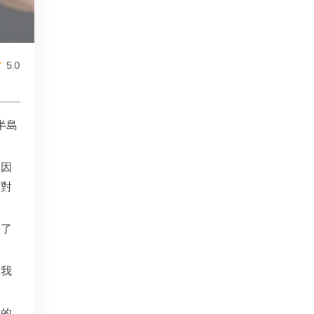
5.0
半島
，因
是對
映了
導我
們的