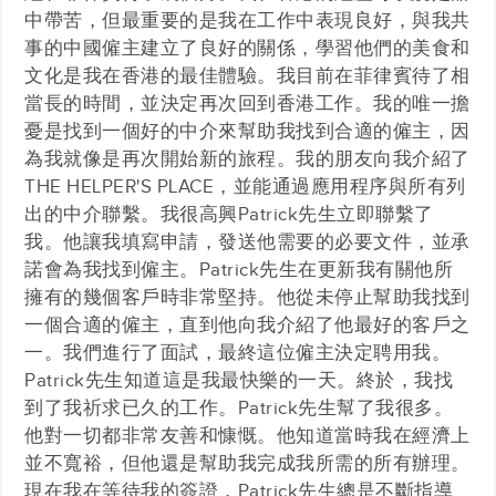
中帶苦，但最重要的是我在工作中表現良好，與我共
事的中國僱主建立了良好的關係，學習他們的美食和
文化是我在香港的最佳體驗。我目前在菲律賓待了相
當長的時間，並決定再次回到香港工作。我的唯一擔
憂是找到一個好的中介來幫助我找到合適的僱主，因
為我就像是再次開始新的旅程。我的朋友向我介紹了
THE HELPER'S PLACE，並能通過應用程序與所有列
出的中介聯繫。我很高興Patrick先生立即聯繫了
我。他讓我填寫申請，發送他需要的必要文件，並承
諾會為我找到僱主。Patrick先生在更新我有關他所
擁有的幾個客戶時非常堅持。他從未停止幫助我找到
一個合適的僱主，直到他向我介紹了他最好的客戶之
一。我們進行了面試，最終這位僱主決定聘用我。
Patrick先生知道這是我最快樂的一天。終於，我找
到了我祈求已久的工作。Patrick先生幫了我很多。
他對一切都非常友善和慷慨。他知道當時我在經濟上
並不寬裕，但他還是幫助我完成我所需的所有辦理。
現在我在等待我的簽證，Patrick先生總是不斷指導