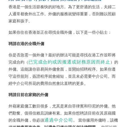
香港是一個生活節奏快的好地方。為了更舒適的生活，夫婦二
人通常都會外出工作。外傭的服務就變得重要，否則難以照顧
家庭和孩子。
如果你住在香港並正在尋找全職外傭，以下是一些小貼士：
聘請在港的全職外傭
你是否急需一個外傭？最好的辦法可能是尋找在港工作並即將
已完成合約或因搬遷或財務原因而終止
完成合約（
）的
外傭。這能讓你容易與外傭會面，並開始招聘程序。如果你遵
守這些規則，簽證程序就會縮短，並且未必需要中介公司。而
經中介公司所花的費用自然會比直聘的更多。
聘請目前在家鄉的外傭
外藉家庭傭工數目很多，尤其是來自菲律賓和印尼的外傭。他
們勤奮、值得信賴且訓練有素。如果你想聘請目前在其原藉國
通過中介公司
的全職外傭，你必須
。 當你僱用外傭時，該機