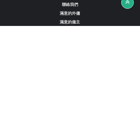
聯絡我們
滿意的外傭
滿意的僱主
攻略資訊
工作招聘
尋找外傭、女傭或司機
尋找外傭中介
尋找香港外傭
新加坡可用的家庭傭工
阿聯酋杜拜的全職女傭
在沙特阿拉伯招聘家庭傭工
立刻註冊