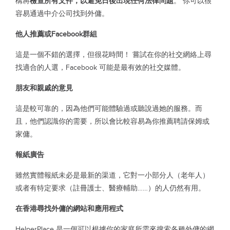
構將
檢查所有文件，以避免日後出現任何法律問題
。 你可以很
容易通過中介公司找到外傭。
他人推薦或Facebook群組
這是一個不錯的選擇，但很花時間！ 嘗試在你的社交網絡上尋
找適合的人選，Facebook 可能是最有效的社交媒體。
朋友和親戚的意見
這是較可靠的，因為他們可能體驗過或聽說過她的服務。而
且，他們認識你的需要，所以會比較容易為你推薦聘請保姆或
家傭。
報紙廣告
雖然實體報紙未必是最新的渠道，它對一小部分人（老年人）
或者有特定要求（註冊護士、醫療輔助……）的人仍然有用。
在香港尋找外傭的網站和應用程式
HelperPlace 是一個可以根據你的家庭所需來搜索各種外傭的網