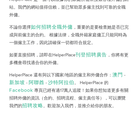
站。我們的網站值得信賴，並已幫助眾多僱主找到可靠的全職
外傭。
如何招聘全職外傭
不論你選擇
，重要的是要檢查她是否已完
成與前僱主的合約。 根據法律，全職外籍家庭傭工只能同時為
一個僱主工作，因此請確保一切都符合規定。
刊登招聘廣告
如要直接招聘，請即在HelperPlace
，你將有更
多機會尋找適合你的外傭。
澳門
HelperPlace 還有與以下國家/地區的僱主和外傭合作：
-
新加坡
阿聯酋
沙特阿拉伯
-
-
。 HelperPlace 的
Facebook
專頁已經有過17萬人追蹤！如果你想知道更多有關
招聘外傭的資訊（合約、招聘流程、僱主責任等），可以瀏覽
招聘攻略
我們的
。歡迎加入我們，並推介給你的朋友。