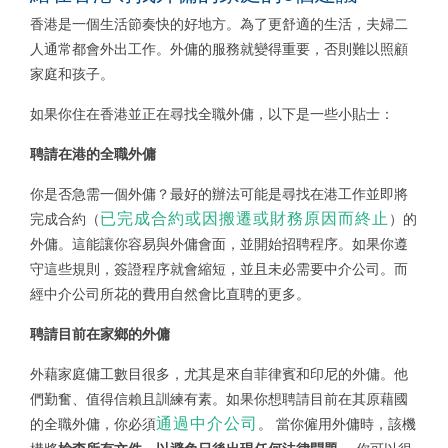
香港是一個生活節奏快的好地方。為了更舒適的生活，夫婦二
人通常都會外出工作。外傭的服務就變得重要，否則難以照顧
家庭和孩子。
如果你住在香港並正在尋找全職外傭，以下是一些小貼士：
聘請在港的全職外傭
你是否急需一個外傭？最好的辦法可能是尋找在港工作並即將
已完成合約或因搬遷或財務原因而終止
完成合約（
）的
外傭。這能讓你容易與外傭會面，並開始招聘程序。如果你遵
守這些規則，簽證程序就會縮短，並且未必需要中介公司。而
經中介公司所花的費用自然會比直聘的更多。
聘請目前在家鄉的外傭
外藉家庭傭工數目很多，尤其是來自菲律賓和印尼的外傭。他
們勤奮、值得信賴且訓練有素。如果你想聘請目前在其原藉國
通過中介公司
的全職外傭，你必須
。 當你僱用外傭時，該機