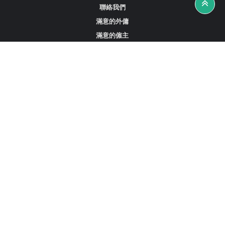
聯絡我們
滿意的外傭
滿意的僱主
攻略資訊
工作招聘
尋找外傭、女傭或司機
尋找外傭中介
尋找香港外傭
新加坡可用的家庭傭工
阿聯酋杜拜的全職女傭
在沙特阿拉伯招聘家庭傭工
立刻註冊