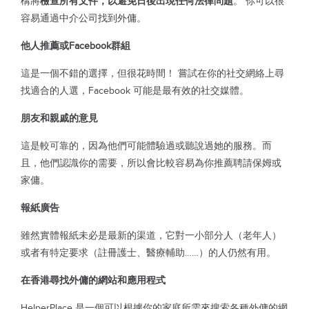
構將
檢查所有文件，以避免日後出現任何法律問題
。 你可以很
容易通過中介公司找到外傭。
他人推薦或Facebook群組
這是一個不錯的選擇，但很花時間！ 嘗試在你的社交網絡上尋
找適合的人選，Facebook 可能是最有效的社交媒體。
朋友和親戚的意見
這是較可靠的，因為他們可能體驗過或聽說過她的服務。而
且，他們認識你的需要，所以會比較容易為你推薦聘請保姆或
家傭。
報紙廣告
雖然實體報紙未必是最新的渠道，它對一小部分人（老年人）
或者有特定要求（註冊護士、醫療輔助……）的人仍然有用。
在香港尋找外傭的網站和應用程式
HelperPlace 是一個可以根據你的家庭所需來搜索各種外傭的網