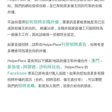
站。我們的網站值得信賴，並已幫助眾多僱主找到可靠的全職
外傭。
如何招聘全職外傭
不論你選擇
，重要的是要檢查她是否已完
成與前僱主的合約。 根據法律，全職外籍家庭傭工只能同時為
一個僱主工作，因此請確保一切都符合規定。
刊登招聘廣告
如要直接招聘，請即在HelperPlace
，你將有更
多機會尋找適合你的外傭。
澳門
HelperPlace 還有與以下國家/地區的僱主和外傭合作：
-
新加坡
阿聯酋
沙特阿拉伯
-
-
。 HelperPlace 的
Facebook
專頁已經有過17萬人追蹤！如果你想知道更多有關
招聘外傭的資訊（合約、招聘流程、僱主責任等），可以瀏覽
招聘攻略
我們的
。歡迎加入我們，並推介給你的朋友。