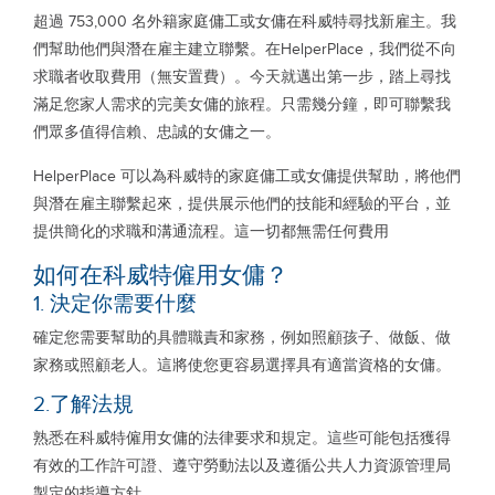
超過 753,000 名外籍家庭傭工或女傭在科威特尋找新雇主。我
們幫助他們與潛在雇主建立聯繫。在HelperPlace，我們從不向
求職者收取費用（無安置費）。今天就邁出第一步，踏上尋找
滿足您家人需求的完美女傭的旅程。只需幾分鐘，即可聯繫我
們眾多值得信賴、忠誠的女傭之一。
HelperPlace 可以為科威特的家庭傭工或女傭提供幫助，將他們
與潛在雇主聯繫起來，提供展示他們的技能和經驗的平台，並
提供簡化的求職和溝通流程。這一切都無需任何費用
如何在科威特僱用女傭？
1. 決定你需要什麼
確定您需要幫助的具體職責和家務，例如照顧孩子、做飯、做
家務或照顧老人。這將使您更容易選擇具有適當資格的女傭。
2.了解法規
熟悉在科威特僱用女傭的法律要求和規定。這些可能包括獲得
有效的工作許可證、遵守勞動法以及遵循公共人力資源管理局
製定的指導方針。