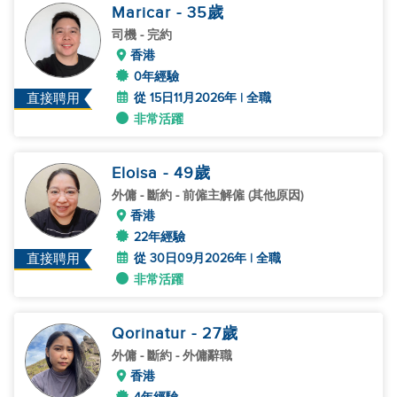
Maricar
- 35
歲
司機
- 完約
香港
0年經驗
從 15日11月2026年 | 全職
直接聘用
非常活躍
Eloisa
- 49
歲
外傭
- 斷約 - 前僱主解僱 (其他原因)
香港
22年經驗
從 30日09月2026年 | 全職
直接聘用
非常活躍
Qorinatur
- 27
歲
外傭
- 斷約 - 外傭辭職
香港