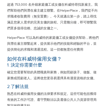
超過 753,000 名外籍家庭傭工或女傭在科威特尋找新雇主。我
們幫助他們與潛在雇主建立聯繫。在HelperPlace，我們從不向
求職者收取費用（無安置費）。今天就邁出第一步，踏上尋找
滿足您家人需求的完美女傭的旅程。只需幾分鐘，即可聯繫我
們眾多值得信賴、忠誠的女傭之一。
HelperPlace 可以為科威特的家庭傭工或女傭提供幫助，將他們
與潛在雇主聯繫起來，提供展示他們的技能和經驗的平台，並
提供簡化的求職和溝通流程。這一切都無需任何費用
如何在科威特僱用女傭？
1. 決定你需要什麼
確定您需要幫助的具體職責和家務，例如照顧孩子、做飯、做
家務或照顧老人。這將使您更容易選擇具有適當資格的女傭。
2.了解法規
熟悉在科威特僱用女傭的法律要求和規定。這些可能包括獲得
有效的工作許可證、遵守勞動法以及遵循公共人力資源管理局
製定的指導方針。