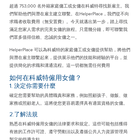
超過 753,000 名外籍家庭傭工或女傭在科威特尋找新雇主。我
們幫助他們與潛在雇主建立聯繫。在HelperPlace，我們從不向
求職者收取費用（無安置費）。今天就邁出第一步，踏上尋找
滿足您家人需求的完美女傭的旅程。只需幾分鐘，即可聯繫我
們眾多值得信賴、忠誠的女傭之一。
HelperPlace 可以為科威特的家庭傭工或女傭提供幫助，將他們
與潛在雇主聯繫起來，提供展示他們的技能和經驗的平台，並
提供簡化的求職和溝通流程。這一切都無需任何費用
如何在科威特僱用女傭？
1. 決定你需要什麼
確定您需要幫助的具體職責和家務，例如照顧孩子、做飯、做
家務或照顧老人。這將使您更容易選擇具有適當資格的女傭。
2.了解法規
熟悉在科威特僱用女傭的法律要求和規定。這些可能包括獲得
有效的工作許可證、遵守勞動法以及遵循公共人力資源管理局
製定的指導方針。