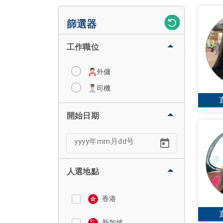
篩選器
工作職位
外傭
司機
開始日期
人選地點
香港
新加坡