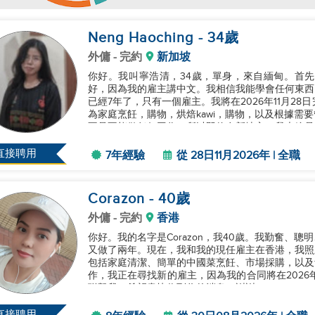
Neng Haoching
- 34
歲
外傭
- 完約
新加坡
你好。我叫寧浩清，34歲，單身，來自緬甸。首
好，因為我的雇主講中文。我相信我能學會任何東西
已經7年了，只有一個雇主。我將在2026年11月2
為家庭烹飪，購物，烘焙kawi，購物，以及根據需
不是不能做任何工作，所以即使在新地方，我也總是
誕節，新年和Good Fri...
直接聘用
7年經驗
從 28日11月2026年 | 全職
Corazon
- 40
歲
外傭
- 完約
香港
你好。我的名字是Corazon，我40歲。我勤奮、
又做了兩年。現在，我和我的現任雇主在香港，我照
包括家庭清潔、簡單的中國菜烹飪、市場採購，以及青
作，我正在尋找新的雇主，因為我的合同將在2026年8
聯繫我。希望盡快收到你的消息。謝謝！...
直接聘用