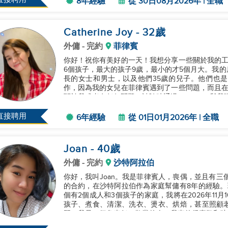
8年經驗
從 30日08月2026年 | 全職
Catherine Joy
- 32
歲
外傭
- 完約
菲律賓
你好！祝你有美好的一天！我想分享一些關於我的工
6個孩子，最大的孩子9歲，最小的才5個月大。我
長的女士和男士，以及他們35歲的兒子。他們也
作，因為我的女兒在菲律賓遇到了一些問題，而且在
關於我或者有任何問題，請隨時通過WhatsApp與我聯繫
直接聘用
6年經驗
從 01日01月2026年 | 全職
Joan
- 40
歲
外傭
- 完約
沙特阿拉伯
你好，我叫Joan。我是菲律賓人，喪偶，並且有三
的合約，在沙特阿拉伯作為家庭幫傭有8年的經驗。
個有2個成人和3個孩子的家庭，我將在2026年11
孩子、煮食、清潔、洗衣、燙衣、烘焙，甚至照顧
習。我是一個負責任、敬業的人，我真的很喜歡和孩
你能考慮聘用我。如果你有任何問...