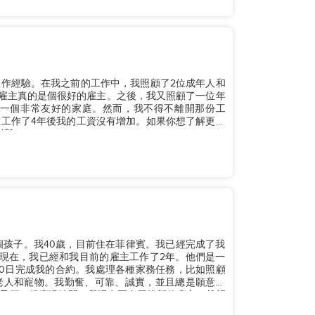
作經驗。在我之前的工作中，我照顧了2位成年人和
的雇主真的是個很好的雇主。之後，我又照顧了一位年
是一個非常友好的家庭。然而，我不得不離開那份工
工作了4年後我的工資沒有增加。如果你想了解更多
。...
個孩子。我40歲，目前住在菲律賓。我已經完成了我
現在，我已經和我目前的雇主工作了2年。他們是一
月10日完成我的合約。我處理各種家務任務，比如照顧
老人和寵物。我勤奮、可靠、誠實，並且總是願意學
子們一起度過時間。我現在正在尋找新的雇主，希望