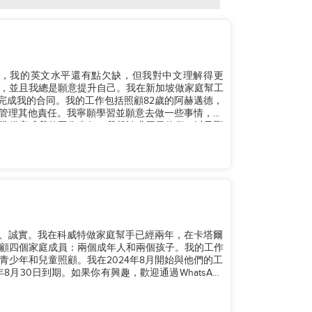
先，我的英文水平還有點欠缺，但我對中文理解得更
，並且我總是願意提升自己。我在新加坡做家庭幫工
8日完成我的合同。我的工作包括照顧82歲的阿赫邁德，
要管理其他責任。我寧願學習並願意去做一些事情，而
準備完成我的工作責任。我想請求周日休假，以及聖
聰明、誠實。我在科威特做家庭幫手已經兩年，在卡塔爾
顧四個家庭成員：兩個成年人和兩個孩子。我的工作
少年和兒童照顧。我在2024年8月開始與他們的工
月30日到期。如果你有興趣，歡迎通過WhatsApp