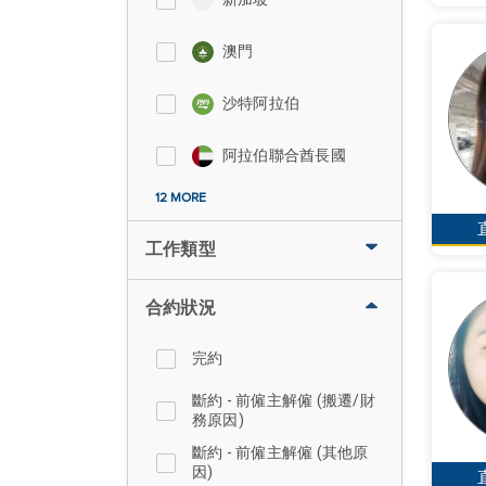
澳門
沙特阿拉伯
阿拉伯聯合酋長國
12 MORE
工作類型
合約狀況
完約
斷約 - 前僱主解僱 (搬遷/財
務原因)
斷約 - 前僱主解僱 (其他原
因)