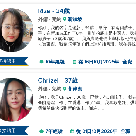
Riza
- 34
歲
外傭
- 完約
新加坡
你好，我的名字是瑞莎，34歲，單身，有兩個孩子
手，在新加坡工作了8年，目前的雇主是中國人。我将在
顧孩子（3歲和7歲）。我負責送他們上學和接他們
去買東西。我還陪伴孩子們上課和補習班。我在尋找新
直接聘用
10年經驗
從 16日10月2026年 | 全職
Chrizel
- 37
歲
外傭
- 完約
菲律賓
你好，我是Chrizel，36歲，已婚，有3個孩子。
全能清潔工作，在香港工作了4年。我喜歡烹飪、烘
我希望儘快找到新的僱主。謝謝。...
直接聘用
7年經驗
從 01日10月2026年 | 全職