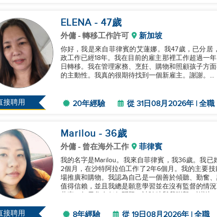
ELENA
- 47
歲
外傭
- 轉移工作許可
新加坡
你好，我是來自菲律賓的艾蓮娜。我47歲，已分居
政工作已經18年。我在目前的雇主那裡工作超過一年，
日轉移。我在管理家務、烹飪、購物和照顧孩子方面
的主動性。我真的很期待找到一個新雇主。謝謝。...
直接聘用
20年經驗
從 31日08月2026年 | 全職
Marilou
- 36
歲
外傭
- 曾在海外工作
菲律賓
我的名字是Marilou。我來自菲律賓，我36歲。
2個月，在沙特阿拉伯工作了2年6個月。我的主要
場推廣和購物。我認為自己是一個善於傾聽、勤奮、
值得信賴，並且我總是願意學習並在沒有監督的情況
共事。如果您有任何問題，請隨時與我聯繫。謝謝！..
直接聘用
8年經驗
從 19日08月2026年 | 全職