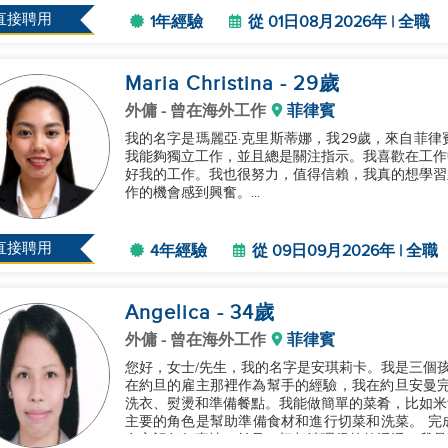
直接聘用
1年經驗
從 01日08月2026年 | 全職
Maria Christina
- 29
歲
外傭
- 曾在海外工作
菲律賓
我的名字是瑪麗亞·克里斯蒂娜，我29歲，來自菲
我能夠獨立工作，並且總是關注指示。我喜歡在工作
好我的工作。我也很努力，值得信賴，我真的想學習
作的機會感到興奮。...
直接聘用
4年經驗
從 09日09月2026年 | 全職
Angelica
- 34
歲
外傭
- 曾在海外工作
菲律賓
您好，女士/先生，我的名字是安琪莉卡。我是三個孩
在約旦的雇主那裡作為幫手的經驗，我在約旦安曼完成了我的兩年合約。
洗衣、熨燙和準備餐點。我能做簡單的菜肴，比如米
主要的角色是幫助準備食材和進行切菜和洗菜。 完成我的任務後，我總是會再次檢查房子，以確保我沒
有忘記任何事情，並且一切都清理得乾乾淨淨。我是