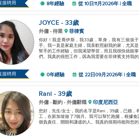
直接聘用
8年經驗
從 10日11月2026年 | 全職
JOYCE
- 33
歲
外傭
- 待業
菲律賓
你好！我是喬伊斯，我33歲，單身，我有三個孩
手。我一直是家庭主婦，我喜歡照顧我的家，尤其是
幫手的工作經驗，但我渴望學習，而且我很快就能掌
們。我真的很想工作，因為我需要在菲律賓支持我的家
直接聘用
0年經驗
從 22日09月2026年 | 全職
Rani
- 39
歲
外傭
- 斷約 - 外傭辭職
印度尼西亞
您好，先生/女士，我的名字是Rani，39歲，已婚
工，在新加坡做了7個月。我可以幫忙跑腿，根據食
個負責任、開朗和謙虛的人。我真的很期待能與您的家