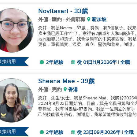
Novitasari
- 33
歲
外傭
- 斷約 - 外傭辭職
新加坡
您好，我是Novita，33歲，喪偶，有3個孩子。
雇主我已經工作1年了。家裡有2個成年人和5個孩子。
地照顧嬰兒和孩子。我會做簡單的中菜和西餐。我是
更多，重視誠實、溫柔、獨立、堅強和善良。謝謝。..
直接聘用
2年經驗
從 01日11月2026年 | 全職
Sheena Mae
- 39
歲
外傭
- 完約
香港
您好，先生/女士。我是Sheena Mae。我將於20
2024年9月23日開始的。目前，我是全職保姆和
菲律賓，我有14隻貓和7隻狗。我是一位獨立的幫
己的技能很有信心。謝謝您，我希望能很快收到您的回
直接聘用
2年經驗
從 23日09月2026年 | 全職