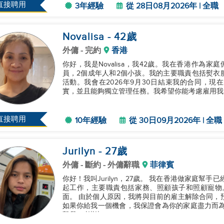
直接聘用
3年經驗
從 28日08月2026年 | 全職
Novalisa
- 42
歲
外傭
- 完約
香港
你好，我是Novalisa，我42歲。我在香港作為
員，2個成年人和2個小孩。我的主要職責包括熨衣
活動。我會在2026年9月30日結束我的合同，
實，並且能夠獨立管理任務。我希望你能考慮雇用我。
直接聘用
10年經驗
從 30日09月2026年 | 全職
Jurilyn
- 27
歲
外傭
- 斷約 - 外傭辭職
菲律賓
你好！我叫Jurilyn，27歲。 我在香港做家庭幫
起工作，主要職責包括家務、照顧孩子和照顧寵物
面。 由於個人原因，我將與目前的雇主解除合同，預計
如果你給我一個機會，我保證會為你的家庭盡力而為
繫我。 謝謝！...