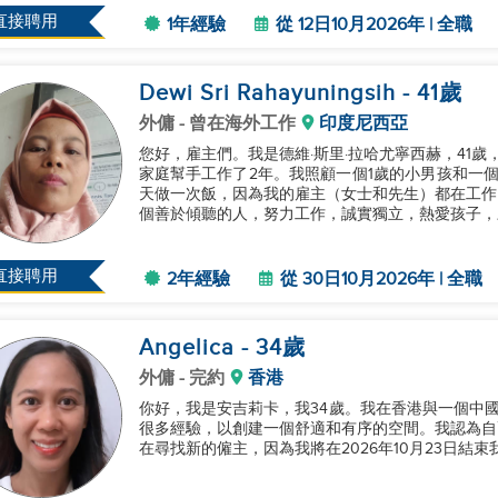
直接聘用
1年經驗
從 12日10月2026年 | 全職
Dewi Sri Rahayuningsih
- 41
歲
外傭
- 曾在海外工作
印度尼西亞
您好，雇主們。我是德維·斯里·拉哈尤寧西赫，41
家庭幫手工作了2年。我照顧一個1歲的小男孩和一
天做一次飯，因為我的雇主（女士和先生）都在工作
個善於傾聽的人，努力工作，誠實獨立，熱愛孩子，願
直接聘用
2年經驗
從 30日10月2026年 | 全職
Angelica
- 34
歲
外傭
- 完約
香港
你好，我是安吉莉卡，我34歲。我在香港與一個中
很多經驗，以創建一個舒適和有序的空間。我認為自
在尋找新的僱主，因為我將在2026年10月23日結束