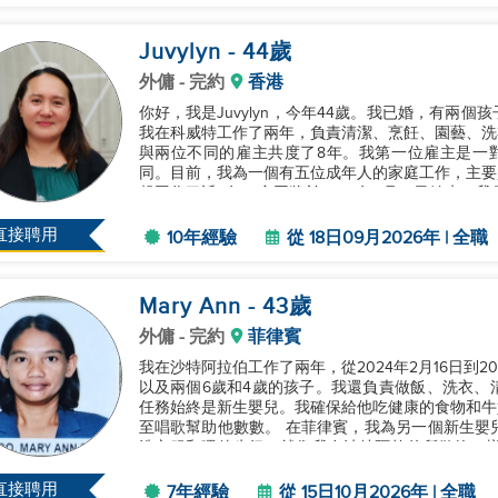
Juvylyn
- 44
歲
外傭
- 完約
香港
你好，我是Juvylyn，今年44歲。我已婚，有兩個
我在科威特工作了兩年，負責清潔、烹飪、園藝、洗
與兩位不同的雇主共度了8年。我第一位雇主是一
同。目前，我為一個有五位成年人的家庭工作，主要
起工作了近6年，合同將於2026年9月18日結束
伯菜、中國菜和其他亞洲菜...
直接聘用
10年經驗
從 18日09月2026年 | 全職
Mary Ann
- 43
歲
外傭
- 完約
菲律賓
我在沙特阿拉伯工作了兩年，從2024年2月16日到2
以及兩個6歲和4歲的孩子。我還負責做飯、洗衣、
任務始終是新生嬰兒。我確保給他吃健康的食物和牛
至唱歌幫助他數數。 在菲律賓，我為另一個新生嬰兒工作。我做的都是相同的工作，比如給嬰兒的衣物
洗衣服和喂他牛奶，就像我在沙特阿拉伯所做的一樣。 我是一個可以信任的人。我獨立、樂觀、
並且能夠適應變化。最重要...
直接聘用
7年經驗
從 15日10月2026年 | 全職