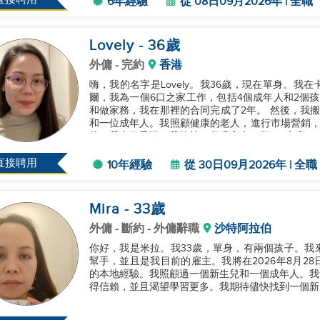
6年經驗
從 08日09月2026年 | 全職
Lovely
- 36
歲
外傭
- 完約
香港
嗨，我的名字是Lovely。我36歲，現在單身。我
爾，我為一個6口之家工作，包括4個成年人和2個
和做家務，我在那裡的合同完成了2年。 然後，我搬到迪拜，為一個由2人組成的家庭工作，一位老年人
和一位成年人。我照顧健康的老人，進行市場營銷，
後，我去了香港，我的第一個雇主有一個4口之家，
然後再次管理做飯和家庭雜...
直接聘用
10年經驗
從 30日09月2026年 | 全職
Mira
- 33
歲
外傭
- 斷約 - 外傭辭職
沙特阿拉伯
你好，我是米拉。我33歲，單身，有兩個孩子。我
幫手，並且是我目前的雇主。我將在2026年8月2
的本地經驗。我照顧過一個新生兒和一個成年人。我
得信賴，並且渴望學習更多。我期待儘快找到一個新雇