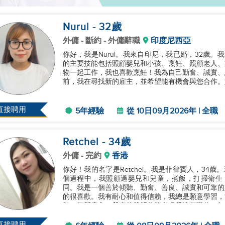
Nurul
- 32
歲
外傭
- 斷約 - 外傭辭職
印度尼西亞
你好，我是Nurul。我來自印尼，我已婚，32歲
的主要技能包括照顧嬰兒和小孩、烹飪、照顧老人、
物一起工作，我也喜歡烹飪！我為自己勤奮、誠實、
前，我在尋找新的雇主，並希望能有機會與您合作。如
直接聘用
5年經驗
從 10日09月2026年 | 全職
Retchel
- 34
歲
外傭
- 完約
香港
你好！我的名字是Retchel。我是菲律賓人，34
個過程中，我照顧過嬰兒和兒童，煮飯，打掃衛生，
同。我是一個善於傾聽、勤奮、善良、誠實和可靠的
的很喜歡。我有耐心和值得信賴，我總是願意學習，
找一個新雇主，我真的希望你能考慮我這個職位。如果
直接聘用