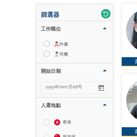
篩選器
工作職位
外傭
司機
開始日期
人選地點
香港
新加坡