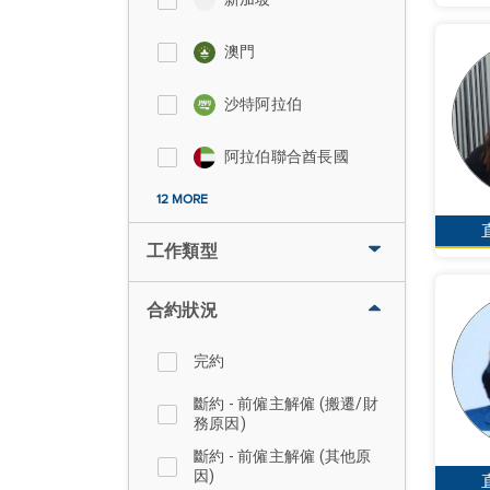
澳門
沙特阿拉伯
阿拉伯聯合酋長國
12 MORE
工作類型
合約狀況
完約
斷約 - 前僱主解僱 (搬遷/財
務原因)
斷約 - 前僱主解僱 (其他原
因)