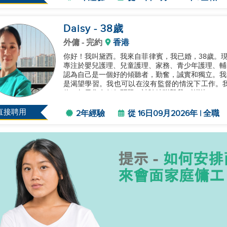
Daisy
- 38
歲
外傭
- 完約
香港
你好！我叫黛西。我來自菲律賓，我已婚，38歲。
專注於嬰兒護理、兒童護理、家務、青少年護理、輔導
認為自己是一個好的傾聽者，勤奮，誠實和獨立。我
是渴望學習。我也可以在沒有監督的情況下工作。
位。如果您有任何問題，請隨時聯繫我。謝謝！...
直接聘用
2年經驗
從 16日09月2026年 | 全職