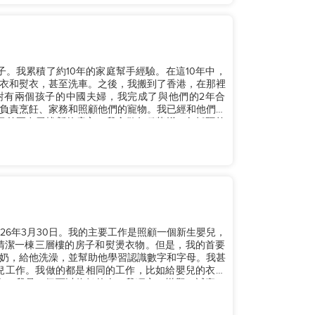
孩子。我累積了約10年的家庭幫手經驗。在這10年中，
衣和熨衣，甚至洗車。之後，我搬到了香港，在那裡
對有兩個孩子的中國夫婦，我完成了與他們的2年合
負責烹飪、家務和照顧他們的寵物。我已經和他們一
。我目前正在尋找新的雇主。我會做各種菜餚，包括阿拉
026年3月30日。我的主要工作是照顧一個新生嬰兒，
清潔一棟三層樓的房子和熨燙衣物。但是，我的首要
奶，給他洗澡，並幫助他學習認識數字和字母。我甚
誠實，