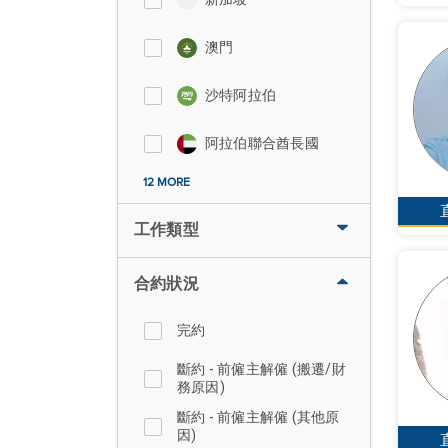
澳門
沙特阿拉伯
阿拉伯聯合酋長國
12 MORE
工作類型
合約狀況
完約
斷約 - 前僱主解僱 (搬遷/財
務原因)
斷約 - 前僱主解僱 (其他原
因)