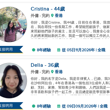
Cristina
- 44
歲
外傭
- 完約
香港
你好，我是Cristina。我44歲，目前住在香港
在，我在尋找一份長期工作，希望能照顧孩子、做家
來照顧他們孩子的雇主，並且可以放心，我會全心全
久的將來開始新的工作。我是一個可以獨立工作的人
常尊重長輩，尤其是祖父母，但在與孩子玩耍或參加
動，那是他們和孩子的時間，不需...
直接聘用
8年經驗
從 05日11月2026年 | 全職
Delia
- 36
歲
外傭
- 完約
香港
你好，我的名字是Delia。我是菲律賓人，已婚。我
在沙特阿拉伯，4年在香港為一個包括3位成年人和
顧、烹飪、家務、幫助青少年和購物。人們說我是一
非常喜歡和孩子們一起工作，並且總是願意學習新事
將於2026年9月9日結束，現正尋找新雇主。我希
謝！...
直接聘用
8年經驗
從 09日09月2026年 | 全職