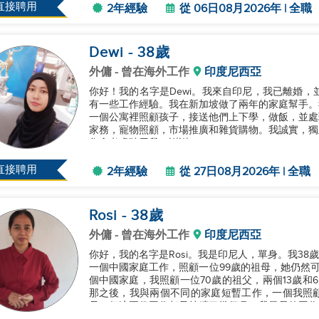
直接聘用
2年經驗
從 06日08月2026年 | 全職
Dewi
- 38
歲
外傭
- 曾在海外工作
印度尼西亞
你好！我的名字是Dewi。我來自印尼，我已離婚，
有一些工作經驗。我在新加坡做了兩年的家庭幫手。
一個公寓裡照顧孩子，接送他們上下學，做飯，並處
家務，寵物照顧，市場推廣和雜貨購物。我誠實，獨
您會考慮聘用我。謝謝。...
直接聘用
2年經驗
從 27日08月2026年 | 全職
Rosi
- 38
歲
外傭
- 曾在海外工作
印度尼西亞
你好，我的名字是Rosi。我是印尼人，單身。我38
一個中國家庭工作，照顧一位99歲的祖母，她仍然
個中國家庭，我照顧一位70歲的祖父，兩個13歲和
那之後，我與兩個不同的家庭短暫工作，一個我照
母，但這兩份工作都只持續了幾個月。我最長的工作