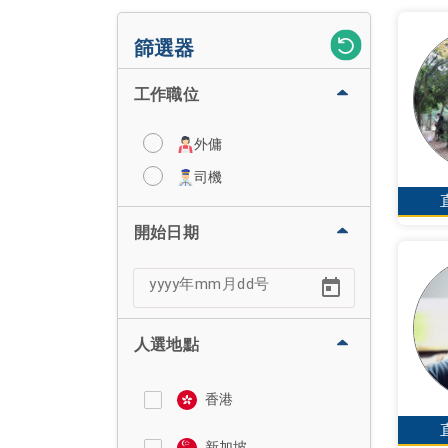
篩選器
工作職位
外傭
司機
開始日期
人選地點
香港
新加坡