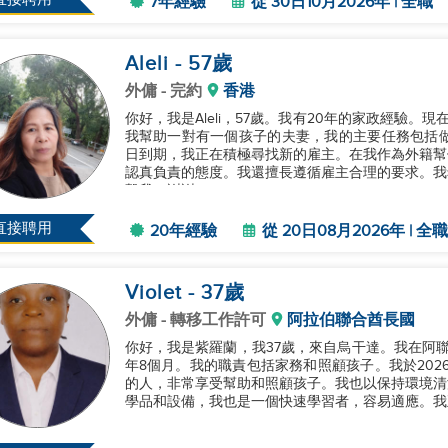
7年經驗
從 30日10月2026年 | 全職
Aleli
- 57
歲
外傭
- 完約
香港
你好，我是Aleli，57歲。我有20年的家政經驗
我幫助一對有一個孩子的夫妻，我的主要任務包括做飯
日到期，我正在積極尋找新的雇主。在我作為外籍幫
認真負責的態度。我還擅長遵循雇主合理的要求。我
繫我。謝謝！...
直接聘用
20年經驗
從 20日08月2026年 | 全職
Violet
- 37
歲
外傭
- 轉移工作許可
阿拉伯聯合酋長國
你好，我是紫羅蘭，我37歲，來自烏干達。我在阿聯
年8個月。我的職責包括家務和照顧孩子。我於202
的人，非常享受幫助和照顧孩子。我也以保持環境清
學品和設備，我也是一個快速學習者，容易適應。我正