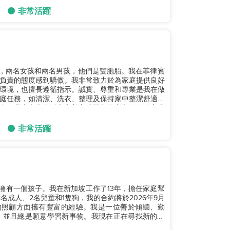
非常活躍
子，兩名女孩和兩名男孩，他們是雙胞胎。我在菲律賓
和負責的態度感到驕傲。我非常致力於為家庭提供良好
環境，也擅長遵循指示。誠實、尊重和專業是我在做
庭任務，如清潔、洗衣、整理及保持家中整潔舒適。
息。我真心喜歡耐心和善良地照顧兒童和年長的家庭
非常活躍
印尼，擁有一個孩子。我在新加坡工作了13年，擔任家庭幫
成人、2名兒童和1隻狗，我的合約將於2026年9月
物照顧方面擁有豐富的經驗。我是一位善於傾聽、勤
，並且總是願意學習新事物。我現在正在尋找新的雇