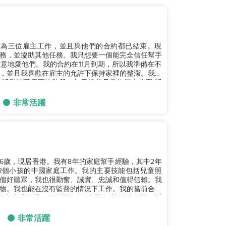
。我曾為三位雇主工作，並且與他們的合約都已結束。現
務，並協助其他任務。我只想要一個能完全信任幫手
意地愛他們。我的合約在11月到期，所以我準備在不
，並且我喜歡在雇主的允許下保持家裡的整潔。我非
活動時不需要協助我，如果祖父母帶他們去公園/活
非常活躍
36歲，現居香港。我有8年的家庭幫手經驗，其中2年
2個小孩的中國家庭工作。我的主要技能包括兒童照
個好聽眾，我也很勤奮、誠實、忠誠和值得信賴。我
物。我也能在沒有監督的情況下工作。我的當前合同
望您考慮聘用我。如果您有任何問題，請隨時聯繫。謝
非常活躍