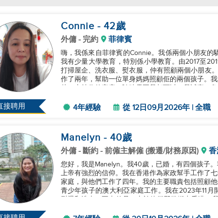
Connie
- 42
歲
外傭
- 完約
菲律賓
嗨，我係來自菲律賓的Connie。我係兩個小朋友的
我有少量大學教育，特別係小學教育。由2017至2
打掃屋企、洗衣服、熨衣服，仲有照顧兩個小朋友。之
作了兩年，幫助一位單身媽媽照顧佢的兩個孩子。我
赴，支持你的家庭，隨時需要我都可以。我誠實、負
很好地工作。多謝你，...
直接聘用
4年經驗
從 12日09月2026年 | 全職
Manelyn
- 40
歲
外傭
- 斷約 - 前僱主解僱 (搬遷/財務原因)
香
您好，我是Manelyn。我40歲，已婚，有四個孩
上帝有強烈的信仰。我在香港作為家政幫手工作了七
家庭，與他們工作了四年。我的主要職責包括照顧他
青少年孩子的澳大利亞家庭工作。我在2023年11
熨燙和洗車。不幸的是，由於他們即將搬出香港，我的
因此，我正在尋找新的雇...
直接聘用