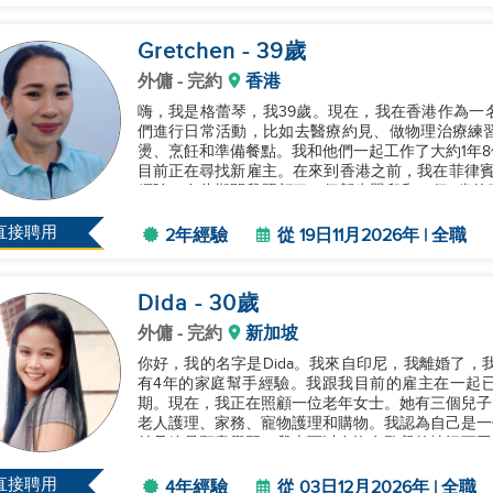
Gretchen
- 39
歲
外傭
- 完約
香港
嗨，我是格蕾琴，我39歲。現在，我在香港作為一
們進行日常活動，比如去醫療約見、做物理治療練
燙、烹飪和準備餐點。我和他們一起工作了大約1年8個
目前正在尋找新雇主。在來到香港之前，我在菲律賓
經驗，在此期間我照顧了一個新生嬰兒和一個4歲的
工作中主動，並且總是願意學習。謝...
直接聘用
2年經驗
從 19日11月2026年 | 全職
Dida
- 30
歲
外傭
- 完約
新加坡
你好，我的名字是Dida。我來自印尼，我離婚了，
有4年的家庭幫手經驗。我跟我目前的雇主在一起已經
期。現在，我正在照顧一位老年女士。她有三個兒子
老人護理、家務、寵物護理和購物。我認為自己是一
並且總是願意學習。我也可以在沒有監督的情況下工
您合作。如果您有任何問題，請隨...
直接聘用
4年經驗
從 03日12月2026年 | 全職