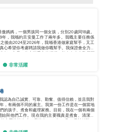
驕傲媽媽，一個男孩同一個女孩，分別20歲同18歲。
019年，我喺約旦安曼工作了兩年多。我嘅主要任務係
後由2024至2026年，我喺香港做家庭幫手，又工
真心希望你考慮聘請我做你嘅幫手。我保證會全力以
責任，亦是一位充滿愛心的媽媽，能在冇太多監督下
非常活躍
港
子。我認為自己誠實、可靠、勤奮、值得信賴，並且我對
年，有兩個不同的雇主。我第一份工作是在一個當地
們的孩子、煮食和處理家務。目前，我在一個有兩個
月開始與他們工作。現在我的主要職責是煮食、清潔、
合同將被終止，我將在2026年10月30日被解除。