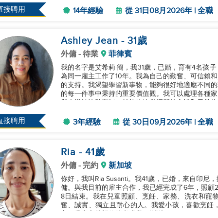
協助處理家務，工作了8年，直...
直接聘用
14年經驗
從 31日08月2026年 | 全職
Ashley Jean
- 31
歲
外傭
- 待業
菲律賓
我的名字是艾希莉·簡，我31歲，已婚，育有4名孩
為同一雇主工作了10年。我為自己的勤奮、可信賴
的支持。我渴望學習新事物，能夠很好地適應不同的
的每一件事中秉持的重要價值觀。我可以處理各種家
我也樂於協助烹飪，並能快速掌握新的食譜和日常作
成員。我有條理又可靠，能很好地管理...
直接聘用
3年經驗
從 30日09月2026年 | 全職
Ria
- 41
歲
外傭
- 完約
新加坡
你好，我叫Ria Susanti。我41歲，已婚，來自
傭。與我目前的雇主合作，我已經完成了6年，照顧2名
8日結束。我在兒童照顧、烹飪、家務、洗衣和寵
奮、誠實、獨立且耐心的人。我愛小孩，喜歡烹飪
主，我真心希望你能考慮我。謝謝。...