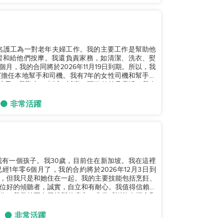
名護工為一對老年夫婦工作。我的主要工作是幫助他
習和給他們按摩。我還負責家務，如清潔、洗衣、熨
月，我的合同將於2026年11月19日到期。所以，我
擔任本地幫手和司機。我有7年的女性司機和幫手的
孩子。我勤奮、忠誠、誠實、可信賴並且靈活。我在
非常活躍
我有一個孩子。我30歲，目前住在新加坡。我在這裡
1年零6個月了，我的合約將於2026年12月3日到
，但我只是和她住在一起。我的主要技能包括烹飪、
位好的傾聽者，誠實，自立和有耐心。我值得信賴，
作。我目前正在尋找新的雇主，非常感謝能有機會和
非常活躍