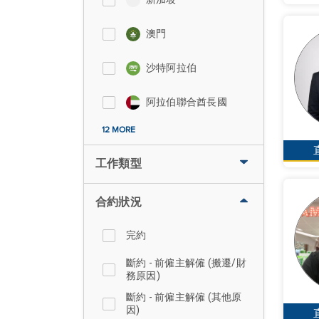
澳門
沙特阿拉伯
阿拉伯聯合酋長國
12 MORE
工作類型
合約狀況
完約
斷約 - 前僱主解僱 (搬遷/財
務原因)
斷約 - 前僱主解僱 (其他原
因)