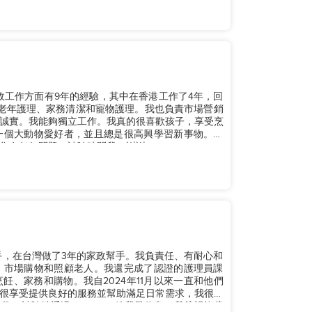
做家政工作方面有9年的經驗，其中在香港工作了4年，回
老年護理、家務清潔和寵物護理。我也負責市場營銷
誠實。我能夠獨立工作。我真的很喜歡孩子，享受烹
一個大動物愛好者，並且總是很高興學習新事物。目
有任何問題，請隨時問我。謝謝！...
幫手，在台灣做了3年的家政幫手。我負責任、有耐心和
、市場購物和照顧老人。我還完成了認證的護理員課
、家務和購物。我自2024年11月以來一直和他們
真的很享受提供良好的服務並幫助滿足日常需求，我很樂
，請隨時通過WhatsApp給我發信息。我希望能儘