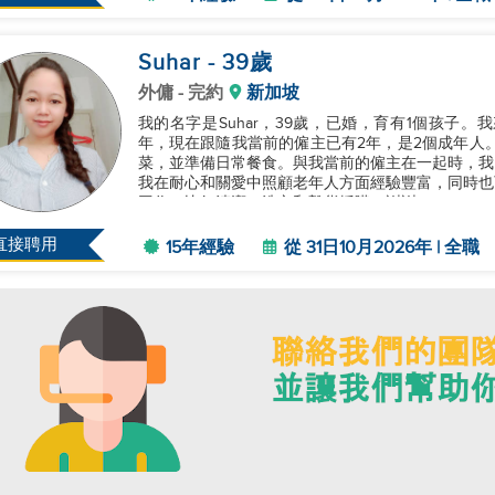
Suhar
- 39
歲
外傭
- 完約
新加坡
我的名字是Suhar，39歲，已婚，育有1個孩子
年，現在跟隨我當前的僱主已有2年，是2個成年人。我
菜，並準備日常餐食。與我當前的僱主在一起時，我
我在耐心和關愛中照顧老年人方面經驗豐富，同時也
工作，比如清潔、洗衣和雜貨採購。謝謝。...
直接聘用
15年經驗
從 31日10月2026年 | 全職