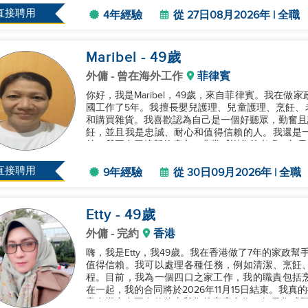
誠實、有責任感，並...
直接聘用
4年經驗
從 27日08月2026年 | 全職
Maribel
- 49
歲
外傭
- 曾在海外工作
菲律賓
你好，我是Maribel，49歲，來自菲律賓。我在
國工作了5年。我擅長嬰兒護理、兒童護理、烹飪、
和購買雜貨。我喜歡認為自己是一個好聽眾，勤奮且
飪，並且我是忠誠、耐心和值得信賴的人。我還是
前，我正在尋找新的雇主，非常感謝您的考慮。如果您
直接聘用
9年經驗
從 30日09月2026年 | 全職
Etty
- 49
歲
外傭
- 完約
香港
嗨，我是Etty，我49歲。我在香港做了7年的家政
值得信賴。我可以處理各種任務，例如清潔、烹飪
程。目前，我為一個四口之家工作，我的職責包括烹飪
在一起，我的合同將於2026年11月15日結束。我
意有機會在不久的將來與您的家庭合作！如果您感興趣