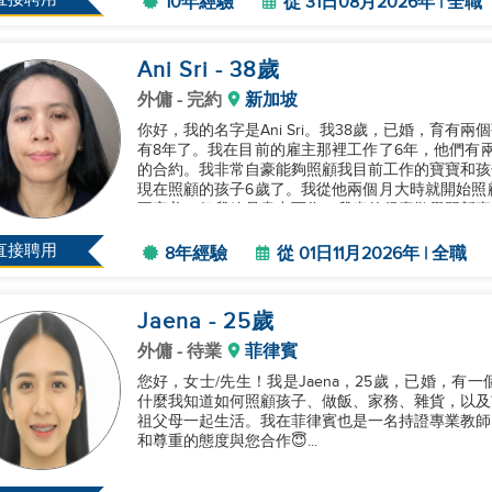
10年經驗
從 31日08月2026年 | 全職
Ani Sri
- 38
歲
外傭
- 完約
新加坡
你好，我的名字是Ani Sri。我38歲，已婚，育
有8年了。我在目前的雇主那裡工作了6年，他們有兩個
的合約。我非常自豪能夠照顧我目前工作的寶寶和孩
現在照顧的孩子6歲了。我從他兩個月大時就開始照
不完美，但我總是盡力而為，我真的很喜歡學習新事物。
直接聘用
8年經驗
從 01日11月2026年 | 全職
Jaena
- 25
歲
外傭
- 待業
菲律賓
您好，女士/先生！我是Jaena，25歲，已婚，
什麼我知道如何照顧孩子、做飯、家務、雜貨，以及
祖父母一起生活。我在菲律賓也是一名持證專業教師
和尊重的態度與您合作😇...