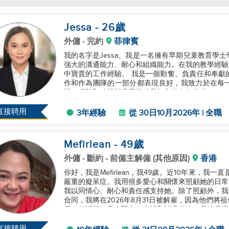
Jessa
- 26
歲
外傭
- 完約
菲律賓
我的名字是Jessa。我是一名擁有早期兒童教育學
強大的溝通能力、耐心和組織能力。在我的教學經驗
中寶貴的工作經驗。 我是一個勤奮、負責任和奉獻的人，總是願意學習新技能並接受新挑戰。我獨立工
作和作為團隊的一部分都表現良好，我致力於在每
識、經驗和積極態度貢獻給我加入的任何組織。...
直接聘用
3年經驗
從 30日10月2026年 | 全職
Mefirlean
- 49
歲
外傭
- 斷約 - 前僱主解僱 (其他原因)
香港
你好，我是Mefirlean，我49歲。近10年來，
嚴重的癡呆症。我用很多愛心和關懷來照顧她的日常
我以同情心、耐心和責任感支持她。除了照顧外，我
合同，我將在2026年8月31日被解雇，因為他們
是一個活潑、意志堅定、忠誠和誠實的人，我總是渴
性和奉獻精神帶入我所...
直接聘用