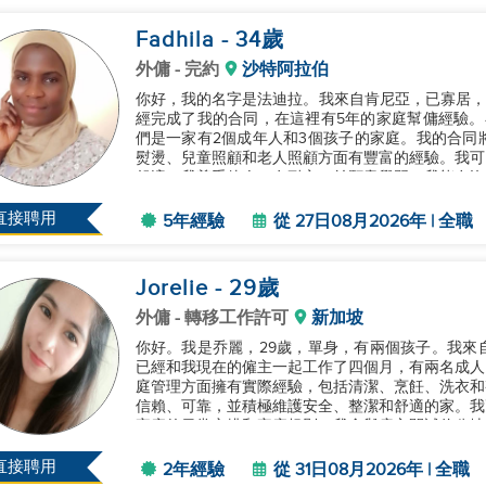
Fadhila
- 34
歲
外傭
- 完約
沙特阿拉伯
你好，我的名字是法迪拉。我來自肯尼亞，已寡居，
經完成了我的合同，在這裡有5年的家庭幫傭經驗。
們是一家有2個成年人和3個孩子的家庭。我的合同將
熨燙、兒童照顧和老人照顧方面有豐富的經驗。我可
舒適。我尊重他人，有耐心，並願意學習。我能在沒
以善良和尊重對待雇主及其家人。我...
直接聘用
5年經驗
從 27日08月2026年 | 全職
Jorelie
- 29
歲
外傭
- 轉移工作許可
新加坡
你好。我是乔麗，29歲，單身，有兩個孩子。我來
已經和我現在的僱主一起工作了四個月，有兩名成人和
庭管理方面擁有實際經驗，包括清潔、烹飪、洗衣和
信賴、可靠，並積極維護安全、整潔和舒適的家。我
家庭的日常安排和家庭規則。我會與雇主開誠佈公地溝
直接聘用
2年經驗
從 31日08月2026年 | 全職