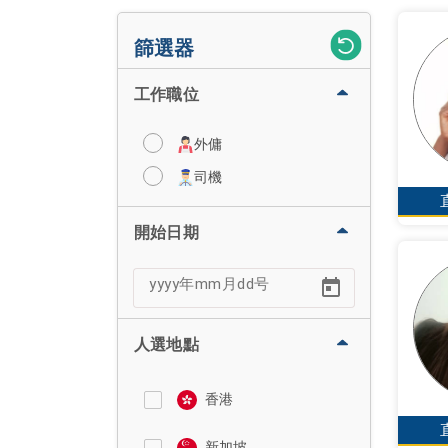
篩選器
工作職位
外傭
司機
開始日期
人選地點
香港
新加坡