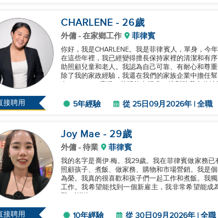
CHARLENE
- 26
歲
外傭
- 在家鄉工作
菲律賓
你好，我是CHARLENE。我是菲律賓人，單身，今
在這些年裡，我已經變得擅長保持家裡的清潔和有序
助照顧兒童和老人。我認為自己可靠、有耐心和尊重
除了我的家政經驗，我還在我們的家族企業中擔任幫
有CEFR C1（高級）英語能力證書，這幫助我自
我致力於提供優質的服務，並...
直接聘用
5年經驗
從 25日09月2026年 | 全職
Joy Mae
- 29
歲
外傭
- 待業
菲律賓
我的名字是喬伊·梅。我29歲。我在菲律賓做家務已
照顧孩子、煮飯、做家務、購物和市場營銷。我是個
為榮。我真的很喜歡和孩子們一起工作和煮飯。我獨
工作。我希望能找到一個新雇主，我非常希望能成
繫。謝謝！...
直接聘用
10年經驗
從 30日09月2026年 | 全職