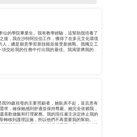
士學位的學院畢業生。我有教學經驗，這幫助我培養了
之後，我在沙特阿拉伯工作，獲得了在多元文化環境
一項交給我的任務中付出我的最佳。我渴望將我的知
我一直是我99歲祖母的主要照顧者，她臥床不起，並且患有
需求，確保她感到舒適並保持尊嚴。她完全依賴我，
還喜歡做飯和打理家務。我的現任雇主決定終止我的
將祖母轉移到護理設施，所以他們不再需要我的幫助。我
望學習新事物。我的信仰對我很重要，我努力將積極