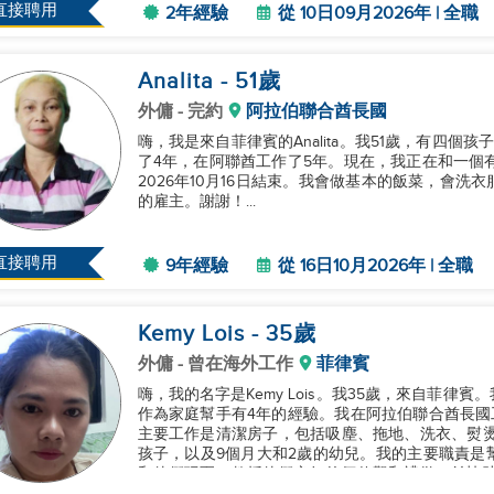
直接聘用
2年經驗
從 10日09月2026年 | 全職
Analita
- 51
歲
外傭
- 完約
阿拉伯聯合酋長國
嗨，我是來自菲律賓的Analita。我51歲，有四
了4年，在阿聯酋工作了5年。現在，我正在和一個
2026年10月16日結束。我會做基本的飯菜，會
的雇主。謝謝！...
直接聘用
9年經驗
從 16日10月2026年 | 全職
Kemy Lois
- 35
歲
外傭
- 曾在海外工作
菲律賓
嗨，我的名字是Kemy Lois。我35歲，來自菲
作為家庭幫手有4年的經驗。我在阿拉伯聯合酋長國
主要工作是清潔房子，包括吸塵、拖地、洗衣、熨燙，甚至洗車。 我還照顧過7歲、
孩子，以及9個月大和2歲的幼兒。我的主要職責是
和他們玩耍、教授他們良好的價值觀和禮儀，並協助他們的學校活動。 我