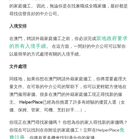
的家庭傭工。 因此，無論你是在找兼職或全職家傭，最好都是
尋找信譽良好的中介公司。
入境安排
當地政府要求
在澳門，聘請外藉家庭傭工之前，你必須完成
的所有入境手續
。 在這方面，一間好的中介公司可以幫你
以最簡單的方式處理有關的入境手續。
文件處理
同樣地，如果你想在澳門聘請外藉家庭傭工，你將需要處理大
量文件。在可靠的中介公司的幫助下，你可以更輕鬆方便地在
澳門僱用家傭。很多在澳門的外籍家庭傭工現正尋找新的僱
主。
HelperPlace
已經為你挑選了許多有經驗的優質人選（女
傭、保姆、管家、司機、烹飪好手......）。
你現正在澳門尋找家傭嗎？ 你想為你的家人尋找新的家傭嗎？
免
你現在可以找到在你附近的家庭傭工！立即在HelperPlace
費註冊
，你將有更多機會找到適合你的家傭。