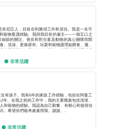
是肯尼亞人，目前在利雅得工作和居住。我是一名可
和寵物看護經驗。我與我目前的雇主——一個五口之
對細節的關注、善良和對兒童及動物的真心關懷而聞
食、洗澡、更換尿布、玩耍和寵物護理如餵食、遛狗
庭的長期職位。我有有效的證件，並可以根據要求提
非常活躍
單身，沒有孩子。我有6年的家政工作經驗，包括在阿曼工
過2年。在我之前的工作中，我的主要職責包括清潔、
人和寵物的經驗。我認為自己勤奮、有耐心和值得信
。希望你們能考慮雇用我。謝謝。...
非常活躍