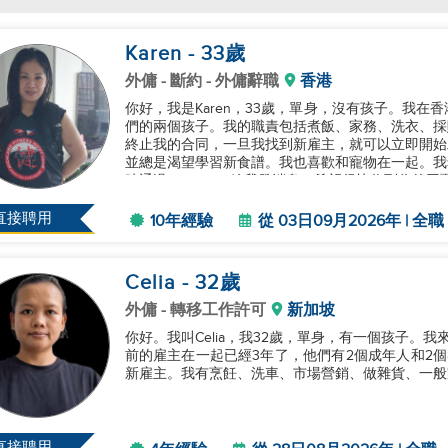
Karen
- 33
歲
外傭
- 斷約 - 外傭辭職
香港
你好，我是Karen，33歲，單身，沒有孩子。我在
們的兩個孩子。我的職責包括煮飯、家務、洗衣、採
終止我的合同，一旦我找到新雇主，就可以立即開始
並總是渴望學習新食譜。我也喜歡和寵物在一起。我
時通過WhatsApp給我發消息。希望很快收到你的回覆
直接聘用
10年經驗
從 03日09月2026年 | 全職
Celia
- 32
歲
外傭
- 轉移工作許可
新加坡
你好。我叫Celia，我32歲，單身，有一個孩子。
前的雇主在一起已經3年了，他們有2個成年人和2個8
新雇主。我有烹飪、洗車、市場營銷、做雜貨、一般家
直接聘用