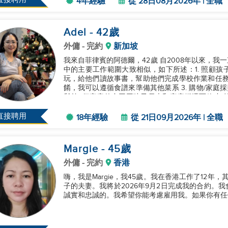
4年經驗
從 28日08月2026年 | 全職
Adel
- 42
歲
外傭
- 完約
新加坡
我來自菲律賓的阿德爾，42歲 自2008年以來，我
中的主要工作範圍大致相似，如下所述：1. 照顧
玩，給他們讀故事書，幫助他們完成學校作業和任務 
餚，我可以遵循食譜來準備其他菜系 3. 購物/家庭採
與前3個家庭的合同因孩子長大和家庭搬遷而終止 
手，因此合同在...
直接聘用
18年經驗
從 21日09月2026年 | 全職
Margie
- 45
歲
外傭
- 完約
香港
嗨，我是Margie，我45歲。我在香港工作了12
子的夫妻。我將於2026年9月2日完成我的合約。
誠實和忠誠的。我希望你能考慮雇用我。如果你有任何