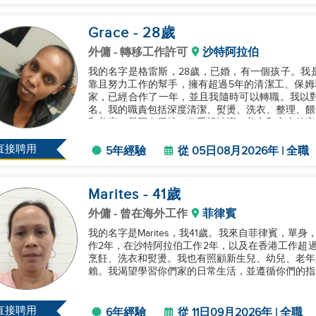
Grace
- 28
歲
外傭
- 轉移工作許可
沙特阿拉伯
我的名字是格雷斯，28歲，已婚，有一個孩子。我
靠且努力工作的幫手，擁有超過5年的清潔工、保姆
家，已經合作了一年，並且我隨時可以轉職。我以
名。我的職責包括深度清潔、熨燙、洗衣、整理、餵
和美容。我正在尋找一個重視清潔、善良和安全的家
供優秀的推薦信。我期待您的積極反饋。謝謝。...
直接聘用
5年經驗
從 05日08月2026年 | 全職
Marites
- 41
歲
外傭
- 曾在海外工作
菲律賓
我的名字是Marites，我41歲。我來自菲律賓，
作2年，在沙特阿拉伯工作2年，以及在香港工作超
烹飪、洗衣和熨燙。我也有照顧新生兒、幼兒、老年
賴。我渴望學習你們家的日常生活，並遵循你們的指示
直接聘用
6年經驗
從 11日09月2026年 | 全職