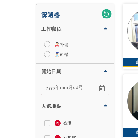
篩選器
工作職位
外傭
司機
開始日期
人選地點
香港
新加坡