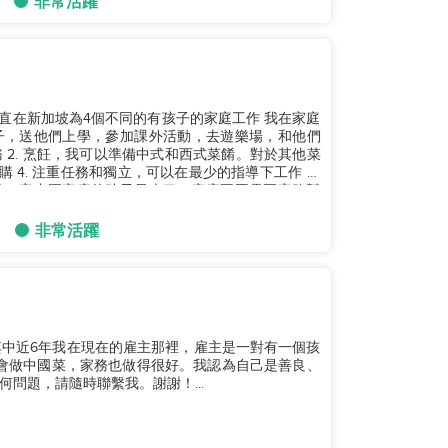
非常活躍
一直在新加坡為4個不同的有孩子的家庭工作 我在家庭
孩子，送他們上學，參加課外活動，去遊樂場，和他們
2. 烹飪，我可以準備中式和西式菜餚。對於其他菜
購 4. 注重任務和獨立，可以在最少的指導下工作 我
第一家中國家庭的孩子長大了，家庭不再需要家務幫
非常活躍
年，其中近6年我在現在的雇主那裡，雇主是一對有一個孩
我會做中國菜，家務也做得很好。我認為自己是善良、
問題，請隨時聯繫我。謝謝！...