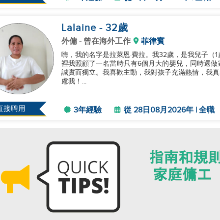
Lalaine
- 32
歲
外傭
- 曾在海外工作
菲律賓
嗨，我的名字是拉萊恩·費拉。我32歲，是我兒子（
裡我照顧了一名當時只有6個月大的嬰兒，同時還做
誠實而獨立。我喜歡主動，我對孩子充滿熱情，我真
慮我！...
直接聘用
3年經驗
從 28日08月2026年 | 全職