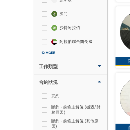
澳門
沙特阿拉伯
阿拉伯聯合酋長國
12 MORE
工作類型
合約狀況
完約
斷約 - 前僱主解僱 (搬遷/財
務原因)
斷約 - 前僱主解僱 (其他原
因)