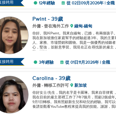
直接聘用
12年經驗
從 02日09月2026年 | 全職
Pwint
- 39
歲
外傭
- 曾在海外工作
緬甸-緬甸
你好。我叫Pwint。我來自緬甸，已婚，有兩個孩子
我在新加坡擔任家庭幫手的經驗超過3年。我的主要
人、家務、市場營銷和購物。我是一個優秀的傾聽者
心，堅強，並願意學習。我現在正在尋找新的雇主
繫。謝謝。...
直接聘用
3年經驗
從 01日11月2026年 | 全職
Carolina
- 39
歲
外傭
- 轉移工作許可
新加坡
你好女士/先生，我的名字是卡羅琳。我來自菲律賓
我在目前的雇主那裡工作了7年7個月，照顧2個成年
9月1日轉移。我有照顧新生兒和幼兒的經驗。我可
食譜並觀看YouTube教程來提高我的技能。謝謝，我希