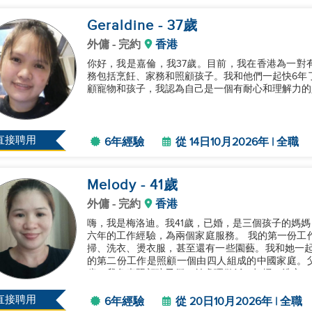
Geraldine
- 37
歲
外傭
- 完約
香港
你好，我是嘉倫，我37歲。目前，我在香港為一對
務包括烹飪、家務和照顧孩子。我和他們一起快6年了，
顧寵物和孩子，我認為自己是一個有耐心和理解力的人
直接聘用
6年經驗
從 14日10月2026年 | 全職
Melody
- 41
歲
外傭
- 完約
香港
嗨，我是梅洛迪。我41歲，已婚，是三個孩子的媽媽，
六年的工作經驗，為兩個家庭服務。 我的第一份工
掃、洗衣、燙衣服，甚至還有一些園藝。我和她一起
的第二份工作是照顧一個由四人組成的中國家庭。父母
歲。我負責照顧孩子們，並處理做飯、打掃、洗衣、
擅長與孩子相處，非常值得信...
直接聘用
6年經驗
從 20日10月2026年 | 全職