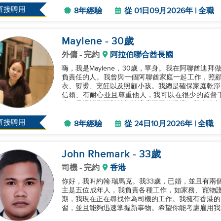
直接聘用
8年經驗
從 01日09月2026年 | 全職
Maylene
- 30
歲
外傭
- 完約
阿拉伯聯合酋長國
嗨，我是Maylene，30歲，單身。我在阿聯酋迪
負責任的人。我曾與一個阿聯酋家庭一起工作，照顧2位成年人和3個小
衣、熨燙、烹飪以及照顧小孩。我總是確保家庭乾淨
信賴、有耐心並且尊重他人，我可以在很少的監督下獨立工作。 我的當前合同將在2
束。我渴望學習新技能並適應不同的環境。我也致力於
直接聘用
8年經驗
從 24日10月2026年 | 全職
John Rhemark
- 33
歲
司機
- 完約
香港
你好，我叫約翰·瑞馬克。我33歲，已婚，並且有兩
主是五位成年人，我負責各種工作，如家務、寵物護理
期，我現在正在尋找作為司機的工作。我擁有香港的
習，並且能夠迅速掌握新事物。希望你能考慮雇用我。謝