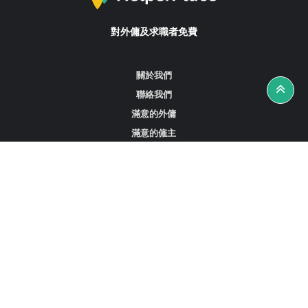
對外傭及求職者免費
關於我們
聯絡我們
滿意的外傭
滿意的僱主
攻略資訊
工作招聘
尋找外傭、女傭或司機
尋找外傭中介
尋找香港外傭
新加坡可用的家庭傭工
阿聯酋杜拜的全職女傭