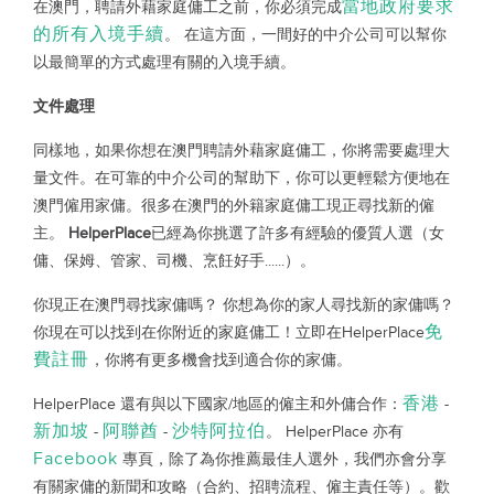
當地政府要求
在澳門，聘請外藉家庭傭工之前，你必須完成
的所有入境手續
。 在這方面，一間好的中介公司可以幫你
以最簡單的方式處理有關的入境手續。
文件處理
同樣地，如果你想在澳門聘請外藉家庭傭工，你將需要處理大
量文件。在可靠的中介公司的幫助下，你可以更輕鬆方便地在
澳門僱用家傭。很多在澳門的外籍家庭傭工現正尋找新的僱
主。
HelperPlace
已經為你挑選了許多有經驗的優質人選（女
傭、保姆、管家、司機、烹飪好手......）。
你現正在澳門尋找家傭嗎？ 你想為你的家人尋找新的家傭嗎？
免
你現在可以找到在你附近的家庭傭工！立即在HelperPlace
費註冊
，你將有更多機會找到適合你的家傭。
香港
HelperPlace 還有與以下國家/地區的僱主和外傭合作：
-
新加坡
阿聯酋
沙特阿拉伯
-
-
。 HelperPlace 亦有
Facebook
專頁，除了為你推薦最佳人選外，我們亦會分享
有關家傭的新聞和攻略（合約、招聘流程、僱主責任等）。歡