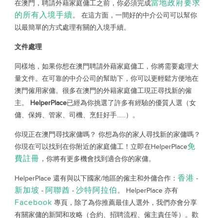
當地政府要求
在澳門，聘請外藉家庭傭工之前，你必須完成
的所有入境手續
。 在這方面，一間好的中介公司可以幫你
以最簡單的方式處理有關的入境手續。
文件處理
同樣地，如果你想在澳門聘請外藉家庭傭工，你將需要處理大
量文件。在可靠的中介公司的幫助下，你可以更輕鬆方便地在
澳門僱用家傭。很多在澳門的外籍家庭傭工現正尋找新的僱
主。
HelperPlace
已經為你挑選了許多有經驗的優質人選（女
傭、保姆、管家、司機、烹飪好手......）。
你現正在澳門尋找家傭嗎？ 你想為你的家人尋找新的家傭嗎？
免
你現在可以找到在你附近的家庭傭工！立即在HelperPlace
費註冊
，你將有更多機會找到適合你的家傭。
香港
HelperPlace 還有與以下國家/地區的僱主和外傭合作：
-
新加坡
阿聯酋
沙特阿拉伯
-
-
。 HelperPlace 亦有
Facebook
專頁，除了為你推薦最佳人選外，我們亦會分享
有關家傭的新聞和攻略（合約、招聘流程、僱主責任等）。歡