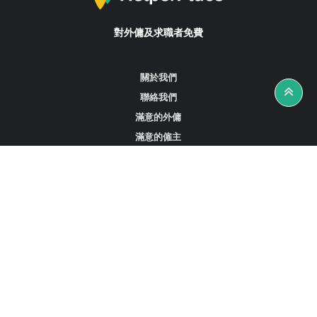
對外傭及求職者免費
關於我們
聯絡我們
滿意的外傭
滿意的僱主
攻略資訊
工作招聘
尋找外傭、女傭或司機
尋找外傭中介
尋找香港外傭
新加坡可用的家庭傭工
阿聯酋杜拜的全職女傭