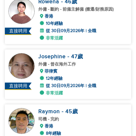
Rowena
- 46
歲
外傭
- 斷約 - 前僱主解僱 (搬遷/財務原因)
香港
10年經驗
從 30日09月2026年 | 全職
直接聘用
非常活躍
Josephine
- 47
歲
外傭
- 曾在海外工作
菲律賓
12年經驗
從 30日09月2026年 | 全職
直接聘用
非常活躍
Raymon
- 45
歲
司機
- 完約
香港
8年經驗