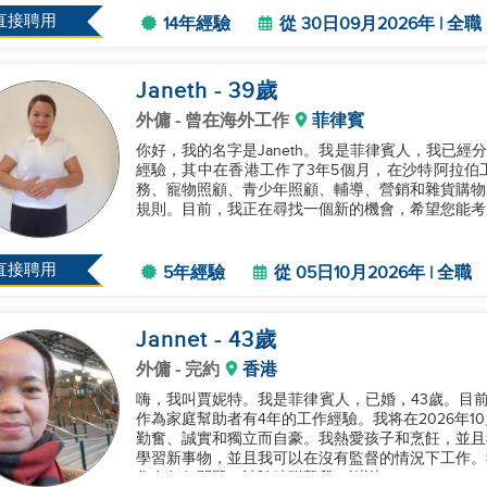
直接聘用
14年經驗
從 30日09月2026年 | 全職
Janeth
- 39
歲
外傭
- 曾在海外工作
菲律賓
你好，我的名字是Janeth。我是菲律賓人，我已經
經驗，其中在香港工作了3年5個月，在沙特阿拉伯工作了2年。 我的主要技能包
務、寵物照顧、青少年照顧、輔導、營銷和雜貨購物
規則。目前，我正在尋找一個新的機會，希望您能考慮
直接聘用
5年經驗
從 05日10月2026年 | 全職
Jannet
- 43
歲
外傭
- 完約
香港
嗨，我叫賈妮特。我是菲律賓人，已婚，43歲。目
作為家庭幫助者有4年的工作經驗。我将在2026年1
勤奮、誠實和獨立而自豪。我熱愛孩子和烹飪，並且
學習新事物，並且我可以在沒有監督的情況下工作。
您有任何問題，請隨時聯繫我。謝謝！...