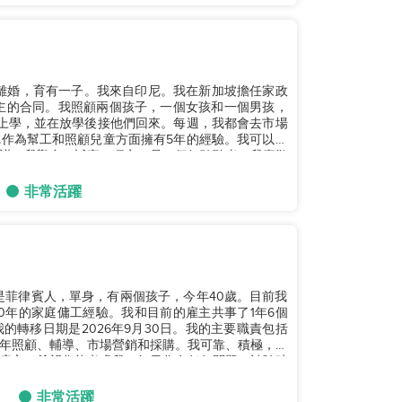
已離婚，育有一子。我來自印尼。我在新加坡擔任家政
雇主的合同。我照顧兩個孩子，一個女孩和一個男孩，
們上學，並在放學後接他們回來。每週，我都會去市場
作為幫工和照顧兒童方面擁有5年的經驗。我可以做
譜。我勤奮、誠實、獨立，是一個好聆聽者。我喜歡
非常活躍
是菲律賓人，單身，有兩個孩子，今年40歲。目前我
0年的家庭傭工經驗。我和目前的雇主共事了1年6個
轉移日期是2026年9月30日。我的主要職責包括
年照顧、輔導、市場營銷和採購。我可靠、積極，能
雇主，希望您能考慮我。如果您有任何問題，請隨時
非常活躍