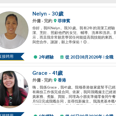
Nelyn
- 30
歲
外傭
- 完約
菲律賓
你好，我叫Nelyn。我30歲。我有2年的清潔工
潔、烹飪、照顧他們的女兒、輔導、洗車和洗衣。
示，而且我非常願意學習任何能提高我技能的東西。
與您合作。謝謝，願上帝保佑！😊...
直接聘用
2年經驗
從 20日08月2026年 | 全職
Grace
- 41
歲
外傭
- 完約
香港
嗨，我係Grace，我41歲。我喺香港做家庭幫手
有兩份工作係完成合同。依家，我同我嘅僱主已經差
責家務、煮飯、買餸，同埋為小朋友準備零食同午餐。
月5日完成我嘅合同，並尋找新僱主。我識煮基本嘅
係關於焗烤嘅知識。我亦有同我第一位僱主一齊照顧
可靠同耐心嘅。我好樂意喺你方便...
直接聘用