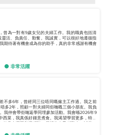
經驗，曾為一對有9歲女兒的夫婦工作。我的職責包括清
我靈活、負責任、勤奮。我誠實，可以很好地遵循指
我期待著有機會成為你的助手，真的非常感謝有機會
非常活躍
已經差不多6年，曾經同三位唔同嘅僱主工作過。我之前
唔多2年，照顧一對夫婦同佢哋嘅三個小朋友。我負
我仲會帶佢哋返學同埋參加活動。我會喺2026年9
中西菜，我真係好鍾意煮食。我渴望學習更多，特別
9個月大嘅嬰兒嘅經驗。我認為自己係勤奮、誠實、