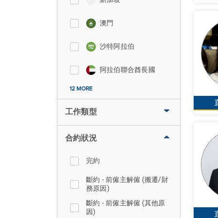
澳門
沙特阿拉伯
阿拉伯聯合酋長國
12 MORE
工作類型
合約狀況
完約
斷約 - 前僱主解僱 (搬遷/財
務原因)
斷約 - 前僱主解僱 (其他原
因)