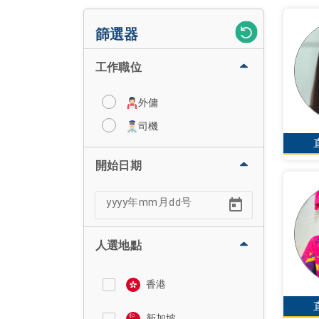
篩選器
工作職位
外傭
司機
開始日期
人選地點
香港
新加坡