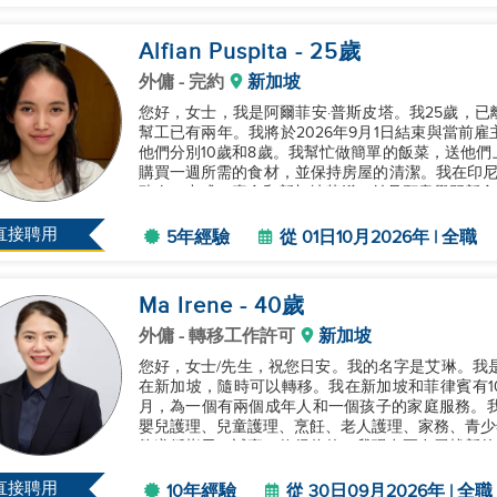
Alfian Puspita
- 25
歲
外傭
- 完約
新加坡
您好，女士，我是阿爾菲安·普斯皮塔。我25歲，
幫工已有兩年。我將於2026年9月1日結束與當前
他們分別10歲和8歲。我幫忙做簡單的飯菜，送他
購買一週所需的食材，並保持房屋的清潔。我在印尼
豬肉、中式、素食和新加坡菜餚，並且願意學習新食
寵物。我總是盡力支持家庭的日常需...
直接聘用
5年經驗
從 01日10月2026年 | 全職
Ma Irene
- 40
歲
外傭
- 轉移工作許可
新加坡
您好，女士/先生，祝您日安。我的名字是艾琳。我
在新加坡，隨時可以轉移。我在新加坡和菲律賓有1
月，為一個有兩個成年人和一個孩子的家庭服務。我的
嬰兒護理、兒童護理、烹飪、老人護理、家務、青少
夠遵循指示，誠實、值得信賴。我現在正在尋找新的
與我聯繫。謝謝。...
直接聘用
10年經驗
從 30日09月2026年 | 全職