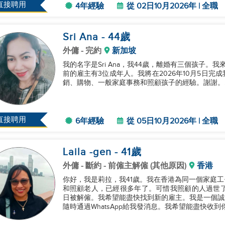
直接聘用
4年經驗
從 02日10月2026年 | 全職
Sri Ana
- 44
歲
外傭
- 完約
新加坡
我的名字是Sri Ana，我44歲，離婚有三個孩子
前的雇主有3位成年人。我將在2026年10月5日
銷、購物、一般家庭事務和照顧孩子的經驗。謝謝。..
直接聘用
6年經驗
從 05日10月2026年 | 全職
Laila -gen
- 41
歲
外傭
- 斷約 - 前僱主解僱 (其他原因)
香港
你好，我是莉拉，我41歲。我在香港為同一個家庭工
和照顧老人，已經很多年了。可惜我照顧的人過世了，
日被解僱。我希望能盡快找到新的雇主。我是一個誠
隨時通過WhatsApp給我發消息。我希望能盡快收到你