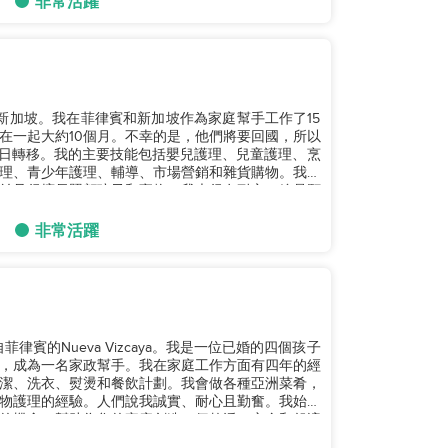
非常活躍
在新加坡。我在菲律賓和新加坡作為家庭幫手工作了15
在一起大約10個月。不幸的是，他們將要回國，所以
31日轉移。我的主要技能包括嬰兒護理、兒童護理、烹
理、青少年護理、輔導、市場營銷和雜貨購物。我認
並且很擅長照顧孩子和寵物。我也很有耐心，總是願
非常活躍
賓的Nueva Vizcaya。我是一位已婚的四個孩子
，成為一名家政幫手。我在家庭工作方面有四年的經
潔、洗衣、熨燙和餐飲計劃。我會做各種亞洲菜肴，
物護理的經驗。人們說我誠實、耐心且勤奮。我始終
的機會，幫助為您的家庭創造一個乾淨、安全和舒適