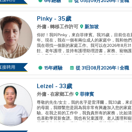
6年經驗
從 05日09月2026年 | 全職
Pinky
- 35
歲
外傭
- 轉移工作許可
新加坡
你好！我叫Pinky，來自菲律賓。我35歲，目前住
年。現在，我在一個有兩位成人的家庭中，我和他們
我在尋找一個新的家庭工作。我可以在2026年8月
飪、老年護理，並持有護理助理證書，家務、寵物護
為自己勤奮、誠實、獨立和忠誠。我非常喜歡烹飪，
意學習新事物。我在尋找新...
直接聘用
15年經驗
從 31日08月2026年 | 全職
Leizel
- 33
歲
外傭
- 在家鄉工作
菲律賓
尊敬的先生/女士，我的名字是雷澤爾，我33歲，來自菲律
的母親，我聯繫您是因為我非常有興趣加入您的家庭
驗。在我之前的工作中，我負責所有的家務，比如清
也喜歡學習新食譜。我也有兒童護理、老人護理和寵
尊重雇主的家庭，保持一切私密。我希望能有一個新
的空間。感謝您考慮我的申...