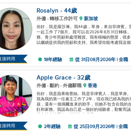
Rosalyn
- 44
歲
外傭
- 轉移工作許可
新加坡
你好，我是羅莎琳。我44歲，單身，來自菲律賓。
一起工作了7個月。我可以在2026年8月31日轉
務、青少年照顧和處理雜貨。我有積極的態度，很多
以繼續提供我的照顧和支持。我希望你能考慮我這個職
直接聘用
18年經驗
從 31日08月2026年 | 全職
Apple Grace
- 32
歲
外傭
- 斷約 - 外傭辭職
香港
你好，我是蘋果格蕾絲。我是菲律賓人，我是單身。
我為我的第一任雇主工作了2年，現在我已經為我的
孩，還有一個偶爾進來的助手，但她不包含在我的合
飪和家務。我認為自己是一個好的傾聽者，勤奮而誠
雇主就會被釋放。謝謝您考慮我！...
直接聘用
2年經驗
從 25日09月2026年 | 全職