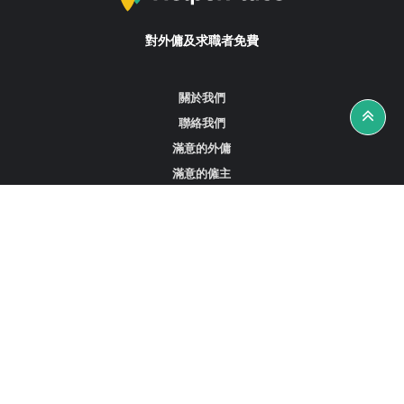
對外傭及求職者免費
關於我們
聯絡我們
滿意的外傭
滿意的僱主
攻略資訊
工作招聘
尋找外傭、女傭或司機
尋找外傭中介
尋找香港外傭
新加坡可用的家庭傭工
阿聯酋杜拜的全職女傭