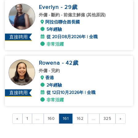
Everlyn
- 29
歲
外傭
- 斷約 - 前僱主解僱 (其他原因)
阿拉伯聯合酋長國
5年經驗
從 20日08月2026年 | 全職
直接聘用
非常活躍
Rowena
- 42
歲
外傭
- 完約
香港
2年經驗
從 12日10月2026年 | 全職
直接聘用
非常活躍
«
1
...
160
161
162
...
325
»