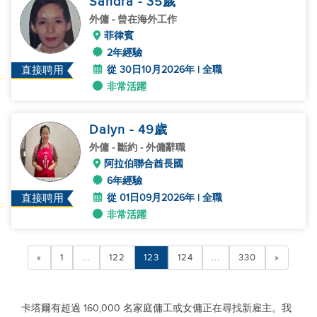
Sandra
- 35
歲
外傭
- 曾在海外工作
菲律賓
2年經驗
從 30日10月2026年 | 全職
直接聘用
非常活躍
Dalyn
- 49
歲
外傭
- 斷約 - 外傭辭職
阿拉伯聯合酋長國
6年經驗
從 01日09月2026年 | 全職
直接聘用
非常活躍
«
1
...
122
123
124
...
330
»
卡塔爾有超過 160,000 名家庭傭工或女傭正在尋找新雇主。我