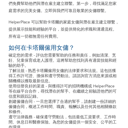
們免費幫助他們與潛在雇主建立聯繫。第一步，尋找滿足您家
庭需求的完美女傭。立即與我們可靠且敬業的女傭聯繫。
HelperPlace 可以幫助卡塔爾的家庭女傭與潛在雇主建立聯繫，
提供展示技能和經驗的平台，並提供簡化的求職和溝通流程。
所有這一切都無需任何費用。
如何在卡塔爾僱用女傭？
確定您的需求 - 評估您需要幫助的任務和責任，例如清潔、烹
飪、兒童保育或老人護理。這將幫助您找到具有適當技能和經
驗的助手。
了解法規 - 熟悉卡塔爾僱用女傭的法律要求和法規。這包括獲
得工作許可證、擔保和遵守勞動法。請諮詢官方消息來源或相
關機構以獲取最新信息。
使用信譽良好的渠道 - 與獲得許可的招聘機構或 HelperPlace
等在線平台合作，尋找潛在的幫手。在繼續之前驗證他們的可
信度和跟踪記錄。
創建僱傭合同 - 一旦您選擇了合適的幫手，請創建一份詳細的
僱傭合同，概述工作時間、職責、報酬以及任何其他相關條款
和條件。
遵守法律義務 - 確保遵守勞動法，包括最低工資要求、工作時
間、休息日和醫療保險。為您的女傭提供一個安全、公平的工
作環境。