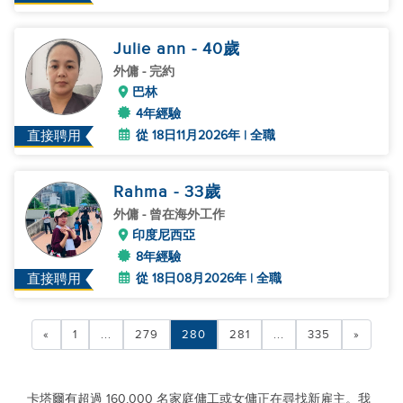
Julie ann
- 40
歲
外傭
- 完約
巴林
4年經驗
從 18日11月2026年 | 全職
直接聘用
Rahma
- 33
歲
外傭
- 曾在海外工作
印度尼西亞
8年經驗
從 18日08月2026年 | 全職
直接聘用
«
1
...
279
280
281
...
335
»
卡塔爾有超過 160,000 名家庭傭工或女傭正在尋找新雇主。我