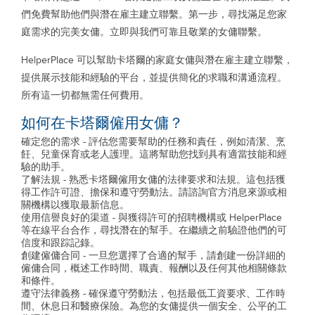
們免費幫助他們與潛在雇主建立聯繫。第一步，尋找滿足您家
庭需求的完美女傭。立即與我們可靠且敬業的女傭聯繫。
HelperPlace 可以幫助卡塔爾的家庭女傭與潛在雇主建立聯繫，
提供展示技能和經驗的平台，並提供簡化的求職和溝通流程。
所有這一切都無需任何費用。
如何在卡塔爾僱用女傭？
確定您的需求 - 評估您需要幫助的任務和責任，例如清潔、烹
飪、兒童保育或老人護理。這將幫助您找到具有適當技能和經
驗的助手。
了解法規 - 熟悉卡塔爾僱用女傭的法律要求和法規。這包括獲
得工作許可證、擔保和遵守勞動法。請諮詢官方消息來源或相
關機構以獲取最新信息。
使用信譽良好的渠道 - 與獲得許可的招聘機構或 HelperPlace
等在線平台合作，尋找潛在的幫手。在繼續之前驗證他們的可
信度和跟踪記錄。
創建僱傭合同 - 一旦您選擇了合適的幫手，請創建一份詳細的
僱傭合同，概述工作時間、職責、報酬以及任何其他相關條款
和條件。
遵守法律義務 - 確保遵守勞動法，包括最低工資要求、工作時
間、休息日和醫療保險。為您的女傭提供一個安全、公平的工