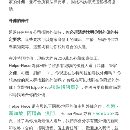
家的外傭，並符合所有法律要求，
因此不妨尋找這些機構協
助。
外傭的條件
通過任何中介公司招聘外傭時，你
必須清楚說明你對外傭的特
定要求
。這些要求可以是家庭傭工的國籍、年齡、宗教信仰或
專業知識等。這些均有助你找到適合的人選。
在沙特阿拉伯，現時大約有200萬名外藉家庭傭工。
HelperPlace
為你列出了許多有經驗的優質人選（菲傭、管家、
女傭、司機、廚師……）。你現正在沙特阿拉伯尋找外傭嗎？
你
想為你的家人尋找新的外傭嗎？
你現在可以找到在你附近的外
張貼招聘廣告
傭！立即在
HelperPlace
，你將有更多機會篩選
和尋找適合你的外傭。
香港
HelperPlace
還有與以下國家/地區的僱主和外傭合作：
-
新加坡
阿聯酋
澳門
Facebook
-
-
。
HelperPlace
亦有
專
頁，除了為你推薦最佳人選外，我們亦會分享有關外傭的新聞
和攻略（合約、招聘流程、僱主責任等）。歡迎加入我們，並