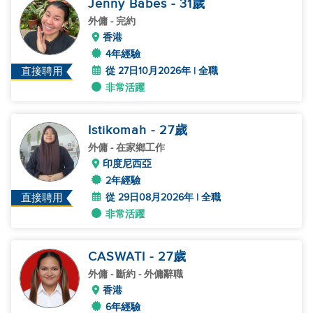
Jenny Babes
- 31
歲
外傭
- 完約
香港
4年經驗
從 27日10月2026年 | 全職
直接聘用
非常活躍
Istikomah
- 27
歲
外傭
- 在家鄉工作
印度尼西亞
2年經驗
從 29日08月2026年 | 全職
直接聘用
非常活躍
CASWATI
- 27
歲
外傭
- 斷約 - 外傭辭職
香港
6年經驗