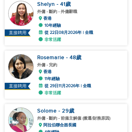
Shelyn
- 41
歲
外傭
- 斷約 - 外傭辭職
香港
10年經驗
從 22日08月2026年 | 全職
直接聘用
非常活躍
Rosemarie
- 48
歲
外傭
- 完約
香港
11年經驗
從 29日11月2026年 | 全職
直接聘用
非常活躍
Solome
- 29
歲
外傭
- 斷約 - 前僱主解僱 (搬遷/財務原因)
阿拉伯聯合酋長國