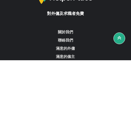
對外傭及求職者免費
關於我們
聯絡我們
滿意的外傭
滿意的僱主
攻略資訊
工作招聘
尋找外傭、女傭或司機
尋找外傭中介
尋找香港外傭
新加坡可用的家庭傭工
阿聯酋杜拜的全職女傭