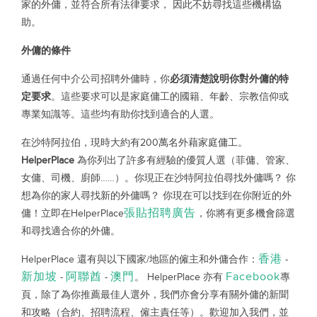
家的外傭，並符合所有法律要求，
因此不妨尋找這些機構協
助。
外傭的條件
通過任何中介公司招聘外傭時，你
必須清楚說明你對外傭的特
定要求
。這些要求可以是家庭傭工的國籍、年齡、宗教信仰或
專業知識等。這些均有助你找到適合的人選。
在沙特阿拉伯，現時大約有200萬名外藉家庭傭工。
HelperPlace
為你列出了許多有經驗的優質人選（菲傭、管家、
女傭、司機、廚師……）。你現正在沙特阿拉伯尋找外傭嗎？
你
想為你的家人尋找新的外傭嗎？
你現在可以找到在你附近的外
張貼招聘廣告
傭！立即在
HelperPlace
，你將有更多機會篩選
和尋找適合你的外傭。
香港
HelperPlace
還有與以下國家/地區的僱主和外傭合作：
-
新加坡
阿聯酋
澳門
Facebook
-
-
。
HelperPlace
亦有
專
頁，除了為你推薦最佳人選外，我們亦會分享有關外傭的新聞
和攻略（合約、招聘流程、僱主責任等）。歡迎加入我們，並