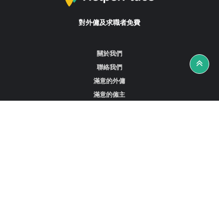
對外傭及求職者免費
關於我們
聯絡我們
滿意的外傭
滿意的僱主
攻略資訊
工作招聘
尋找外傭、女傭或司機
尋找外傭中介
尋找香港外傭
新加坡可用的家庭傭工
阿聯酋杜拜的全職女傭