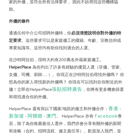
家的外傭，並符合所有法律要求，
因此不妨尋找這些機構協
助。
外傭的條件
通過任何中介公司招聘外傭時，你
必須清楚說明你對外傭的特
定要求
。這些要求可以是家庭傭工的國籍、年齡、宗教信仰或
專業知識等。這些均有助你找到適合的人選。
在沙特阿拉伯，現時大約有200萬名外藉家庭傭工。
HelperPlace
為你列出了許多有經驗的優質人選（菲傭、管家、
女傭、司機、廚師……）。你現正在沙特阿拉伯尋找外傭嗎？
你
想為你的家人尋找新的外傭嗎？
你現在可以找到在你附近的外
張貼招聘廣告
傭！立即在
HelperPlace
，你將有更多機會篩選
和尋找適合你的外傭。
香港
HelperPlace
還有與以下國家/地區的僱主和外傭合作：
-
新加坡
阿聯酋
澳門
Facebook
-
-
。
HelperPlace
亦有
專
頁，除了為你推薦最佳人選外，我們亦會分享有關外傭的新聞
和攻略（合約、招聘流程、僱主責任等）。歡迎加入我們，並