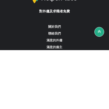
對外傭及求職者免費
關於我們
聯絡我們
滿意的外傭
滿意的僱主
攻略資訊
工作招聘
尋找外傭、女傭或司機
尋找外傭中介
尋找香港外傭
新加坡可用的家庭傭工
阿聯酋杜拜的全職女傭