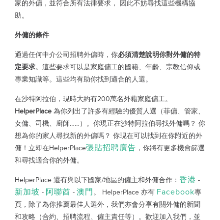
家的外傭，並符合所有法律要求，
因此不妨尋找這些機構協
助。
外傭的條件
通過任何中介公司招聘外傭時，你
必須清楚說明你對外傭的特
定要求
。這些要求可以是家庭傭工的國籍、年齡、宗教信仰或
專業知識等。這些均有助你找到適合的人選。
在沙特阿拉伯，現時大約有200萬名外藉家庭傭工。
HelperPlace
為你列出了許多有經驗的優質人選（菲傭、管家、
女傭、司機、廚師……）。你現正在沙特阿拉伯尋找外傭嗎？
你
想為你的家人尋找新的外傭嗎？
你現在可以找到在你附近的外
張貼招聘廣告
傭！立即在
HelperPlace
，你將有更多機會篩選
和尋找適合你的外傭。
香港
HelperPlace
還有與以下國家/地區的僱主和外傭合作：
-
新加坡
阿聯酋
澳門
Facebook
-
-
。
HelperPlace
亦有
專
頁，除了為你推薦最佳人選外，我們亦會分享有關外傭的新聞
和攻略（合約、招聘流程、僱主責任等）。歡迎加入我們，並