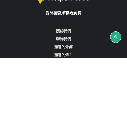
對外傭及求職者免費
關於我們
聯絡我們
滿意的外傭
滿意的僱主
攻略資訊
工作招聘
尋找外傭、女傭或司機
尋找外傭中介
尋找香港外傭
新加坡可用的家庭傭工
阿聯酋杜拜的全職女傭