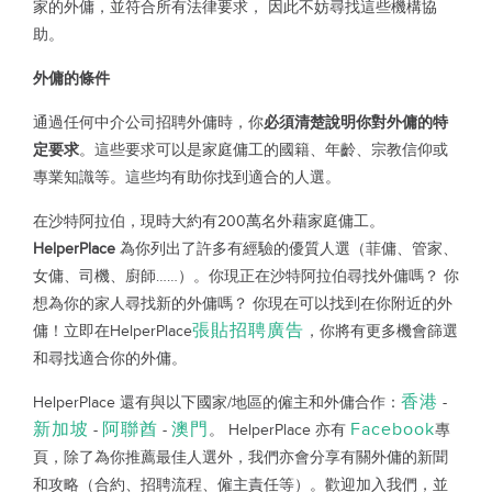
家的外傭，並符合所有法律要求，
因此不妨尋找這些機構協
助。
外傭的條件
通過任何中介公司招聘外傭時，你
必須清楚說明你對外傭的特
定要求
。這些要求可以是家庭傭工的國籍、年齡、宗教信仰或
專業知識等。這些均有助你找到適合的人選。
在沙特阿拉伯，現時大約有200萬名外藉家庭傭工。
HelperPlace
為你列出了許多有經驗的優質人選（菲傭、管家、
女傭、司機、廚師……）。你現正在沙特阿拉伯尋找外傭嗎？
你
想為你的家人尋找新的外傭嗎？
你現在可以找到在你附近的外
張貼招聘廣告
傭！立即在
HelperPlace
，你將有更多機會篩選
和尋找適合你的外傭。
香港
HelperPlace
還有與以下國家/地區的僱主和外傭合作：
-
新加坡
阿聯酋
澳門
Facebook
-
-
。
HelperPlace
亦有
專
頁，除了為你推薦最佳人選外，我們亦會分享有關外傭的新聞
和攻略（合約、招聘流程、僱主責任等）。歡迎加入我們，並