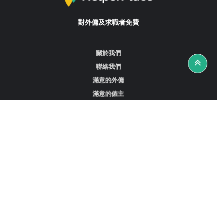
對外傭及求職者免費
關於我們
聯絡我們
滿意的外傭
滿意的僱主
攻略資訊
工作招聘
尋找外傭、女傭或司機
尋找外傭中介
尋找香港外傭
新加坡可用的家庭傭工
阿聯酋杜拜的全職女傭