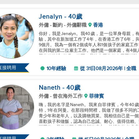
Jenalyn
- 40
歲
外傭
- 斷約 - 外傭辭職
香港
你好，我是Jenalyn。我40歲，是一位單身母親
驗，其中在新加坡工作了4年，在香港工作了6年，
9個月。我為一個有2個成年人和1個孩子的家庭工作，負責家務
在與我的第二位雇主工作。他們是一個家庭，有4個人
工作了將近7個月。然而，我決定因為個人原因解除合
希望...
直接聘用
10年經驗
從 31日08月2026年 | 全職
Naneth
- 40
歲
外傭
- 曾在海外工作
菲律賓
嗨，我的名字是Naneth。我來自菲律賓，今年4
特，1年在阿曼。在那段時間裡，我做了很多不同的
青少年和老年人，以及購物買菜。我相信自己是一個
喜歡孩子和做飯，認為自己忠誠、耐心、值得信賴、
下工作。我目前正在尋找新的雇主，希望您能考慮雇用
直接聘用