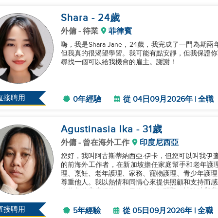
Shara
- 24
歲
外傭
- 待業
菲律賓
嗨，我是Shara Jane，24歲，我完成了一門
但我真的很渴望學習。我可能有點安靜，但我保證你
尋找一個可以給我機會的雇主。謝謝！...
直接聘用
0年經驗
從 04日09月2026年 | 全職
Agustinasia Ika
- 31
歲
外傭
- 曾在海外工作
印度尼西亞
您好，我叫阿古斯蒂納西亞·伊卡，但您可以叫我伊查
的前海外工作者，在新加坡擔任家庭幫手和老年護
理、烹飪、老年護理、家務、寵物護理、青少年護理
尊重他人。我以熱情和同情心來提供照顧和支持而感
會為您的家庭服務。如果您有任何問題，請隨時與我聯
直接聘用
5年經驗
從 05日09月2026年 | 全職