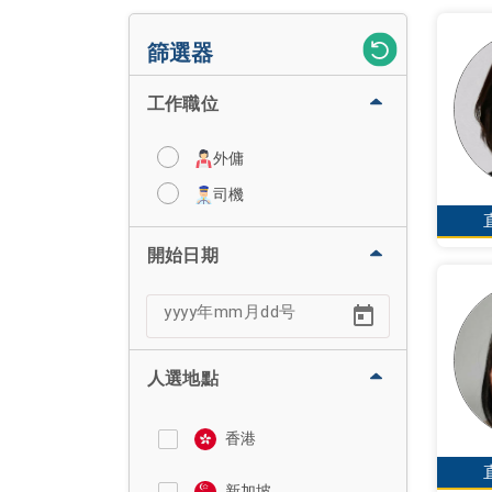
篩選器
工作職位
外傭
司機
開始日期
人選地點
香港
新加坡