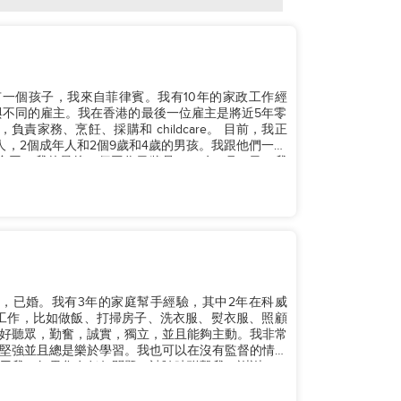
，有一個孩子，我來自菲律賓。我有10年的家政工作經
與不同的雇主。我在香港的最後一位雇主是將近5年零
、烹飪、採購和 childcare。 目前，我正
，2個成年人和2個9歲和4歲的男孩。我跟他們一起
同。我的最後一個工作日將是2026年8月31日。我
0歲，已婚。我有3年的家庭幫手經驗，其中2年在科威
工作，比如做飯、打掃房子、洗衣服、熨衣服、照顧
好聽眾，勤奮，誠實，獨立，並且能夠主動。我非常
堅強並且總是樂於學習。我也可以在沒有監督的情況
我。如果您有任何問題，請隨時聯繫我。謝謝！...