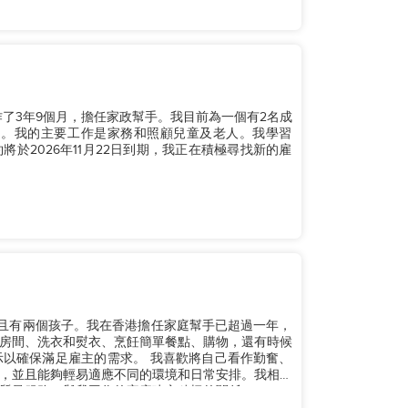
作了3年9個月，擔任家政幫手。我目前為一個有2名成
鳥。我的主要工作是家務和照顧兒童及老人。我學習
於2026年11月22日到期，我正在積極尋找新的雇
歲，已婚，並且有兩個孩子。我在香港擔任家庭幫手已超過一年，
房間、洗衣和熨衣、烹飪簡單餐點、購物，還有時候
的需求。 我喜歡將自己看作勤奮、
，並且能夠輕易適應不同的環境和日常安排。我相信
量服務，與我工作的家庭建立積極的關係。...