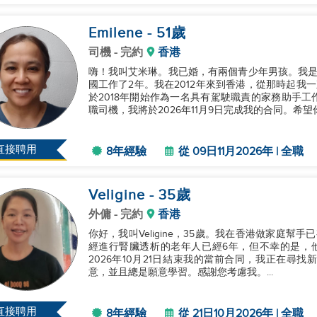
Emilene
- 51
歲
司機
- 完約
香港
嗨！我叫艾米琳。我已婚，有兩個青少年男孩。我是
國工作了2年。我在2012年來到香港，從那時起我一
於2018年開始作為一名具有駕駛職責的家務助手
職司機，我將於2026年11月9日完成我的合同。希望
直接聘用
8年經驗
從 09日11月2026年 | 全職
Veligine
- 35
歲
外傭
- 完約
香港
你好，我叫Veligine，35歲。我在香港做家庭
經進行腎臟透析的老年人已經6年，但不幸的是，
2026年10月21日結束我的當前合同，我正在尋
意，並且總是願意學習。感謝您考慮我。...
直接聘用
8年經驗
從 21日10月2026年 | 全職