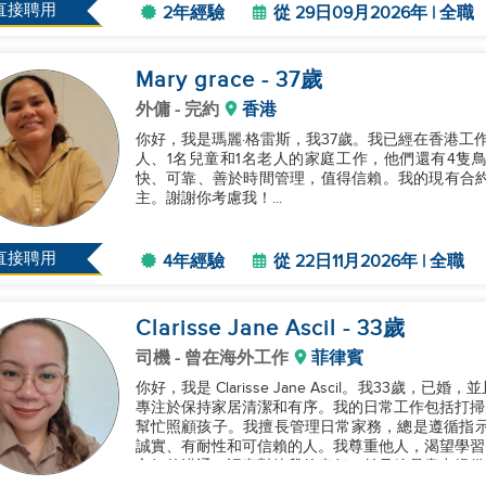
直接聘用
2年經驗
從 29日09月2026年 | 全職
Mary grace
- 37
歲
外傭
- 完約
香港
你好，我是瑪麗·格雷斯，我37歲。我已經在香港工
人、1名兒童和1名老人的家庭工作，他們還有4隻
快、可靠、善於時間管理，值得信賴。我的現有合約將
主。謝謝你考慮我！...
直接聘用
4年經驗
從 22日11月2026年 | 全職
Clarisse Jane Ascil
- 33
歲
司機
- 曾在海外工作
菲律賓
你好，我是 Clarisse Jane Ascil。我33
專注於保持家居清潔和有序。我的日常工作包括打掃
幫忙照顧孩子。我擅長管理日常家務，總是遵循指示以確保滿足雇主
誠實、有耐性和可信賴的人。我尊重他人，渴望學習
良好的溝通，認真對待我的責任，並且總是盡力提供質