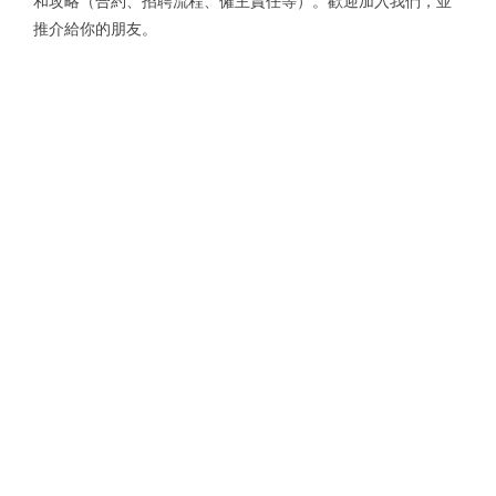
和攻略（合約、招聘流程、僱主責任等）。歡迎加入我們，並
推介給你的朋友。