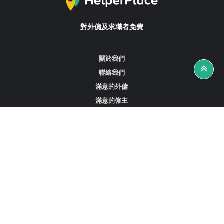
對外傭及求職者免費
關於我們
聯絡我們
滿意的外傭
滿意的僱主
攻略資訊
工作招聘
尋找外傭、女傭或司機
尋找外傭中介
尋找香港外傭
新加坡可用的家庭傭工
阿聯酋杜拜的全職女傭