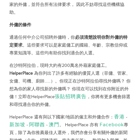
家的外傭，並符合所有法律要求，
因此不妨尋找這些機構協
助。
外傭的條件
通過任何中介公司招聘外傭時，你
必須清楚說明你對外傭的特
定要求
。這些要求可以是家庭傭工的國籍、年齡、宗教信仰或
專業知識等。這些均有助你找到適合的人選。
在沙特阿拉伯，現時大約有200萬名外藉家庭傭工。
HelperPlace
為你列出了許多有經驗的優質人選（菲傭、管家、
女傭、司機、廚師……）。你現正在沙特阿拉伯尋找外傭嗎？
你
想為你的家人尋找新的外傭嗎？
你現在可以找到在你附近的外
張貼招聘廣告
傭！立即在
HelperPlace
，你將有更多機會篩選
和尋找適合你的外傭。
香港
HelperPlace
還有與以下國家/地區的僱主和外傭合作：
-
新加坡
阿聯酋
澳門
Facebook
-
-
。
HelperPlace
亦有
專
頁，除了為你推薦最佳人選外，我們亦會分享有關外傭的新聞