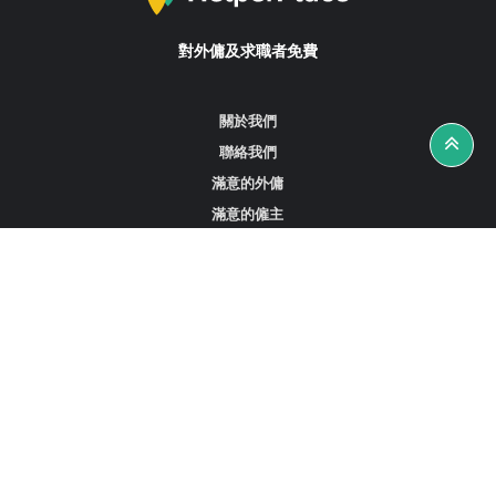
對外傭及求職者免費
關於我們
聯絡我們
滿意的外傭
滿意的僱主
攻略資訊
工作招聘
尋找外傭、女傭或司機
尋找外傭中介
尋找香港外傭
新加坡可用的家庭傭工
阿聯酋杜拜的全職女傭