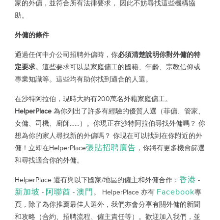
家的外傭，並符合所有法律要求，
因此不妨尋找這些機構協
助。
外傭的條件
通過任何中介公司招聘外傭時，你
必須清楚說明你對外傭的特
定要求
。這些要求可以是家庭傭工的國籍、年齡、宗教信仰或
專業知識等。這些均有助你找到適合的人選。
在沙特阿拉伯，現時大約有200萬名外藉家庭傭工。
HelperPlace
為你列出了許多有經驗的優質人選（菲傭、管家、
女傭、司機、廚師……）。你現正在沙特阿拉伯尋找外傭嗎？
你
想為你的家人尋找新的外傭嗎？
你現在可以找到在你附近的外
張貼招聘廣告
傭！立即在
HelperPlace
，你將有更多機會篩選
和尋找適合你的外傭。
香港
HelperPlace
還有與以下國家/地區的僱主和外傭合作：
-
新加坡
阿聯酋
澳門
Facebook
-
-
。
HelperPlace
亦有
專
頁，除了為你推薦最佳人選外，我們亦會分享有關外傭的新聞
和攻略（合約、招聘流程、僱主責任等）。歡迎加入我們，並