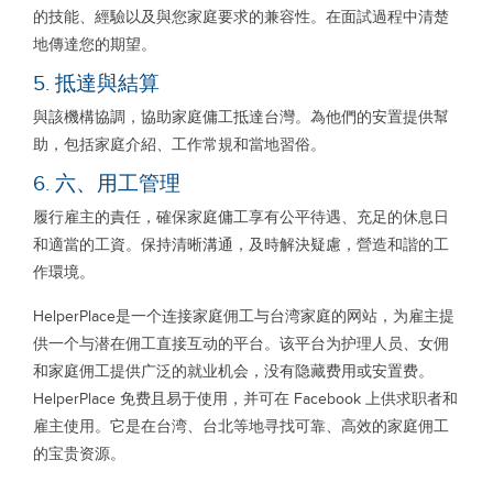
的技能、經驗以及與您家庭要求的兼容性。在面試過程中清楚
地傳達您的期望。
5. 抵達與結算
與該機構協調，協助家庭傭工抵達台灣。為他們的安置提供幫
助，包括家庭介紹、工作常規和當地習俗。
6. 六、用工管理
履行雇主的責任，確保家庭傭工享有公平待遇、充足的休息日
和適當的工資。保持清晰溝通，及時解決疑慮，營造和諧的工
作環境。
HelperPlace是一个连接家庭佣工与台湾家庭的网站，为雇主提
供一个与潜在佣工直接互动的平台。该平台为护理人员、女佣
和家庭佣工提供广泛的就业机会，没有隐藏费用或安置费。
HelperPlace 免费且易于使用，并可在 Facebook 上供求职者和
雇主使用。它是在台湾、台北等地寻找可靠、高效的家庭佣工
的宝贵资源。