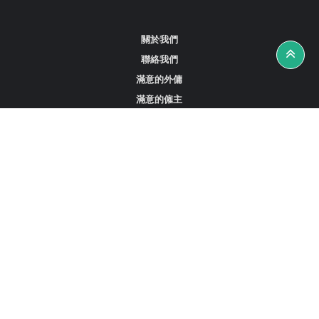
關於我們
聯絡我們
滿意的外傭
滿意的僱主
攻略資訊
工作招聘
尋找外傭、女傭或司機
尋找外傭中介
尋找香港外傭
新加坡可用的家庭傭工
阿聯酋杜拜的全職女傭
在沙特阿拉伯招聘家庭傭工