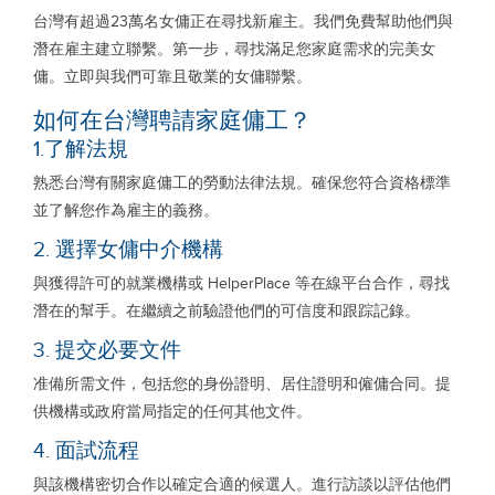
台灣有超過23萬名女傭正在尋找新雇主。我們免費幫助他們與
潛在雇主建立聯繫。第一步，尋找滿足您家庭需求的完美女
傭。立即與我們可靠且敬業的女傭聯繫。
如何在台灣聘請家庭傭工？
1.了解法規
熟悉台灣有關家庭傭工的勞動法律法規。確保您符合資格標準
並了解您作為雇主的義務。
2. 選擇女傭中介機構
與獲得許可的就業機構或 HelperPlace 等在線平台合作，尋找
潛在的幫手。在繼續之前驗證他們的可信度和跟踪記錄。
3. 提交必要文件
准備所需文件，包括您的身份證明、居住證明和僱傭合同。提
供機構或政府當局指定的任何其他文件。
4. 面試流程
與該機構密切合作以確定合適的候選人。進行訪談以評估他們