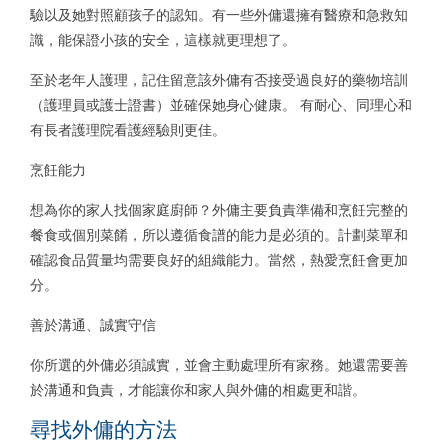
驗以及她對照顧孩子的認知。有一些外傭還擁有醫療和急救知
識，能保證小孩的安全，這樣就更理想了。
至於老年人護理，記住留意該外傭有否接受過良好的藥物培訓
（護理員或護士證書）並確保她身心健康。 有耐心、同理心和
有長者護理院看護經驗則更佳。
烹飪能力
想為你的家人找個家庭廚師？外傭主要負責準備和烹飪完整的
餐食或個別菜餚，所以遵循食譜的能力是必須的。計劃菜單和
確認食品質量均需要良好的組織能力。當然，熱愛烹飪會更加
分。
善於溝通、誠實守信
你所選的外傭必須誠實，並會主動處理所有家務。她還需要善
於溝通和負責，才能讓你和家人與外傭的相處更和諧。
尋找外傭的方法