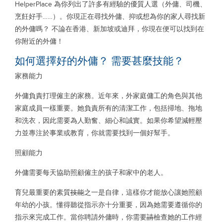
HelperPlace 為你列出了許多有經驗的優質人選（外傭、司機、
烹飪好手……）。你現正在尋找外傭、抑或想為你的家人尋找新
的外傭嗎？ 不論在香港、新加坡或迪拜，你現在便可以找到在
你附近的外傭！
如何選擇好的外傭？ 需要甚麼技能？
家務能力
外傭負責打理僱主的家務。近年來，外家庭傭工的角色與其他
家庭成員一樣重要。她負責所有的清潔工作，包括掃地、拖地
和洗衣，因此需要為人勤奮、細心和誠實。如果你希望減輕壓
力並專注於事業或教育，你就需要找到一個好幫手。
照顧能力
外傭需要每天協助照顧僱主的孩子和家中的老人。
育兒最重要的素質
技能
之一是自律，這樣你才能放心讓她照顧
年幼的小孩。懂得聽從指示亦十分重要，因為她需要遵循你的
指示來完成工作。當你聘請外傭時，你需要
請
檢查她的工作經