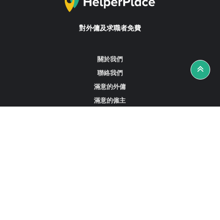
對外傭及求職者免費
關於我們
聯絡我們
滿意的外傭
滿意的僱主
攻略資訊
工作招聘
尋找外傭、女傭或司機
尋找外傭中介
尋找香港外傭
新加坡可用的家庭傭工