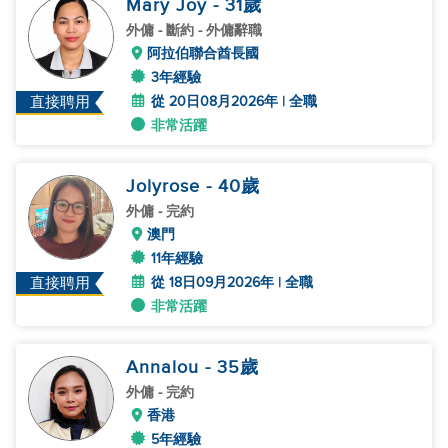
Mary Joy
- 31
歲
外傭
- 斷約 - 外傭辭職
阿拉伯聯合酋長國
3年經驗
從 20日08月2026年 | 全職
直接聘用
非常活躍
Jolyrose
- 40
歲
外傭
- 完約
澳門
11年經驗
從 18日09月2026年 | 全職
直接聘用
非常活躍
Annalou
- 35
歲
外傭
- 完約
香港
5年經驗