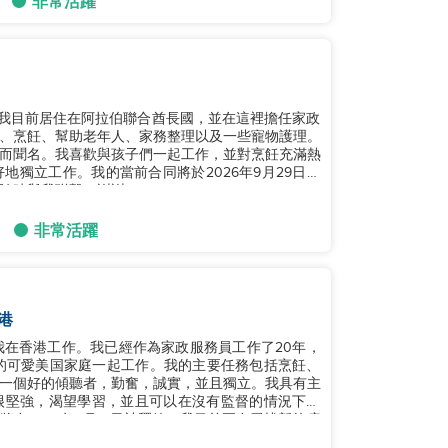
非常活躍
。我目前居住在阿拉伯聯合酋長國，並在這裡擔任家政
、烹飪、幫助老年人、家務整理以及一些寵物護理。
而聞名。我喜歡與孩子們一起工作，並對烹飪充滿熱
獨立工作。我的當前合同將於2026年9月29日到
時與我聯繫。謝謝！...
非常活躍
港
我在香港工作。我已經作為家政服務員工作了20年，
的可愛美国家庭一起工作。我的主要任務包括烹飪、
一個好的傾聽者，勤奮，誠實，並且獨立。我具有主
很堅強，渴望學習，並且可以在沒有監督的情況下工
在2026年8月15日被釋放。我目前正在尋找新的雇