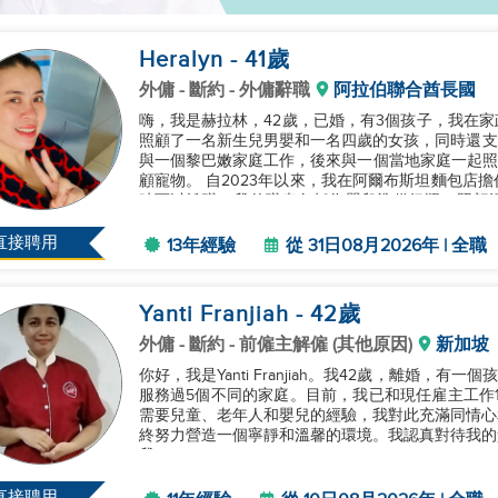
Heralyn
- 41
歲
外傭
- 斷約 - 外傭辭職
阿拉伯聯合酋長國
嗨，我是赫拉林，42歲，已婚，有3個孩子，我在家
照顧了一名新生兒男嬰和一名四歲的女孩，同時還支持家
與一個黎巴嫩家庭工作，後來與一個當地家庭一起照顧
顧寵物。 自2023年以來，我在阿爾布斯坦麵包店
時可以離職。我的職責包括為嬰兒準備奶瓶，照顧
部，組織家庭物品，並...
直接聘用
13年經驗
從 31日08月2026年 | 全職
Yanti Franjiah
- 42
歲
外傭
- 斷約 - 前僱主解僱 (其他原因)
新加坡
你好，我是Yanti Franjiah。我42歲，離婚，
服務過5個不同的家庭。目前，我已和現任雇主工作17
需要兒童、老年人和嬰兒的經驗，我對此充滿同情心
終努力營造一個寧靜和溫馨的環境。我認真對待我的
我。...
直接聘用