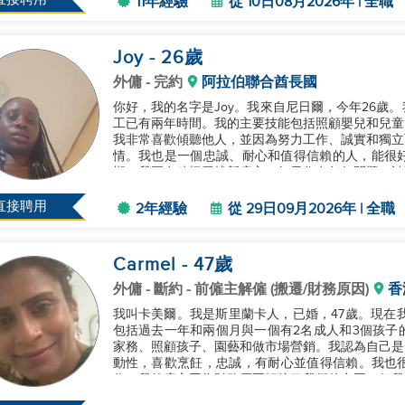
11年經驗
從 10日08月2026年 | 全職
Joy
- 26
歲
外傭
- 完約
阿拉伯聯合酋長國
你好，我的名字是Joy。我來自尼日爾，今年26歲
工已有兩年時間。我的主要技能包括照顧嬰兒和兒童
我非常喜歡傾聽他人，並因為努力工作、誠實和獨立
情。我也是一個忠誠、耐心和值得信賴的人，能很好地
期，我正在積極尋找新雇主。如果您有任何問題，請隨
直接聘用
2年經驗
從 29日09月2026年 | 全職
Carmel
- 47
歲
外傭
- 斷約 - 前僱主解僱 (搬遷/財務原因)
香
我叫卡美爾。我是斯里蘭卡人，已婚，47歲。現在
包括過去一年和兩個月與一個有2名成人和3個孩子
家務、照顧孩子、園藝和做市場營銷。我認為自己是
動性，喜歡烹飪，忠誠，有耐心並值得信賴。我也
作。我的雇主因為財務原因解僱了我們的合同，但我將
主，非常希望能有機會與您合作。如果...