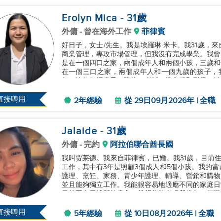
Erolyn Mica
- 31
歲
外傭
- 曾在海外工作
菲律賓
好日子，女士/先生。我是埃羅琳·米卡。我31歲，
商業管理，專攻市場管理，但我沒有完成學業。我曾
是在一個四口之家，兩個成年人和兩個小孩，三歲和
在一個三口之家，兩個成年人和一個九歲的孩子，
任，比如打掃房子、購物、煮飯、洗衣服和熨燙，以
學，幫助他們做功課，和他們玩耍，讓他...
直接聘用
2年經驗
從 29日09月2026年 | 全職
Jalaide
- 31
歲
外傭
- 完約
阿拉伯聯合酋長國
我叫贾莱德。我來自菲律賓，已婚。我31歲，目前
工作，其中有3年是照顧3個成人和5個小孩。我的當前
護理、烹飪、家務、青少年護理、輔導、營銷和購物
並且能夠獨立工作。我能很容易地適應不同的家庭日
目前正在尋找新的雇主，希望你能考慮我擔任一個職位
直接聘用
5年經驗
從 10日08月2026年 | 全職