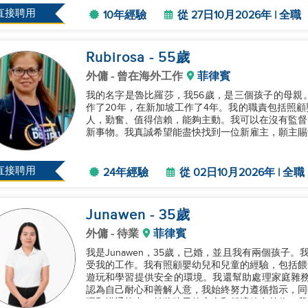
直接聘用
10年經驗
從 27日10月2026年 | 全職
Rubirosa
- 55
歲
外傭
- 曾在海外工作
菲律賓
我的名字是魯比羅莎，我56歲，是三個孩子的母親
作了20年，在新加坡工作了4年。我的職責包括照
人，勤奮、值得信賴，能夠主動。我可以在沒有監督
新事物。我真誠希望能盡快找到一位新雇主，願主賜予
直接聘用
24年經驗
從 02日10月2026年 | 全職
Junawen
- 35
歲
外傭
- 待業
菲律賓
我是Junawen，35歲，已婚，並且我有兩個孩子
受我的工作。我有照顧嬰幼兒和兒童的經驗，包括餵
遊玩和學習提供安全的環境。我還幫助處理家庭雜務
認為自己耐心和善解人意，我始終努力遵循指示，同
理和溝通能力，並將孩子的安全和舒適放在首位。我