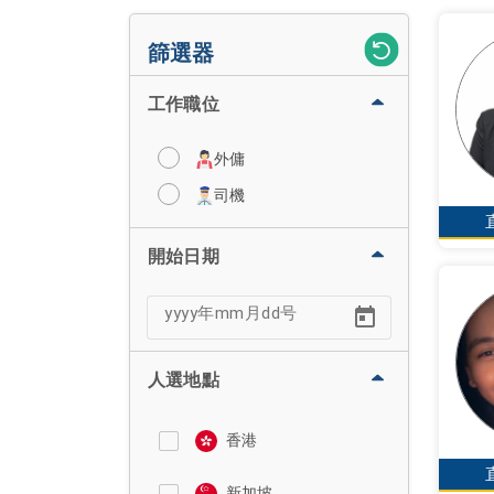
篩選器
工作職位
外傭
司機
開始日期
人選地點
香港
新加坡