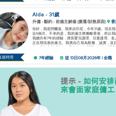
Alda
- 31
歲
外傭
- 斷約 - 前僱主解僱 (搬遷/財務原因)
香
你好，我是阿爾達。我來自印尼，今年31歲。現在
近6個月。不幸的是，我的雇主將搬離香港，所以我的
我總共有7年的經驗，擅長嬰兒護理、兒童護理、老
正在尋找新的雇主。我將自己視為勤奮、誠實，並
位，我將非常感激。如果您有任何問題，請隨時問我。謝
直接聘用
7年經驗
從 13日08月2026年 | 全職