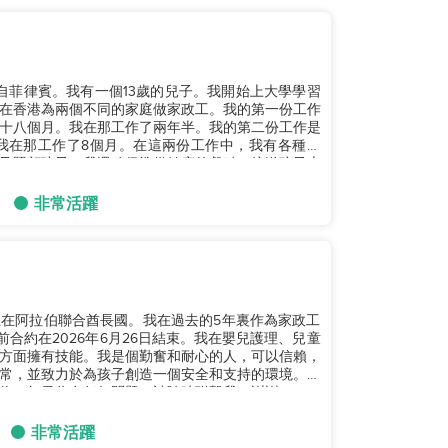
來自菲律賓。我有一個13歲的兒子。我開始上大學學習
在香港為兩個不同的家庭做家政工。我的第一份工作
十八個月。我在那工作了兩年半。我的第二份工作是
我在那工作了8個月。在這兩份工作中，我有各種責
及照顧孩子。我還確保準備健康的餐點，接送孩子上
非常活躍
住在阿拉伯聯合酋長國。我在過去的5年裏作為家政工
合約在2026年6月26日結束。我在嬰兒護理、兒童
方面擁有技能。我是個勤奮和耐心的人，可以信賴，
常，並致力於為孩子創造一個安全和支持的環境。我
。如果你有任何問題，請隨時聯繫我。謝謝！...
非常活躍