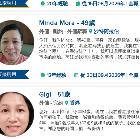
直接聘用
20年經驗
從 15日08月2026年 | 全職
Minda Mora
- 49
歲
外傭
- 斷約 - 外傭辭職
沙特阿拉伯
你好，我叫Minda。我49歲，單身，來自菲律賓
大約六個月的時間。我正在尋找新的雇主。我將在20
坡待了兩年，在香港待了十年。我可以處理家庭瑣事
市場的經驗。烹飪是我特別喜歡的事情，我尤其擅長
我認為自己是一個獨立、誠實和勤奮的人，希望有機會
直接聘用
12年經驗
從 30日09月2026年 | 全職
Gigi
- 51
歲
外傭
- 完約
香港
您好！我叫Gigi，今年51歲。現在，我在香港擔
何照顧孩子。我勤奮、誠實和值得信賴。我喜歡與兒
4年，照顧2名成年人和2名9歲和11歲的孩子。我的合
主。謝謝您的時間，願上帝保佑！...