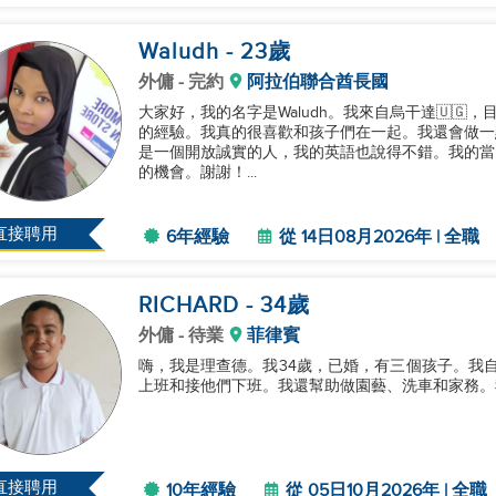
Waludh
- 23
歲
外傭
- 完約
阿拉伯聯合酋長國
大家好，我的名字是Waludh。我來自烏干達🇺🇬
的經驗。我真的很喜歡和孩子們在一起。我還會做一
是一個開放誠實的人，我的英語也說得不錯。我的當前
的機會。謝謝！...
直接聘用
6年經驗
從 14日08月2026年 | 全職
RICHARD
- 34
歲
外傭
- 待業
菲律賓
嗨，我是理查德。我34歲，已婚，有三個孩子。我自2
上班和接他們下班。我還幫助做園藝、洗車和家務。我
直接聘用
10年經驗
從 05日10月2026年 | 全職