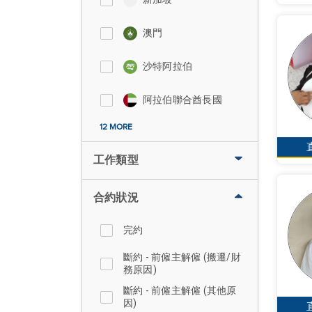
澳門
沙特阿拉伯
阿拉伯聯合酋長國
12 MORE
工作類型
合約狀況
完約
斷約 - 前僱主解僱 (搬遷/財
務原因)
斷約 - 前僱主解僱 (其他原
因)