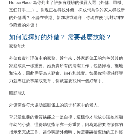
HelperPlace 為你列出了許多有經驗的優質人選（外傭、司機、
烹飪好手……）。你現正在尋找外傭、抑或想為你的家人尋找新
的外傭嗎？ 不論在香港、新加坡或迪拜，你現在便可以找到在
你附近的外傭！
如何選擇好的外傭？ 需要甚麼技能？
家務能力
外傭負責打理僱主的家務。近年來，外家庭傭工的角色與其他
家庭成員一樣重要。她負責所有的清潔工作，包括掃地、拖地
和洗衣，因此需要為人勤奮、細心和誠實。如果你希望減輕壓
力並專注於事業或教育，你就需要找到一個好幫手。
照顧能力
外傭需要每天協助照顧僱主的孩子和家中的老人。
育兒最重要的素質
技能
之一是自律，這樣你才能放心讓她照顧
年幼的小孩。懂得聽從指示亦十分重要，因為她需要遵循你的
指示來完成工作。當你聘請外傭時，你需要
請
檢查她的工作經