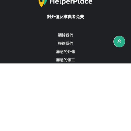
對外傭及求職者免費
關於我們
聯絡我們
滿意的外傭
滿意的僱主
攻略資訊
工作招聘
尋找外傭、女傭或司機
尋找外傭中介
尋找香港外傭
新加坡可用的家庭傭工