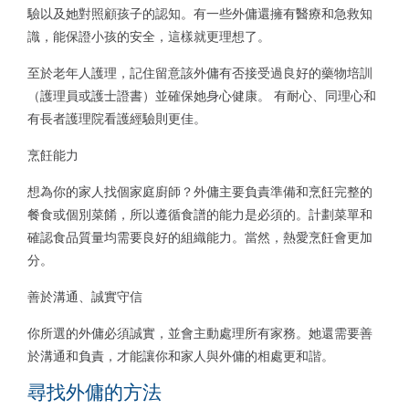
驗以及她對照顧孩子的認知。有一些外傭還擁有醫療和急救知
識，能保證小孩的安全，這樣就更理想了。
至於老年人護理，記住留意該外傭有否接受過良好的藥物培訓
（護理員或護士證書）並確保她身心健康。 有耐心、同理心和
有長者護理院看護經驗則更佳。
烹飪能力
想為你的家人找個家庭廚師？外傭主要負責準備和烹飪完整的
餐食或個別菜餚，所以遵循食譜的能力是必須的。計劃菜單和
確認食品質量均需要良好的組織能力。當然，熱愛烹飪會更加
分。
善於溝通、誠實守信
你所選的外傭必須誠實，並會主動處理所有家務。她還需要善
於溝通和負責，才能讓你和家人與外傭的相處更和諧。
尋找外傭的方法