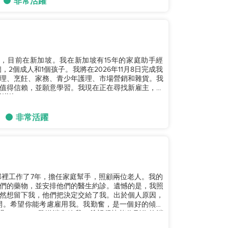
非常活躍
，目前在新加坡。我在新加坡有15年的家庭助手經
2個成人和1個孩子。我將在2026年11月8日完成我
理、烹飪、家務、青少年護理、市場營銷和雜貨。我
值得信賴，並願意學習。我現在正在尋找新雇主，希
。...
非常活躍
那裡工作了7年，擔任家庭幫手，照顧兩位老人。我的
們的藥物，並安排他們的醫生約診。遺憾的是，我照
然想留下我，他們把決定交給了我。出於個人原因，
開。希望你能考慮雇用我。我勤奮，是一個好的傾聽
hatsApp發送消息給我。希望很快能收到你的消