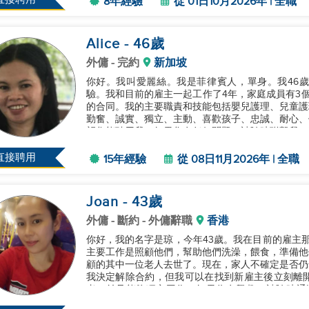
8年經驗
從 01日10月2026年 | 全職
Alice
- 46
歲
外傭
- 完約
新加坡
你好。我叫愛麗絲。我是菲律賓人，單身。我46歲
驗。我和目前的雇主一起工作了4年，家庭成員有3個，
的合同。我的主要職責和技能包括嬰兒護理、兒童護
勤奮、誠實、獨立、主動、喜歡孩子、忠誠、耐心、
望您能聘用我。如果您有任何問題，請隨時聯繫我。謝謝
直接聘用
15年經驗
從 08日11月2026年 | 全職
Joan
- 43
歲
外傭
- 斷約 - 外傭辭職
香港
你好，我的名字是琼，今年43歲。我在目前的雇主
主要工作是照顧他們，幫助他們洗澡，餵食，準備他
顧的其中一位老人去世了。現在，家人不確定是否仍
我決定解除合約，但我可以在找到新雇主後立刻離
者，並且能夠獨立工作。如果你有興趣，請隨時通過W
息。謝謝！...