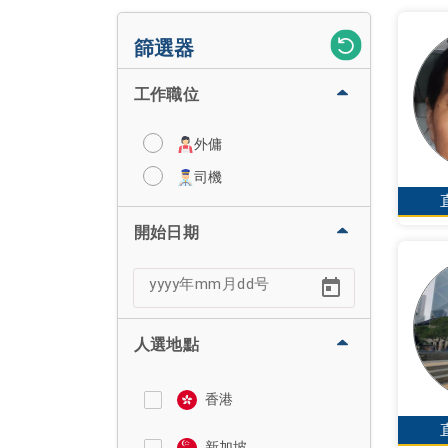
篩選器
工作職位
外傭
司機
開始日期
人選地點
香港
新加坡