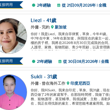
直接聘用
2年經驗
從 21日09月2026年 | 全職
Liezl
- 41
歲
外傭
- 完約
新加坡
你好！我是Liezl。我來自菲律賓，單身，今年41
中7年在中東，14年在新加坡，與我現在的雇主一
樓的房子裡。我將在2026年8月30日完成我的合
人護理、家務、寵物照顧、青少年照顧，以及管理購
非常喜歡孩子和烹飪，耐心而忠誠。我也是一個寵物
考慮雇用我。謝謝。...
直接聘用
21年經驗
從 30日08月2026年 | 全職
Sukli
- 31
歲
外傭
- 曾在海外工作
印度尼西亞
你好。我叫Sukli。我來自印尼，單身。我31歲，
西亞做了2年的家庭幫手。在那段時間裡，我做了很
務、寵物護理，甚至輔導。我很誠實，主動，喜歡
在，我正在尋找新的雇主，希望您能考慮雇用我。如果