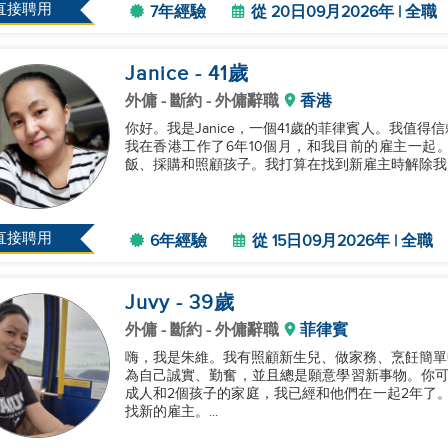
直接聘用
7年經驗
從 20日09月2026年 | 全職
Janice
- 41
歲
外傭
- 斷約 - 外傭辭職
香港
你好。我是Janice，一個41歲的菲律賓人。我值
我在香港工作了6年10個月，和我目前的雇主一起
飯、採購和照顧孩子。我打算在找到新雇主時解除我的
直接聘用
6年經驗
從 15日09月2026年 | 全職
Juvy
- 39
歲
外傭
- 斷約 - 外傭辭職
菲律賓
嗨，我是朱維。我有照顧新生兒、做家務、烹飪簡單
為自己誠實、勤奮，並且總是願意學習新事物。你可
成人和2個孩子的家庭，我已經和他們在一起2年了。
找新的雇主。...