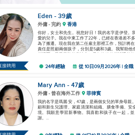
Eden
- 39
歲
外傭
- 完約
香港
你好，女士和先生。祝您好日！我的名字是伊登。我
愛的兒子。我在中東工作了22年，已經在香港差不多
為了搬遷。現在我在第二任雇主那裡工作，預計將在2
責任是照顧兩個孩子，分別是5歲和3歲。我幫助他
們玩耍。我最喜歡的事情之一是每晚給他們讀睡前故
人，因我的可靠性和關心態度而聞...
直接聘用
24年經驗
從 10日09月2026年 | 全職
Mary Ann
- 47
歲
外傭
- 曾在海外工作
菲律賓
我的名字是瑪麗·安，47歲，是兩個女兒的單身母親
顧和新生兒護理、家庭清潔和組織、膳食準備、安
境。我願意學習新事物。我喜歡和孩子在一起，並
謝。...
直接聘用