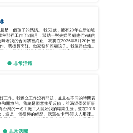
港
是一個孩子的媽媽。 我52歲，擁有20年在新加坡
雇主那裡工作了8個月，幫助一對夫婦照顧他們9歲的
著我的合同將被終止，我將在2026年8月20日被
作。我擅長烹飪、做家務和照顧孩子。我值得信賴、
工作。我真的希望能很快找到一個新雇主，如果您有
非常活躍
好工作。我獨立工作沒有問題，並且在不同的時間表
好和開放的。我總是願意接受反饋，並渴望學習新事
，這是一個很棒的經歷。我還在卡門·譚夫人那裡擔
和燙衣服，餵狗，有時還為我的雇主做飯。如果我的
非常活躍