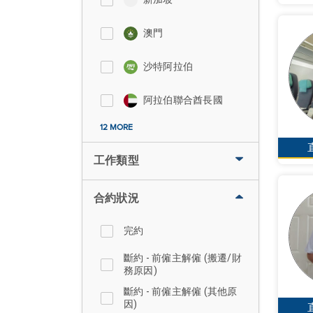
澳門
沙特阿拉伯
阿拉伯聯合酋長國
12 MORE
工作類型
合約狀況
完約
斷約 - 前僱主解僱 (搬遷/財
務原因)
斷約 - 前僱主解僱 (其他原
因)