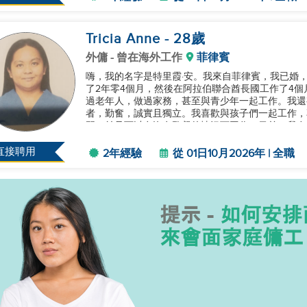
Tricia Anne
- 28
歲
外傭
- 曾在海外工作
菲律賓
嗨，我的名字是特里霞·安。我來自菲律賓，我已婚，
了2年零4個月，然後在阿拉伯聯合酋長國工作了4個月。 在我之前的工作中，我照顧過嬰兒和兒
過老年人，做過家務，甚至與青少年一起工作。我還
者，勤奮，誠實且獨立。我喜歡與孩子們一起工作，
習，並且可以在沒有監督的情況下工作。目前，我在
如果你有任何問題，請隨時聯繫我...
直接聘用
2年經驗
從 01日10月2026年 | 全職