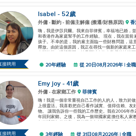
Isabel
- 52
歲
外傭
- 斷約 - 前僱主解僱 (搬遷/財務原因)
香
嗨，我是伊莎貝爾。我來自菲律賓，幸福地已婚，並且
和香港作為家庭幫手的工作經驗。 現在，我在當前
孩子。不幸的是，我的雇主面臨一些財務問題，這意味
釋放。由於這個原因，我正在尋找一個新的家庭來工
身體強壯、渴望學習，並且可以在沒有監督的情況下
任何問題，我在這裡。謝謝！...
直接聘用
20年經驗
從 20日08月2026年 | 全職
Emy joy
- 41
歲
外傭
- 在家鄉工作
菲律賓
嗨！我是一個非常重視自己工作的人的人，致力於做
上很靈活。我喜歡把自己看作誠實、值得信賴、友
物。 讓我告訴你一些我的工作歷史。我在2006年作為台灣的一名工廠工人開始我的職業生涯，並在2016
年回到家鄉。之後，我為一個韓國家庭擔任私人家教
任了近三年的管家。我的職責包括打掃房子，洗衣服
女主人忙，我還會負責去市場或超市...
直接聘用
3年經驗
從 31日08月2026年 | 全職