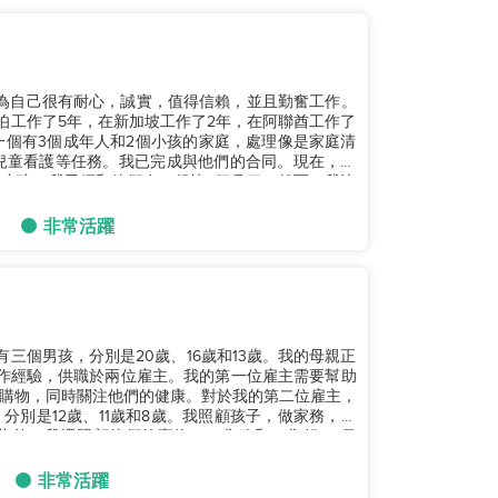
我認為自己很有耐心，誠實，值得信賴，並且勤奮工作。
伯工作了5年，在新加坡工作了2年，在阿聯酋工作了
一個有3個成年人和2個小孩的家庭，處理像是家庭清
兒童看護等任務。我已完成與他們的合同。現在，我
個小孩。我已經和他們在一起快2個月了。然而，我決
非常活躍
裡有三個男孩，分別是20歲、16歲和13歲。我的母親正
作經驗，供職於兩位雇主。我的第一位雇主需要幫助
購物，同時關注他們的健康。對於我的第二位雇主，
別是12歲、11歲和8歲。我照顧孩子，做家務，比
外，我還照顧他們的寵物，一隻狗和一隻貓。 目
非常活躍