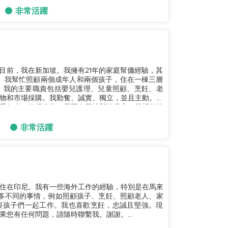
非常活躍
歲。目前，我在新加坡。我擁有21年的家庭幫傭經驗，其
起。我幫忙照顧兩個成年人和兩個孩子，住在一棟三層
同。我的主要職責包括嬰兒護理、兒童照顧、烹飪、老
物和市場採購。我勤奮、誠實、獨立，並且主動。我
愛好者，值得信賴。我正在尋找新的雇主，希望你能
非常活躍
現在住在印尼。我有一些海外工作的經驗，特別是在馬來
多不同的事情，例如照顧孩子、烹飪、照顧老人、家
與孩子們一起工作。我也喜歡烹飪，忠誠且堅強。現
您有任何問題，請隨時聯繫我。謝謝。...