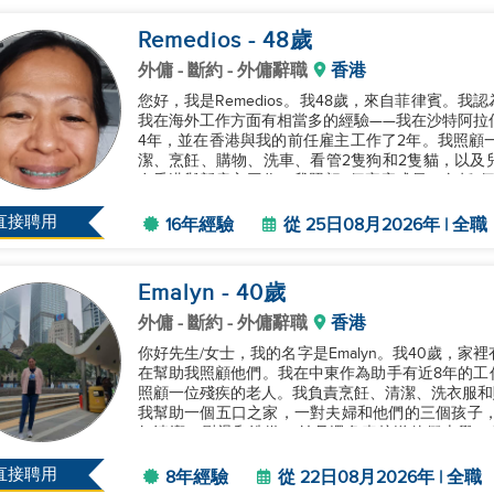
Remedios
- 48
歲
外傭
- 斷約 - 外傭辭職
香港
您好，我是Remedios。我48歲，來自菲律賓。
我在海外工作方面有相當多的經驗——我在沙特阿拉
4年，並在香港與我的前任雇主工作了2年。我照顧
潔、烹飪、購物、洗車、看管2隻狗和2隻貓，以及
在香港與新雇主工作，我照顧4個家庭成員，包括1
定因個人原因解除我的合同，...
直接聘用
16年經驗
從 25日08月2026年 | 全職
Emalyn
- 40
歲
外傭
- 斷約 - 外傭辭職
香港
你好先生/女士，我的名字是Emalyn。我40歲，家
在幫助我照顧他們。我在中東作為助手有近8年的工
照顧一位殘疾的老人。我負責烹飪、清潔、洗衣服和
我幫助一個五口之家，一對夫婦和他們的三個孩子，分
如清潔、熨燙和洗滌，並且還負責接送他們上學。此
前，我在香港工作，已經...
直接聘用
8年經驗
從 22日08月2026年 | 全職