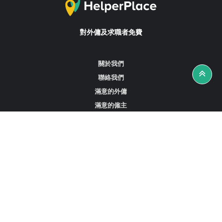
對外傭及求職者免費
關於我們
聯絡我們
滿意的外傭
滿意的僱主
攻略資訊
工作招聘
尋找外傭、女傭或司機
尋找外傭中介
尋找香港外傭
新加坡可用的家庭傭工