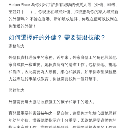
HelperPlace 為你列出了許多有經驗的優質人選（外傭、司機、
烹飪好手……）。你現正在尋找外傭、抑或想為你的家人尋找新
的外傭嗎？ 不論在香港、新加坡或迪拜，你現在便可以找到在
你附近的外傭！
如何選擇好的外傭？ 需要甚麼技能？
家務能力
外傭負責打理僱主的家務。近年來，外家庭傭工的角色與其他
家庭成員一樣重要。她負責所有的清潔工作，包括掃地、拖地
和洗衣，因此需要為人勤奮、細心和誠實。如果你希望減輕壓
力並專注於事業或教育，你就需要找到一個好幫手。
照顧能力
外傭需要每天協助照顧僱主的孩子和家中的老人。
育兒最重要的素質
技能
之一是自律，這樣你才能放心讓她照顧
年幼的小孩。懂得聽從指示亦十分重要，因為她需要遵循你的
指示來完成工作。當你聘請外傭時，你需要
請
檢查她的工作經