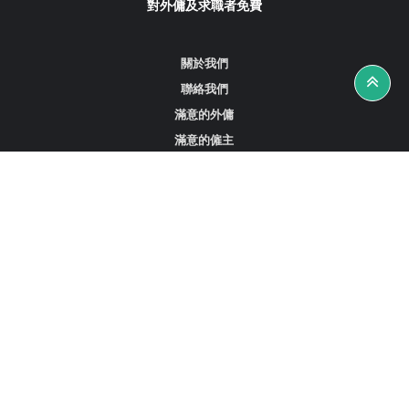
對外傭及求職者免費
關於我們
聯絡我們
滿意的外傭
滿意的僱主
攻略資訊
工作招聘
尋找外傭、女傭或司機
尋找外傭中介
尋找香港外傭
新加坡可用的家庭傭工
阿聯酋杜拜的全職女傭
在沙特阿拉伯招聘家庭傭工