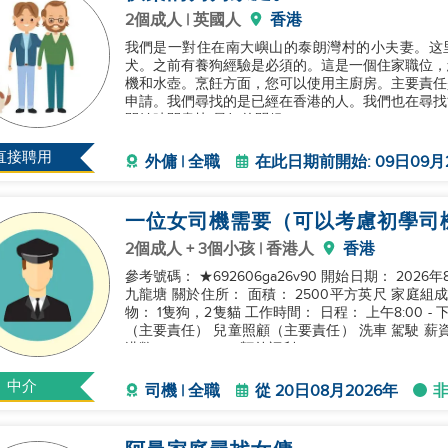
2個成人 | 英國人
香港
我們是一對住在南大嶼山的泰朗灣村的小夫妻。这
犬。之前有養狗經驗是必須的。這是一個住家職位，
機和水壺。烹飪方面，您可以使用主廚房。主要責任
申請。我們尋找的是已經在香港的人。我們也在尋找
開始時間盡快 最好的問候Jono
直接聘用
外傭 | 全職
在此日期前開始: 09日09月
一位女司機需要（可以考慮初學司
2個成人 + 3個小孩 | 香港人
香港
參考號碼： ★692606ga26v90 開始日期： 2026年
九龍塘 關於住所： 面積： 2500平方英尺 家庭組成
物： 1隻狗，2隻貓 工作時間： 日程： 上午8:00 
（主要責任） 兒童照顧（主要責任） 洗車 駕駛 薪資
港幣5,100 - 6,000 額外福利
中介
司機 | 全職
從 20日08月2026年