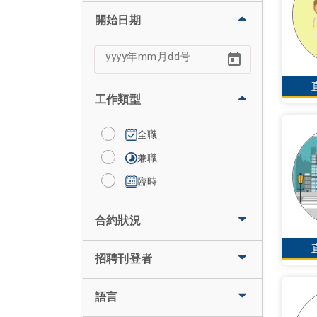
開始日期
工作類型
全職
兼職
臨時
合約狀況
招聘刊登者
語言