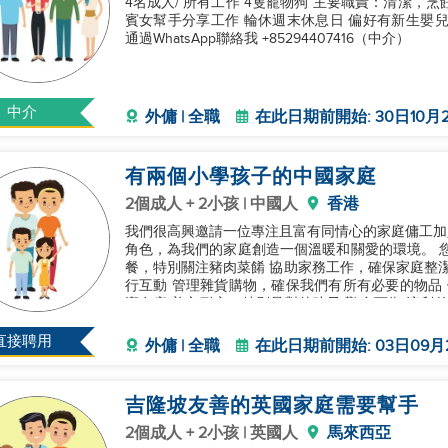
4名成人/ 所有工作 4隻寵物狗 主要職責：清潔，烹
賓女幫手分享工作 輪休週末休息日 偏好有新生嬰
通過WhatsApp聯絡我 +85294407416（中介）
中介
外傭 | 全職
在此日期前開始: 30日10月2
有兩個小學孩子的中國家庭
2個成人 + 2小孩 | 中國人
香港
我們很高興邀請一位專注且富有同情心的家庭傭工加
角色，為我們的家庭創造一個溫暖和關愛的環境。 
餐，特別關注豬肉菜餚 協助家務工作，確保家庭整潔
行互動 管理雜貨購物，確保我們有所有必要的物品 
潔有序 善良耐心，特別是對待孩子 勤奮可靠 流利
的固定休息日以及一個獨立
直接聘用
外傭 | 全職
在此日期前開始: 03日09月
吉隆坡友善的英國家庭需要幫手
2個成人 + 2小孩 | 英國人
馬來西亞