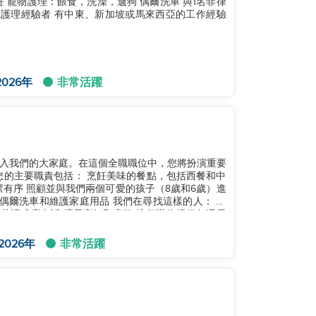
飪 寵物護理：餵食，洗澡，遛狗 偶爾洗車 與1名菲律
兒護理經驗者 有中東、新加坡或馬來西亞的工作經驗
026年
非常活躍
入我們的大家庭。在這個全職職位中，您將扮演重要
您的主要職責包括： 烹飪美味的餐點，包括西餐和中
有序 照顧並與我們兩個可愛的孩子（8歲和6歲）進
偶爾洗車和維護家庭用品 我們在尋找這樣的人： 整
的英語或廣東話 擅長烹飪和家務 這個職位提供每週日
2026年
非常活躍