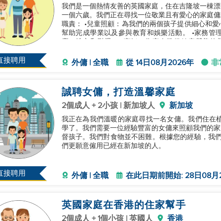
我們是一個熱情友善的英國家庭，住在吉隆坡一棟漂
一個六歲。我們正在尋找一位敬業且有愛心的家庭傭
職責： •兒童照顧：為我們的兩個孩子提供細心和
幫助完成學業以及參與教育和娛樂活動。 •家務管
塵、洗衣和熨燙。 •烹飪：為家人準備健康營養的
務，例如雜貨店購物、領取用品以及其
直接聘用
外傭 | 全職
從 14日08月2026年
非
誠聘女傭，打造溫馨家庭
2個成人 + 2小孩 | 新加坡人
新加坡
我正在為我們溫暖的家庭尋找一名女傭。我們住在植
學了。我們需要一位經驗豐富的女傭來照顧我們的家
督孩子。我們對食物並不困難。根據您的經驗，我們每月提
們更願意僱用已經在新加坡的人。
直接聘用
外傭 | 全職
在此日期前開始: 28日08月
英國家庭在香港的住家幫手
2個成人 + 1個小孩 | 英國人
香港