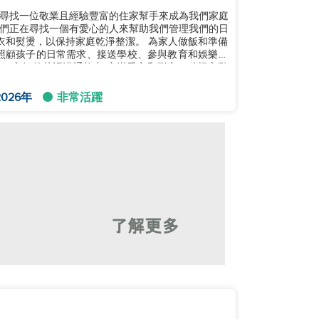
尋找一位敬業且經驗豐富的住家幫手來成為我們家庭
們正在尋找一個有愛心的人來幫助我們管理我們的日
衣和熨燙，以保持家庭乾淨整潔。 為家人做飯和準備
照顧孩子的日常需求、接送學校、參與教育和娛樂活
： 良好的英語溝通能力 充滿愛心和耐心，積極主動
026年
非常活躍