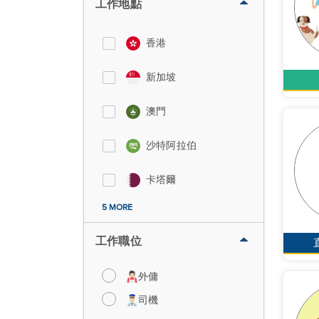
工作地點
香港
新加坡
澳門
沙特阿拉伯
卡塔爾
5 MORE
工作職位
外傭
司機