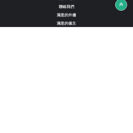
聯絡我們
滿意的外傭
滿意的僱主
攻略資訊
工作招聘
尋找外傭、女傭或司機
尋找外傭中介
尋找香港外傭
新加坡可用的家庭傭工
阿聯酋杜拜的全職女傭
在沙特阿拉伯招聘家庭傭工
立刻註冊