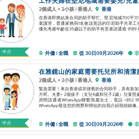
工作夫婦在堅尼地城需要嬰兒/兒
2個成人 + 2小孩 | 香港人
香港
在香港即將結束合同的助手幫忙。堅尼地城700平方
童護理，普通家務與1名會說英語的印尼助手共享工作
優先考慮年齡在35歲以下的助手有意者請通過 9189 87
中介
外傭 | 全職
從 30日09月2026年
在雅鏡山的家庭需要托兒所和清潔
2個成人 + 2小孩 | 香港人
香港
緊急需要！來自香港或菲律賓的合同助手，具有新加坡/台灣經驗
方呎。夫妻+ 2個孩子（女兒4歲和兒子2歲）兒童
房間請通過WhatsApp聯繫瑪麗女士，電話 +852 
WhatsApp發送您的簡歷和簡短的自我介紹視頻錄像
中介
外傭 | 全職
從 30日09月2026年