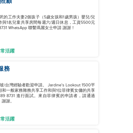
童照顧
呎的工作夫妻2個孩子（5歲女孩和1歲男孩）嬰兒/兒
與1名兒童共享房間每週六/週日休息，工資5500元
31 WhatsApp 聯繫瑪麗女士申請 謝謝！
非常活躍
服務
者歡迎申請。 Jardine's Lookout 1500平
照顧和一般家務雜務共享工作和與1位菲律賓女傭的共享
9189 8731 進行面試。來自菲律賓的申請者，請通過
。謝謝。
非常活躍