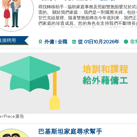
尋找轉移助手 - 協助家庭事務及照顧雙胞胎嬰兒於武
需的。 關於我們家庭： 我們是一對國際夫婦，包括一名新加坡人和一名法國國籍的人，住在舒適的武吉
甘巴克組屋裡。隨著雙胞胎將在今年底到來，我們正
們家庭的珍貴成員。您的角色在支持我們不斷增長的家
責： 家務：堅持高標準的清潔，包括深層清洗、洗
日餐點，包括中餐、歐洲菜
直接聘用
外傭 | 全職
從 01日10月2026年
非
erPlace廣告
巴基斯坦家庭尋求幫手