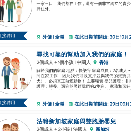
一家三口，我們都在工作，還有一個非常獨立的青少
擇住外。
直接聘用
外傭 | 全職
在此日期前開始: 30日10月2
尋找可靠的幫助加入我們的家庭！
2個成人 + 1個小孩 | 中國人
香港
關於我們的家庭 地點：快樂谷 家庭成員：2名成人 + 1名即將出生的新生兒 工作環境：兩名成人大部分時
間在家工作，因此我們可以支持並與我們的寶寶共度時光。 寵物：2隻友好的中型
犬）。必須真正熱愛動物！ 主要職責 嬰兒護理：非常耐心、溫柔和細心地協助照顧我們的新生兒。 寵物
護理：餵養、遛狗並照顧我們的2隻狗。 家務和烹飪：一般清潔、洗衣、家庭維護，以及簡單的日常餐前
準備（基本的中西菜肴，將來給寶寶做輔食）。 要求與經驗 當前狀況：在香港（合同結束或因雇主離開
香港
直接聘用
外傭 | 全職
在此日期前開始: 29日09月
法籍新加坡家庭與雙胞胎嬰兒
2個成人 + 2小孩 | 法國人
新加坡