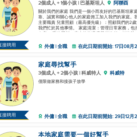
2個成人 + 1個小孩 | 巴基斯坦人
阿聯酉
關於我們的家庭 我們是一個小而友好的巴基斯坦家
靠、誠實和關心他人的家庭佣工加入我們的家庭。
主要職責 兒童照顧（最高優先級）：照顧我們的2
我們忙於其他事情。 家庭清潔：管理日常家務，包
有序。 寵物照顧：完全能夠適應我們的貓，並協助
廚房支持：協助基本的廚房工作和餐食
直接聘用
外傭 | 全職
在此日期前開始: 17日08月2
家庭尋找幫手
3個成人 + 2個小孩 | 科威特人
科威特
僅限做家務和接孩子放學
直接聘用
外傭 | 全職
在此日期前開始: 29日12月2
本地家庭需要一個好幫手