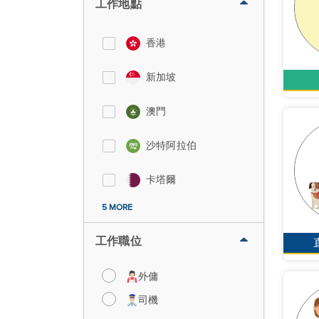
工作地點
香港
新加坡
澳門
沙特阿拉伯
卡塔爾
5 MORE
工作職位
外傭
司機